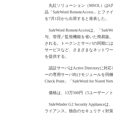
丸紅ソリューション（MSOL）は6月18日
品「SafeWord RemoteAccess」とフ
を7月1日から出荷すると発表した。
SafeWord RemoteAccessは、「S
与、管理／監視機能を省いた簡易版
される。トークンとサーバの同期には
サービスなど、さまざまなネットワ
を提供する。
認証サーバはActive Directo
ーの専用サーバ向けモジュールを同梱した「SafeWo
Check Point」「SafeWord for Nore
価格は、13万500円（5ユーザー／
SideWinder G2 Security App
ライアンス。独自のセキュリティ対策を