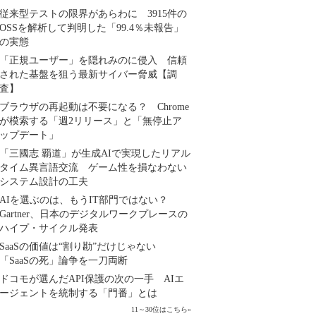
従来型テストの限界があらわに 3915件の
OSSを解析して判明した「99.4％未報告」
の実態
「正規ユーザー」を隠れみのに侵入 信頼
された基盤を狙う最新サイバー脅威【調
査】
ブラウザの再起動は不要になる？ Chrome
が模索する「週2リリース」と「無停止ア
ップデート」
「三國志 覇道」が生成AIで実現したリアル
タイム異言語交流 ゲーム性を損なわない
システム設計の工夫
AIを選ぶのは、もうIT部門ではない？
Gartner、日本のデジタルワークプレースの
ハイプ・サイクル発表
SaaSの価値は“割り勘”だけじゃない
「SaaSの死」論争を一刀両断
ドコモが選んだAPI保護の次の一手 AIエ
ージェントを統制する「門番」とは
11～30位はこちら
»