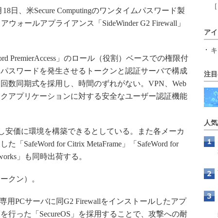
［
、米Secure Computingのワンタイムパスワード製
ァイアウォールアプライアンス「SideWinder G2 Firewall」
アイ
キ
afeWord PremierAccess」のロール（役割）ベースでの権限付
。パスワードを発生させるトークンと認証サーバで構成
注目
回数同期式を採用し、時間のずれがない。VPN、Web
ークアプリケーションに対する安全なユーザー認証機能
人気
ryに対応し安価に環境を構築できるとしている。また各メーカ
rd for Citrix MetaFrame」「SafeWord for
tl Networks」も同時出荷する。
トークン）。
lianceは、専用PCサーバに同G2 Firewallをインストールしたアプ
行った「SecureOS」を採用することで、攻撃への耐