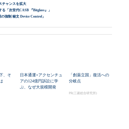
スチャンスを拡大
世代CASB 『Bitglass』」
 秘文 Device Control」
下、そ
日本通運×アクセンチュ
「創薬立国」復活への
は
アの124億円訴訟に学
分岐点
ぶ、なぜ大規模開発
は“燃える”のか
PR(三菱総合研究所)