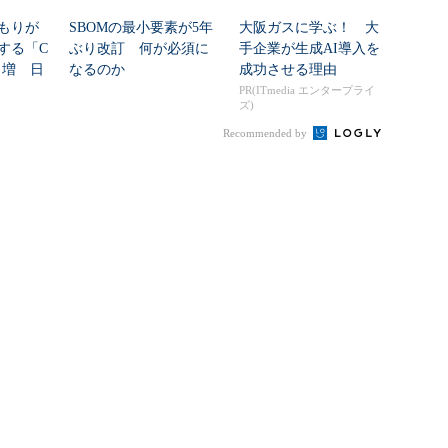
もりが
SBOMの最小要素が5年
大阪ガスに学ぶ！ 大
する「C
ぶり改訂 何が必須に
手企業が生成AI導入を
8％増 日
なるのか
成功させる理由
PR(ITmedia エンタープライ
ズ)
Recommended by