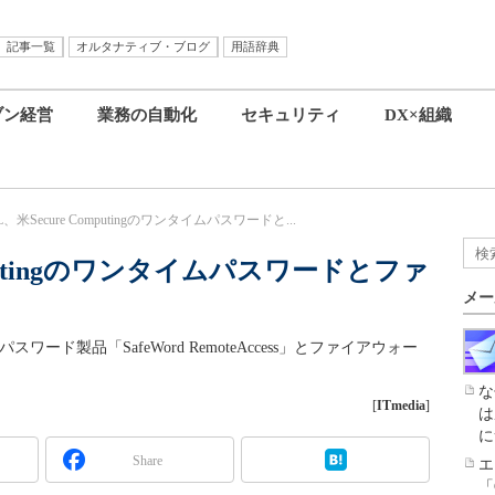
記事一覧
オルタナティブ・ブログ
用語辞典
ブン経営
業務の自動化
セキュリティ
DX×組織
L、米Secure Computingのワンタイムパスワードと...
omputingのワンタイムパスワードとファ
メー
イムパスワード製品「SafeWord RemoteAccess」とファイアウォー
な
[
ITmedia
]
は
に
Share
エ
「