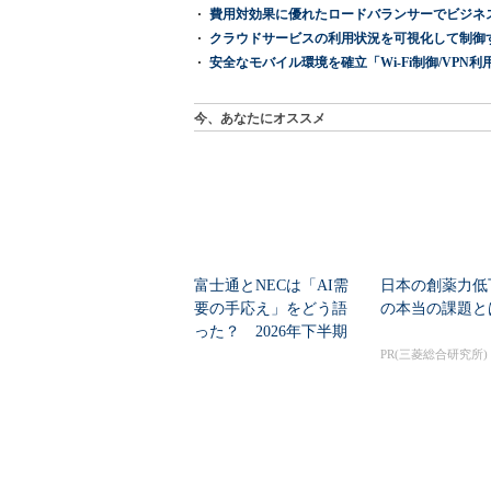
費用対効果に優れたロードバランサーでビジネ
クラウドサービスの利用状況を可視化して制御する「次
安全なモバイル環境を確立「Wi-Fi制御/VPN利用の強制
今、あなたにオススメ
富士通とNECは「AI需
日本の創薬力低
要の手応え」をどう語
の本当の課題と
った？ 2026年下半期
の見通しを考...
PR(三菱総合研究所)