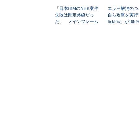
「日本IBMのNHK案件
エラー解消のつ
失敗は既定路線だっ
自ら攻撃を実行
た」 メインフレーム
lickFix」が10
大撤退時代のリスク...
本の割...