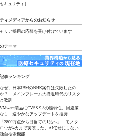
セキュリティ］
ティメディアからのお知らせ
ャリア採用の応募を受け付けています
のテーマ
記事ランキング
なぜ、日本IBMのNHK案件は失敗したの
か？ メインフレーム大撤退時代のリスク
と教訓
VMware製品にCVSS 9.8の脆弱性、回避策
なし 速やかなアップデートを推奨
「2800万点から目当ての1品へ」 モノタ
ロウが4カ月で実装した、AI任せにしない
独自検索機能