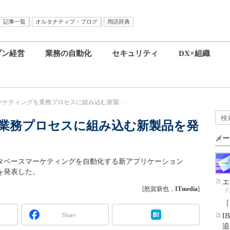
記事一覧
オルタナティブ・ブログ
用語辞典
ブン経営
業務の自動化
セキュリティ
DX×組織
ーケティングを業務プロセスに組み込む新製...
を業務プロセスに組み込む新製品を発
メー
ータベースマーケティングを自動化する新アプリケーション
語版」を発表した。
エ
[怒賀新也，
ITmedia
]
「
［
Share
I
追