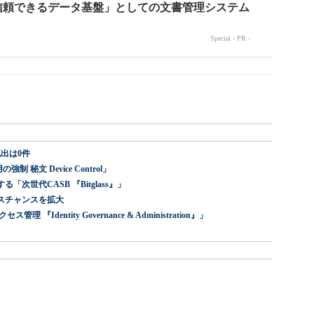
出は0件
 秘文 Device Control」
世代CASB 『Bitglass』」
スチャンスを拡大
dentity Governance & Administration』」