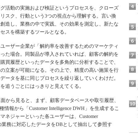
グ活動の実施および検証というプロセスを、クローズ
リスク、行動という3つの視点から理解する。言い換
を創造し、業務の中で実践、その効果を測定し、新たな
ロセスを構築するツールとなる。
ユーザー企業が「解約率を改善するためのマーケティ
持った場合。同製品が導入されていれば、顧客の解約を
、購買履歴といったデータを多角的に分析することで、
策の立案が可能になる。その上で、精度の高い施策を行
率データを基に同じプロセスを繰り返していくわけだ。
間を追うごとにはっきりと見えてくる。
ionをシステム面から見ると、まず、顧客データベースや取引履歴、
「Customer Intelligence DWH」を生成するこ
ネジャーといった各ユーザーは、Customer
ぞれ、自分の業務に対応したデータをDBとして抽出して参照す