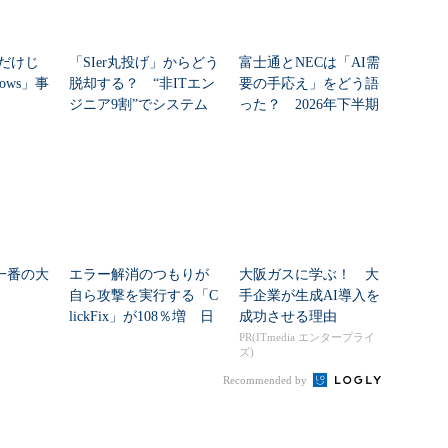
だけじ
「SIer丸投げ」からどう
富士通とNECは「AI需
ows」事
脱却する？ “非ITエン
要の手応え」をどう語
ジニア9割”でシステム
った？ 2026年下半期
刷新に挑...
の見通しを考...
夏一番の大
エラー解消のつもりが
大阪ガスに学ぶ！ 大
自ら攻撃を実行する「C
手企業が生成AI導入を
lickFix」が108％増 日
成功させる理由
本の割...
PR(ITmedia エンタープライ
ズ)
Recommended by