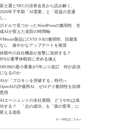
富士通とNECの決算会見から読み解く、
2026年下半期「AI需要」と「収益の見通
し」
25ドルで見つかったWordPressの脆弱性 生
成AIが変えた攻防の時間軸
VMware製品にCVSS 9.8の脆弱性、回避策
なし 速やかなアップデートを推奨
休暇中の自社機器が攻撃に加担する？
IPAが夏季休暇前に求める備え
SBOMの最小要素が5年ぶり改訂 何が必須
になるのか
AIが「プロキシを突破する」時代へ
OpenAIの評価用AI、ゼロデイ脆弱性を自律
悪用
AIエージェントの全社展開、どうやれば成
功する？ 「点の成功」を「面の変革」に
変える道筋
11～30位はこちら
»