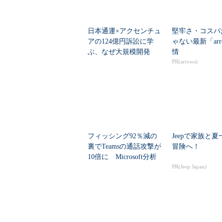
日本通運×アクセンチュ
堅牢さ・コスパ
アの124億円訴訟に学
ゃない最新「arr
ぶ、なぜ大規模開発
情
は“燃える”のか
PR(arrows)
フィッシング92％減の
Jeepで家族と
裏でTeamsの通話攻撃が
冒険へ！
10倍に Microsoft分析
PR(Jeep Japan)