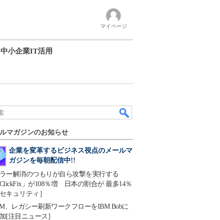
マイページ
中小企業IT活用
ルマガジンのお知らせ
企業を変革するビジネス視点のメールマ
ガジンを毎朝配信中!!
ラー解消のつもりが自ら攻撃を実行する
ClickFix」が108％増 日本の割合が 最多14％
セキュリティ］
BM、レガシー刷新ワークフローをIBM Bobに
加[注目ニュース]