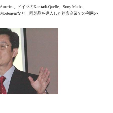
merica、ドイツのKarstadt-Quelle、Sony Music、
a、Hjemmet Mortensenなど、同製品を導入した顧客企業での利用の