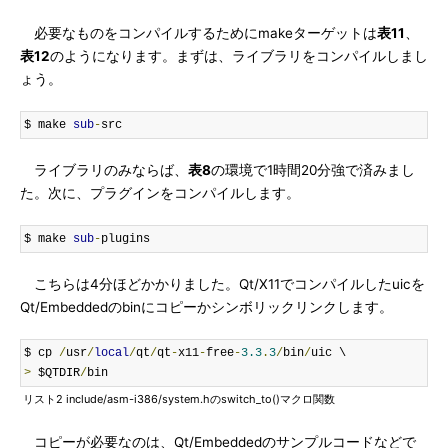
必要なものをコンパイルするためにmakeターゲットは
表11
、
表12
のようになります。まずは、ライブラリをコンパイルしまし
ょう。
$ make 
sub
-
src
ライブラリのみならば、
表8
の環境で1時間20分強で済みまし
た。次に、プラグインをコンパイルします。
$ make 
sub
-
plugins
こちらは4分ほどかかりました。Qt/X11でコンパイルしたuicを
Qt/Embeddedのbinにコピーかシンボリックリンクします。
$ cp 
/
usr
/
local
/
qt
/
qt
-
x11
-
free
-
3.3
.
3
/
bin
/
>
 $QTDIR
/
bin
リスト2 include/asm-i386/system.hのswitch_to()マクロ関数
コピーが必要なのは、Qt/Embeddedのサンプルコードなどで