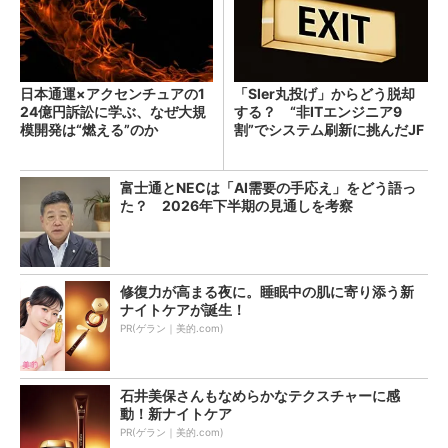
日本通運×アクセンチュアの1
「SIer丸投げ」からどう脱却
24億円訴訟に学ぶ、なぜ大規
する？ “非ITエンジニア9
模開発は“燃える”のか
割”でシステム刷新に挑んだJF
Eスチールに学ぶ
富士通とNECは「AI需要の手応え」をどう語っ
た？ 2026年下半期の見通しを考察
修復力が高まる夜に。睡眠中の肌に寄り添う新
ナイトケアが誕生！
PR(ゲラン｜美的.com)
石井美保さんもなめらかなテクスチャーに感
動！新ナイトケア
PR(ゲラン｜美的.com)