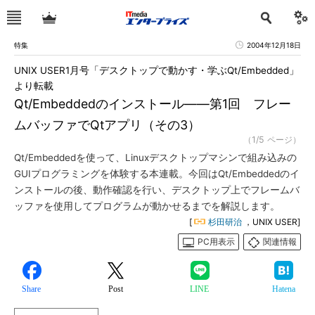
特集
2004年12月18日
UNIX USER1月号「デスクトップで動かす・学ぶQt/Embedded」
より転載
Qt/Embeddedのインストール――第1回 フレー
ムバッファでQtアプリ（その3）
（1/5 ページ）
Qt/Embeddedを使って、Linuxデスクトップマシンで組み込みの
GUIプログラミングを体験する本連載。今回はQt/Embeddedのイ
ンストールの後、動作確認を行い、デスクトップ上でフレームバ
ッファを使用してプログラムが動かせるまでを解説します。
[
杉田研治
，UNIX USER]
PC用表示
関連情報
Share
Post
LINE
Hatena