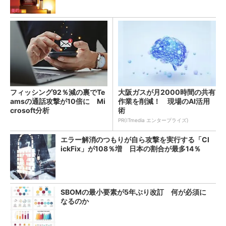
フィッシング92％減の裏でTe
大阪ガスが月2000時間の共有
amsの通話攻撃が10倍に Mi
作業を削減！ 現場のAI活用
crosoft分析
術
PR(ITmedia エンタープライズ)
エラー解消のつもりが自ら攻撃を実行する「Cl
ickFix」が108％増 日本の割合が最多14％
SBOMの最小要素が5年ぶり改訂 何が必須に
なるのか