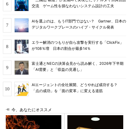
交流 ゲーム性を損なわないシステム設計の工夫
AIを選ぶのは、もうIT部門ではない？ Gartner、日本の
デジタルワークプレースのハイプ・サイクル発表
エラー解消のつもりが自ら攻撃を実行する「ClickFix」
が108％増 日本の割合が最多14％
富士通とNECの決算会見から読み解く、2026年下半期
「AI需要」と「収益の見通し」
AIエージェントの全社展開、どうやれば成功する？
「点の成功」を「面の変革」に変える道筋
今、あなたにオススメ