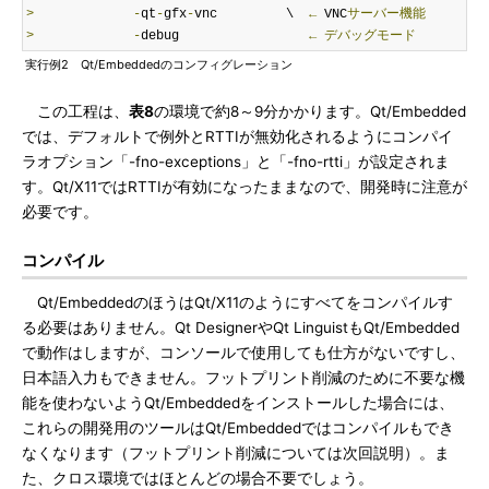
>
-
qt
-
gfx
-
vnc         \  
←
 VNC
サーバー機能
>
-
debug                 
←
デバッグモード
実行例2 Qt/Embeddedのコンフィグレーション
この工程は、
表8
の環境で約8～9分かかります。Qt/Embedded
では、デフォルトで例外とRTTIが無効化されるようにコンパイ
ラオプション「-fno-exceptions」と「-fno-rtti」が設定されま
す。Qt/X11ではRTTIが有効になったままなので、開発時に注意が
必要です。
コンパイル
Qt/EmbeddedのほうはQt/X11のようにすべてをコンパイルす
る必要はありません。Qt DesignerやQt LinguistもQt/Embedded
で動作はしますが、コンソールで使用しても仕方がないですし、
日本語入力もできません。フットプリント削減のために不要な機
能を使わないようQt/Embeddedをインストールした場合には、
これらの開発用のツールはQt/Embeddedではコンパイルもでき
なくなります（フットプリント削減については次回説明）。ま
た、クロス環境ではほとんどの場合不要でしょう。