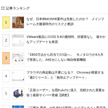
記事ランキング
なぜ、日本IBMのNHK案件は失敗したのか？ メインフ
レーム大撤退時代のリスクと教訓
VMware製品にCVSS 9.8の脆弱性、回避策なし 速やか
なアップデートを推奨
「2800万点から目当ての1品へ」 モノタロウが4カ月
で実装した、AI任せにしない独自検索機能
ブラウザの再起動は不要になる？ Chromeが模索する
「週2リリース」と「無停止アップデート」
「正規ユーザー」を隠れみのに侵入 信頼された基盤を
狙う最新サイバー脅威【調査】
「三國志 覇道」が生成AIで実現したリアルタイム異言語