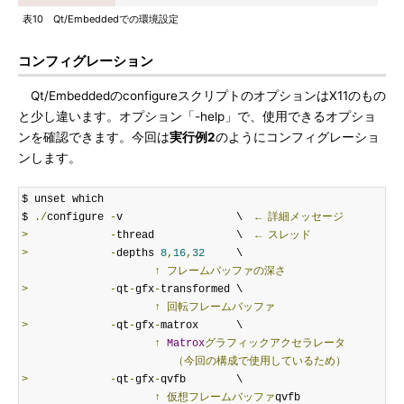
表10 Qt/Embeddedでの環境設定
コンフィグレーション
Qt/EmbeddedのconfigureスクリプトのオプションはX11のもの
と少し違います。オプション「-help」で、使用できるオプショ
ンを確認できます。今回は
実行例2
のようにコンフィグレーショ
ンします。
$ unset which

$ 
./
configure 
-
v                  \  
←
詳細メッセージ
>
-
thread             \  
←
スレッド
>
-
depths 
8
,
16
,
32
     \

↑
フレームバッファの深さ
>
-
qt
-
gfx
-
transformed \

↑
回転フレームバッファ
>
-
qt
-
gfx
-
matrox      \

↑
Matrox
グラフィックアクセラレータ
（今回の構成で使用しているため）
>
-
qt
-
gfx
-
qvfb        \

↑
仮想フレームバッファ