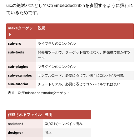
uicの絶対パスとしてQt/Embeddedのbinを参照するように扱われ
ているためです。
makeターゲッ
説明
ト
sub-src
ライブラリのコンパイル
sub-tools
開発用ツールで、ターゲット機ではなく、開発機で動かすツ
ール
sub-plugins
プラグインのコンパイル
sub-examples
サンプルコード。必要に応じて、個々にコンパイル可能
sub-tutorial
チュートリアル。必要に応じてコンパイルすれば良い
表11 Qt/Embeddedのmakeターゲット
作成されるファイル
説明
assistant
Qt/X11でコンパイル済み
designer
同上