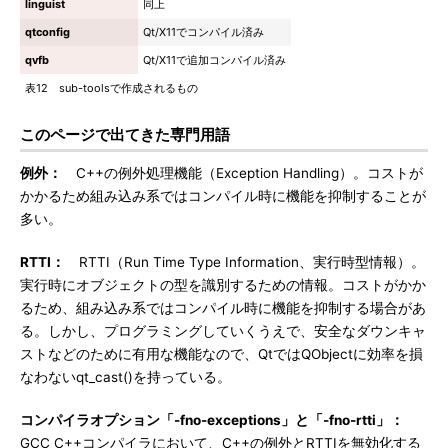
linguist
同上
qtconfig
Qt/X11でコンパイル済み
qvfb
Qt/X11で追加コンパイル済み
表12 sub-toolsで作成されるもの
このページで出てきた専門用語
例外：
C++の例外処理機能（Exception Handling）。コストが
かかるため組み込み系ではコンパイル時に機能を抑制することが
多い。
RTTI：
RTTI（Run Time Type Information、実行時型情報）。
実行時にオブジェクトの型を識別するための情報。コストがかか
るため、組み込み系ではコンパイル時に機能を抑制する場合があ
る。しかし、プログラミングしていくうえで、安全なダウンキャ
ストなどのために有用な機能なので、QtではQObjectに効率を損
なわないqt_cast()を持っている。
コンパイラオプション「-fno-exceptions」と「-fno-rtti」：
GCC C++コンパイラにおいて、C++の例外とRTTIを無効化する