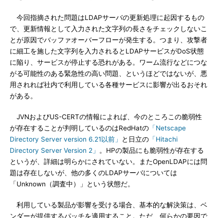
今回指摘された問題はLDAPサーバの更新処理に起因するもの
で、更新情報として入力された文字列の長さをチェックしないこ
とが原因でバッファオーバーフローが発生する。つまり、攻撃者
に細工を施した文字列を入力されるとLDAPサービスがDoS状態
に陥り、サービスが停止する恐れがある。ワーム流行などにつな
がる可能性のある緊急性の高い問題、というほどではないが、悪
用されれば社内で利用している各種サービスに影響が出るおそれ
がある。
JVNおよびUS-CERTの情報によれば、今のところこの脆弱性
が存在することが判明しているのはRedHatの
「Netscape
Directory Server version 6.21以前」
と日立の
「Hitachi
Directory Server Version 2」
。HPの製品にも脆弱性が存在する
というが、詳細は明らかにされていない。またOpenLDAPには問
題は存在しないが、他の多くのLDAPサーバについては
「Unknown（調査中）」という状態だ。
利用している製品が影響を受ける場合、基本的な解決策は、ベ
ンダーが提供するパッチを適用すること。ただ、何らかの要因で