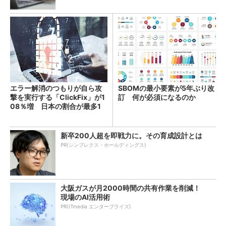
エラー解消のつもりが自ら攻
SBOMの最小要素が5年ぶり改
撃を実行する「ClickFix」が1
訂 何が必須になるのか
08％増 日本の割合が最多1
4％
新卒200人超を即戦力に。その育成設計とは
PR(シンプレクス・ホールディングス)
大阪ガスが月2000時間の共有作業を削減！
現場のAI活用術
PR(ITmedia エンタープライズ)