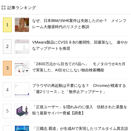
記事ランキング
なぜ、日本IBMのNHK案件は失敗したのか？ メインフ
レーム大撤退時代のリスクと教訓
VMware製品にCVSS 9.8の脆弱性、回避策なし 速やか
なアップデートを推奨
「2800万点から目当ての1品へ」 モノタロウが4カ月
で実装した、AI任せにしない独自検索機能
ブラウザの再起動は不要になる？ Chromeが模索する
「週2リリース」と「無停止アップデート」
「正規ユーザー」を隠れみのに侵入 信頼された基盤を
狙う最新サイバー脅威【調査】
「三國志 覇道」が生成AIで実現したリアルタイム異言語