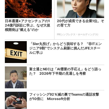
日本通運×アクセンチュアの1
20代が成長できる企業1位。そ
24億円訴訟に学ぶ、なぜ大規
の育て方
模開発は“燃える”のか
PR(シンプレクス・ホールディングス)
「SIer丸投げ」からどう脱却する？ “非ITエン
ジニア9割”でシステム刷新に挑んだJFEスチー
ルに学ぶ
富士通とNECは「AI需要の手応え」をどう語っ
た？ 2026年下半期の見通しを考察
フィッシング92％減の裏でTeamsの通話攻撃
が10倍に Microsoft分析