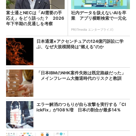
富士通とNECは「AI需要の手
社内データを扱えないAIを卒
応え」をどう語った？ 2026
業 アプリ横断検索で一元化
年下半期の見通しを考察
PR(ITmedia エンタープライズ)
日本通運×アクセンチュアの124億円訴訟に学
ぶ、なぜ大規模開発は“燃える”のか
「日本IBMのNHK案件失敗は既定路線だった」
メインフレーム大撤退時代のリスクと教訓
エラー解消のつもりが自ら攻撃を実行する「Cl
ickFix」が108％増 日本の割合が最多14％