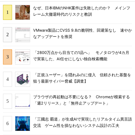
なぜ、日本IBMのNHK案件は失敗したのか？ メインフ
レーム大撤退時代のリスクと教訓
VMware製品にCVSS 9.8の脆弱性、回避策なし 速やか
なアップデートを推奨
「2800万点から目当ての1品へ」 モノタロウが4カ月
で実装した、AI任せにしない独自検索機能
「正規ユーザー」を隠れみのに侵入 信頼された基盤を
狙う最新サイバー脅威【調査】
ブラウザの再起動は不要になる？ Chromeが模索する
「週2リリース」と「無停止アップデート」
「三國志 覇道」が生成AIで実現したリアルタイム異言語
交流 ゲーム性を損なわないシステム設計の工夫