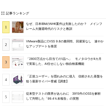
記事ランキング
なぜ、日本IBMのNHK案件は失敗したのか？ メインフ
レーム大撤退時代のリスクと教訓
VMware製品にCVSS 9.8の脆弱性、回避策なし 速やか
なアップデートを推奨
「2800万点から目当ての1品へ」 モノタロウが4カ月
で実装した、AI任せにしない独自検索機能
「正規ユーザー」を隠れみのに侵入 信頼された基盤を
狙う最新サイバー脅威【調査】
従来型テストの限界があらわに 3915件のOSSを解析
して判明した「99.4％未報告」の実態