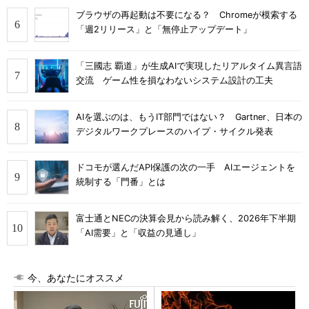
ブラウザの再起動は不要になる？ Chromeが模索する
「週2リリース」と「無停止アップデート」
「三國志 覇道」が生成AIで実現したリアルタイム異言語
交流 ゲーム性を損なわないシステム設計の工夫
AIを選ぶのは、もうIT部門ではない？ Gartner、日本の
デジタルワークプレースのハイプ・サイクル発表
ドコモが選んだAPI保護の次の一手 AIエージェントを
統制する「門番」とは
富士通とNECの決算会見から読み解く、2026年下半期
「AI需要」と「収益の見通し」
今、あなたにオススメ