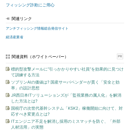
フィッシング詐欺にご用心
関連リンク
アンチフィッシング情報総合発信サイト
経済産業省
関連資料（ホワイトペーパー）
PR
標的型攻撃メールに“引っかかりやすい社員”を効果的に見つけ
て訓練する方法
ソブリンAIの価値は? 国産サーバベンダーが貫く「安全と効
率」の設計思想
JR西日本ITソリューションズが「監視業務の属人化」を解消
した方法とは?
国税庁の次世代基幹システム「KSK2」稼働開始に向けて、対
応すべき変更点とは?
ITエンジニア不足を解消し採用のミスマッチを防ぐ、「外部
人材活用」の実態