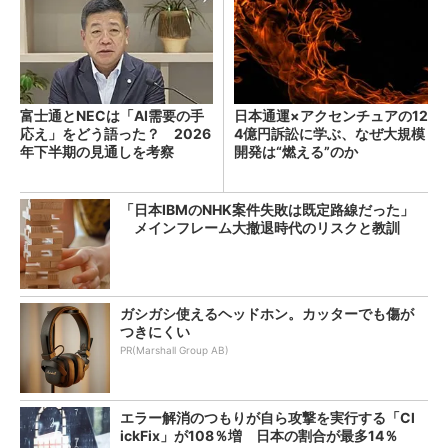
富士通とNECは「AI需要の手
日本通運×アクセンチュアの12
応え」をどう語った？ 2026
4億円訴訟に学ぶ、なぜ大規模
年下半期の見通しを考察
開発は“燃える”のか
「日本IBMのNHK案件失敗は既定路線だった」
メインフレーム大撤退時代のリスクと教訓
ガシガシ使えるヘッドホン。カッターでも傷が
つきにくい
PR(Marshall Group AB)
エラー解消のつもりが自ら攻撃を実行する「Cl
ickFix」が108％増 日本の割合が最多14％