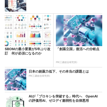
SBOMの最小要素が5年ぶり改
「創薬立国」復活への分岐点
訂 何が必須になるのか
PR(三菱総合研究所)
日本の創薬力低下、その本当の課題とは
PR(三菱総合研究所)
AIが「プロキシを突破する」時代へ OpenAI
の評価用AI、ゼロデイ脆弱性を自律悪用