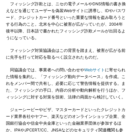
フィッシング詐欺とは、ニセの電子メールやDNS情報の書き換
えなどを通じてユーザーを偽装Webサイトに誘導し、IDやパスワ
ード、クレジットカード番号といった重要な情報を盗み取ろうと
する行為のこと。北米を中心に被害が広がっていたが、2004年
後半以降、日本語で書かれたフィッシング詐欺メールが出回るよ
うになっている。
フィッシング対策協議会はこの背景を踏まえ、被害が広がる前
に先手を打って対応を取るべく設立されたものだ。
同協議会では、事業者への問い合わせや
Webサイト
に寄せられ
た情報を集約し、「フィッシング動向データベース」を作成。こ
れをメンバー間で共有し、必要に応じて警告情報を提供する。ま
た、フィッシングの手口、内容の分析や動向解析を行うほか、フ
ィッシングに対する対策を技術、法律の両面から検討していく。
ジェーシービーやビザ、マスターカードといったクレジットカ
ード業界各社やヤフー、楽天などのオンラインショップ企業、全
国銀行協会や信金中央金庫といった金融業界団体が参加するほ
か、IPAやJPCERT/CC、JNSAなどのセキュリティ関連機関も参