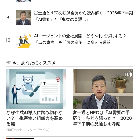
富士通とNECの決算会見から読み解く、2026年下半期
「AI需要」と「収益の見通し」
AIエージェントの全社展開、どうやれば成功する？
「点の成功」を「面の変革」に変える道筋
今、あなたにオススメ
なぜ生成AI導入に踏み切れな
富士通とNECは「AI需要の手
い？ 生産性と組織力を高め
応え」をどう語った？ 2026
る鍵
年下半期の見通しを考察
PR(ITmedia エンタープライズ)