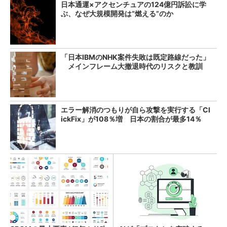
日本通運×アクセンチュアの124億円訴訟に学
ぶ、なぜ大規模開発は“燃える”のか
「日本IBMのNHK案件失敗は既定路線だった」
メインフレーム大撤退時代のリスクと教訓
エラー解消のつもりが自ら攻撃を実行する「Cl
ickFix」が108％増 日本の割合が最多14％