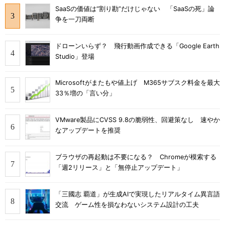
SaaSの価値は“割り勘”だけじゃない 「SaaSの死」論
争を一刀両断
ドローンいらず？ 飛行動画作成できる「Google Earth
Studio」登場
Microsoftがまたもや値上げ M365サブスク料金を最大
33％増の「言い分」
VMware製品にCVSS 9.8の脆弱性、回避策なし 速やか
なアップデートを推奨
ブラウザの再起動は不要になる？ Chromeが模索する
「週2リリース」と「無停止アップデート」
「三國志 覇道」が生成AIで実現したリアルタイム異言語
交流 ゲーム性を損なわないシステム設計の工夫