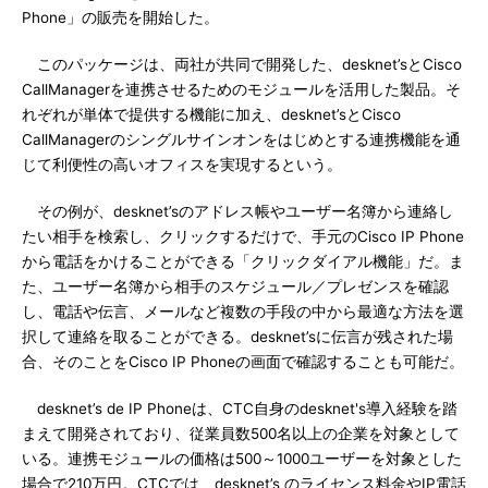
Phone」の販売を開始した。
このパッケージは、両社が共同で開発した、desknet’sとCisco
CallManagerを連携させるためのモジュールを活用した製品。そ
れぞれが単体で提供する機能に加え、desknet’sとCisco
CallManagerのシングルサインオンをはじめとする連携機能を通
じて利便性の高いオフィスを実現するという。
その例が、desknet’sのアドレス帳やユーザー名簿から連絡し
たい相手を検索し、クリックするだけで、手元のCisco IP Phone
から電話をかけることができる「クリックダイアル機能」だ。ま
た、ユーザー名簿から相手のスケジュール／プレゼンスを確認
し、電話や伝言、メールなど複数の手段の中から最適な方法を選
択して連絡を取ることができる。desknet’sに伝言が残された場
合、そのことをCisco IP Phoneの画面で確認することも可能だ。
desknet’s de IP Phoneは、CTC自身のdesknet's導入経験を踏
まえて開発されており、従業員数500名以上の企業を対象として
いる。連携モジュールの価格は500～1000ユーザーを対象とした
場合で210万円。CTCでは、desknet’s のライセンス料金やIP電話