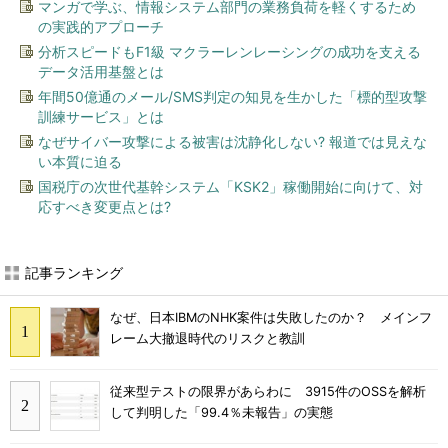
マンガで学ぶ、情報システム部門の業務負荷を軽くするため
の実践的アプローチ
分析スピードもF1級 マクラーレンレーシングの成功を支える
データ活用基盤とは
年間50億通のメール/SMS判定の知見を生かした「標的型攻撃
訓練サービス」とは
なぜサイバー攻撃による被害は沈静化しない? 報道では見えな
い本質に迫る
国税庁の次世代基幹システム「KSK2」稼働開始に向けて、対
応すべき変更点とは?
記事ランキング
なぜ、日本IBMのNHK案件は失敗したのか？ メインフ
レーム大撤退時代のリスクと教訓
従来型テストの限界があらわに 3915件のOSSを解析
して判明した「99.4％未報告」の実態