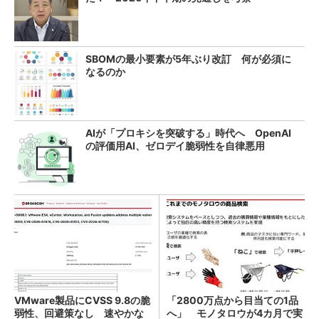
SBOMの最小要素が5年ぶり改訂 何が必須に
なるのか
AIが「プロキシを突破する」時代へ OpenAI
の評価用AI、ゼロデイ脆弱性を自律悪用
VMware製品にCVSS 9.8の脆
「2800万点から目当ての1品
弱性、回避策なし 速やかな
へ」 モノタロウが4カ月で実