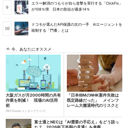
エラー解消のつもりが自ら攻撃を実行する「ClickFix」
が108％増 日本の割合が最多14％
ドコモが選んだAPI保護の次の一手 AIエージェントを
統制する「門番」とは
今、あなたにオススメ
大阪ガスが月2000時間の共有
「日本IBMのNHK案件失敗は
作業を削減！ 現場のAI活用
既定路線だった」 メインフ
術
レーム大撤退時代のリスクと
教訓
PR(ITmedia エンタープライズ)
富士通とNECは「AI需要の手応え」をどう語っ
た？ 2026年下半期の見通しを考察