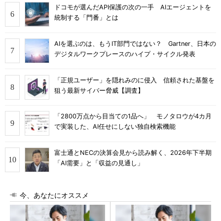
ドコモが選んだAPI保護の次の一手 AIエージェントを
統制する「門番」とは
AIを選ぶのは、もうIT部門ではない？ Gartner、日本の
デジタルワークプレースのハイプ・サイクル発表
「正規ユーザー」を隠れみのに侵入 信頼された基盤を
狙う最新サイバー脅威【調査】
「2800万点から目当ての1品へ」 モノタロウが4カ月
で実装した、AI任せにしない独自検索機能
富士通とNECの決算会見から読み解く、2026年下半期
「AI需要」と「収益の見通し」
今、あなたにオススメ