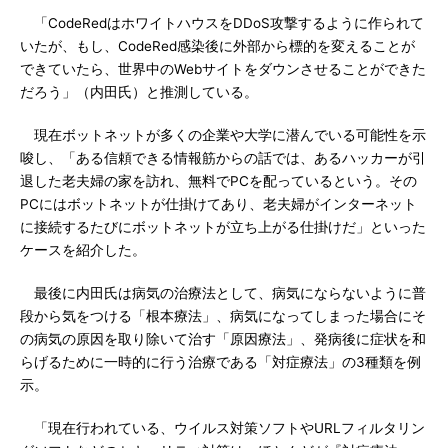
「CodeRedはホワイトハウスをDDoS攻撃するように作られて
いたが、もし、CodeRed感染後に外部から標的を変えることが
できていたら、世界中のWebサイトをダウンさせることができた
だろう」（内田氏）と推測している。
現在ボットネットが多くの企業や大学に潜んでいる可能性を示
唆し、「ある信頼できる情報筋からの話では、あるハッカーが引
退した老夫婦の家を訪れ、無料でPCを配っているという。その
PCにはボットネットが仕掛けてあり、老夫婦がインターネット
に接続するたびにボットネットが立ち上がる仕掛けだ」といった
ケースを紹介した。
最後に内田氏は病気の治療法として、病気にならないように普
段から気をつける「根本療法」、病気になってしまった場合にそ
の病気の原因を取り除いて治す「原因療法」、発病後に症状を和
らげるために一時的に行う治療である「対症療法」の3種類を例
示。
「現在行われている、ウイルス対策ソフトやURLフィルタリン