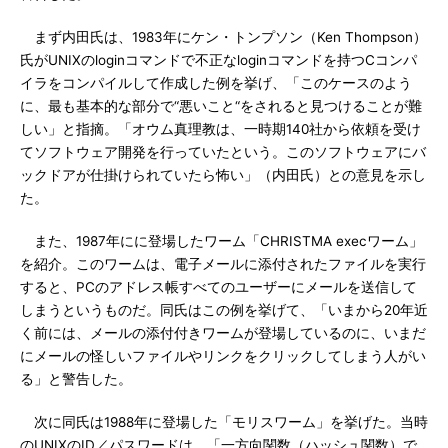
まず内田氏は、1983年にケン・トンプソン（Ken Thompson）
氏がUNIXのloginコマンドで不正なloginコマンドを持つCコンパ
イラをコンパイルして作成した例を挙げ、「このケースのよう
に、最も基本的な部分で“悪いこと“をされると見つけることが難
しい」と指摘。「オウム真理教は、一時期140社から依頼を受け
てソフトウェア開発を行っていたという。このソフトウェアにバ
ックドアが仕掛けられていたら怖い」（内田氏）との意見を示し
た。
また、1987年にに登場したワーム「CHRISTMA execワーム」
を紹介。このワームは、電子メールに添付されたファイルを実行
すると、PCのアドレス帳すべてのユーザーにメールを送信して
しまうというものだ。同氏はこの例を挙げて、「いまから20年近
く前には、メールの添付付きワームが登場しているのに、いまだ
にメールの怪しいファイルやリンクをクリックしてしまう人がい
る」と警告した。
次に同氏は1988年に登場した「モリスワーム」を挙げた。当時
のUNIXのID／パスワードは、「一方向関数（ハッシュ関数）で