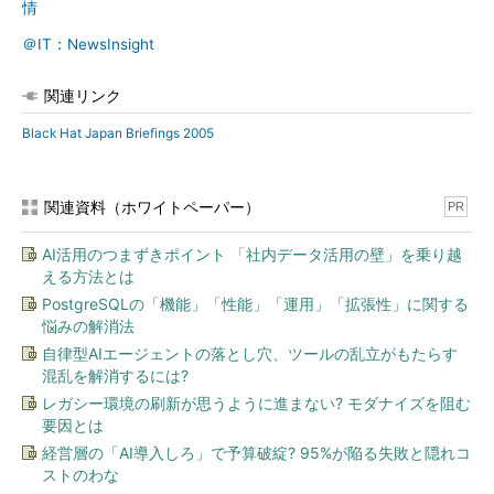
情
＠IT：NewsInsight
関連リンク
Black Hat Japan Briefings 2005
関連資料（ホワイトペーパー）
PR
AI活用のつまずきポイント 「社内データ活用の壁」を乗り越
える方法とは
PostgreSQLの「機能」「性能」「運用」「拡張性」に関する
悩みの解消法
自律型AIエージェントの落とし穴、ツールの乱立がもたらす
混乱を解消するには?
レガシー環境の刷新が思うように進まない? モダナイズを阻む
要因とは
経営層の「AI導入しろ」で予算破綻? 95%が陥る失敗と隠れコ
ストのわな