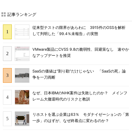
記事ランキング
従来型テストの限界があらわに 3915件のOSSを解析
して判明した「99.4％未報告」の実態
VMware製品にCVSS 9.8の脆弱性、回避策なし 速やか
なアップデートを推奨
SaaSの価値は“割り勘”だけじゃない 「SaaSの死」論
争を一刀両断
なぜ、日本IBMのNHK案件は失敗したのか？ メインフ
レーム大撤退時代のリスクと教訓
リホストを選ぶ企業は63％ モダナイゼーションの「第
一歩」のはずが、なぜ終着点に変わるのか？