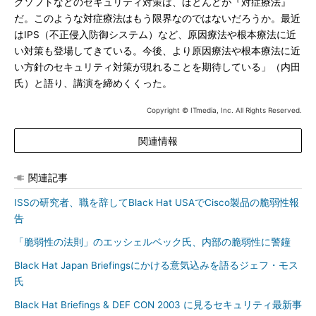
グソフトなどのセキュリティ対策は、ほとんどが『対症療法』
だ。このような対症療法はもう限界なのではないだろうか。最近
はIPS（不正侵入防御システム）など、原因療法や根本療法に近
い対策も登場してきている。今後、より原因療法や根本療法に近
い方針のセキュリティ対策が現れることを期待している」（内田
氏）と語り、講演を締めくくった。
Copyright © ITmedia, Inc. All Rights Reserved.
関連情報
関連記事
ISSの研究者、職を辞してBlack Hat USAでCisco製品の脆弱性報
告
「脆弱性の法則」のエッシェルベック氏、内部の脆弱性に警鐘
Black Hat Japan Briefingsにかける意気込みを語るジェフ・モス
氏
Black Hat Briefings & DEF CON 2003 に見るセキュリティ最新事