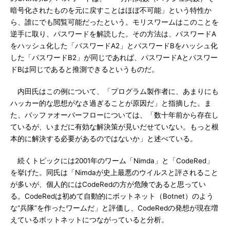
暗号化されたものを元に戻すことはほぼ不可能」という特性か
ら、誰にでも閲覧可能だったという。モリスワームはこのことを
逆手に取り、パスワードを解読した。その方法は、パスワードA
をハッシュ化した「パスワードA2」とパスワードBをハッシュ化
した「パスワードB2」が同じであれば、パスワードAとパスワー
ドBは同じであると推測できるというものだ。
内田氏はこの例について、「プログラム製作者に、あまりにも
ハッカー的な思想がなさ過ぎることが原因だ」と指摘した。ま
た、バッファオーバーフローについては、「数十年前から存在し
ているが、いまだに有効な解決策が見いだせていない。もっと根
本的に解決する必要があるのではないか」と述べている。
続くトピックには2001年のワーム「Nimda」と「CodeRed」
を挙げた。同氏は「Nimdaが史上最悪のウイルスと評されること
が多いが、個人的にはCodeRedの方が危険であると思ってい
る。CodeRedは初めて自動的にボットネット（Botnet）のよう
な“兵隊”を作ったワームだ」と評価し、CodeRedの発想が現在増
えているボットネットにつながっていると分析。