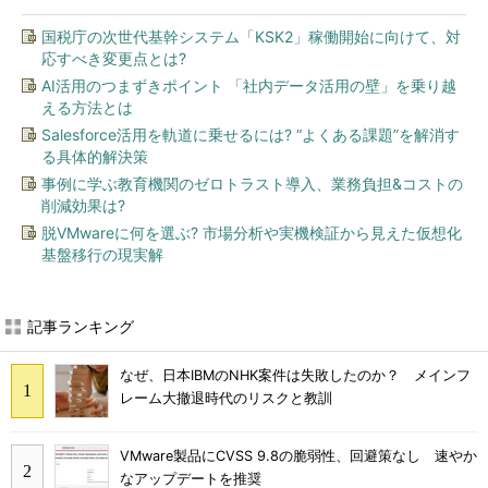
国税庁の次世代基幹システム「KSK2」稼働開始に向けて、対
応すべき変更点とは?
AI活用のつまずきポイント 「社内データ活用の壁」を乗り越
える方法とは
Salesforce活用を軌道に乗せるには? “よくある課題”を解消す
る具体的解決策
事例に学ぶ教育機関のゼロトラスト導入、業務負担&コストの
削減効果は?
脱VMwareに何を選ぶ? 市場分析や実機検証から見えた仮想化
基盤移行の現実解
記事ランキング
なぜ、日本IBMのNHK案件は失敗したのか？ メインフ
レーム大撤退時代のリスクと教訓
VMware製品にCVSS 9.8の脆弱性、回避策なし 速やか
なアップデートを推奨