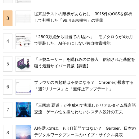
従来型テストの限界があらわに 3915件のOSSを解析
して判明した「99.4％未報告」の実態
「2800万点から目当ての1品へ」 モノタロウが4カ月
で実装した、AI任せにしない独自検索機能
「正規ユーザー」を隠れみのに侵入 信頼された基盤を
狙う最新サイバー脅威【調査】
ブラウザの再起動は不要になる？ Chromeが模索する
「週2リリース」と「無停止アップデート」
「三國志 覇道」が生成AIで実現したリアルタイム異言語
交流 ゲーム性を損なわないシステム設計の工夫
AIを選ぶのは、もうIT部門ではない？ Gartner、日本の
デジタルワークプレースのハイプ・サイクル発表