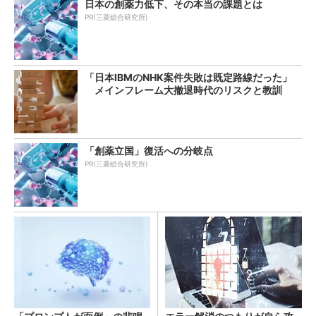
日本の創薬力低下、その本当の課題とは
PR(三菱総合研究所)
「日本IBMのNHK案件失敗は既定路線だった」
メインフレーム大撤退時代のリスクと教訓
「創薬立国」復活への分岐点
PR(三菱総合研究所)