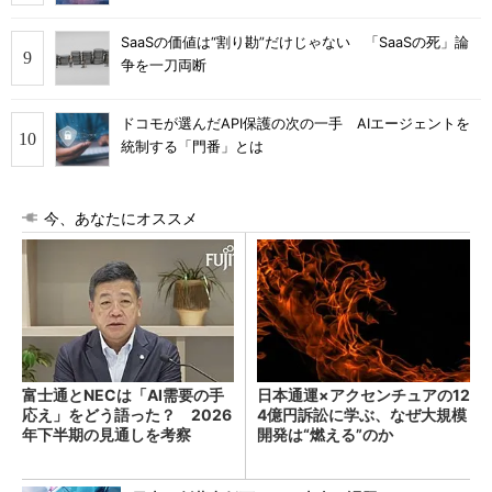
SaaSの価値は“割り勘”だけじゃない 「SaaSの死」論
争を一刀両断
ドコモが選んだAPI保護の次の一手 AIエージェントを
統制する「門番」とは
今、あなたにオススメ
富士通とNECは「AI需要の手
日本通運×アクセンチュアの12
応え」をどう語った？ 2026
4億円訴訟に学ぶ、なぜ大規模
年下半期の見通しを考察
開発は“燃える”のか