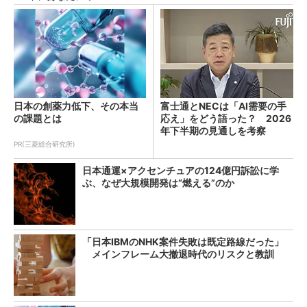
日本の創薬力低下、その本当
富士通とNECは「AI需要の手
の課題とは
応え」をどう語った？ 2026
年下半期の見通しを考察
PR(三菱総合研究所)
日本通運×アクセンチュアの124億円訴訟に学
ぶ、なぜ大規模開発は“燃える”のか
「日本IBMのNHK案件失敗は既定路線だった」
メインフレーム大撤退時代のリスクと教訓