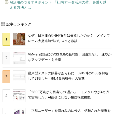
AI活用のつまずきポイント 「社内データ活用の壁」を乗り越
える方法とは
記事ランキング
なぜ、日本IBMのNHK案件は失敗したのか？ メインフ
レーム大撤退時代のリスクと教訓
VMware製品にCVSS 9.8の脆弱性、回避策なし 速やか
なアップデートを推奨
従来型テストの限界があらわに 3915件のOSSを解析
して判明した「99.4％未報告」の実態
「2800万点から目当ての1品へ」 モノタロウが4カ月
で実装した、AI任せにしない独自検索機能
「正規ユーザー」を隠れみのに侵入 信頼された基盤を