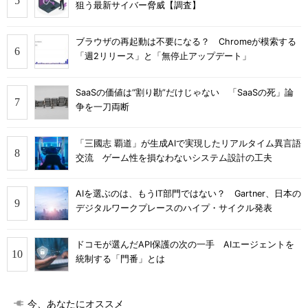
狙う最新サイバー脅威【調査】
ブラウザの再起動は不要になる？ Chromeが模索する
「週2リリース」と「無停止アップデート」
SaaSの価値は“割り勘”だけじゃない 「SaaSの死」論
争を一刀両断
「三國志 覇道」が生成AIで実現したリアルタイム異言語
交流 ゲーム性を損なわないシステム設計の工夫
AIを選ぶのは、もうIT部門ではない？ Gartner、日本の
デジタルワークプレースのハイプ・サイクル発表
ドコモが選んだAPI保護の次の一手 AIエージェントを
統制する「門番」とは
今、あなたにオススメ