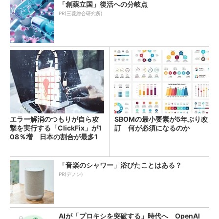
「創薬立国」復活への分岐点
PR(三菱総合研究所)
エラー解消のつもりが自ら攻
SBOMの最小要素が5年ぶり改
撃を実行する「ClickFix」が1
訂 何が必須になるのか
08％増 日本の割合が最多1
4％
「音楽のシャワー」浴びたことはある？
PR(デノン)
AIが「プロキシを突破する」時代へ OpenAI