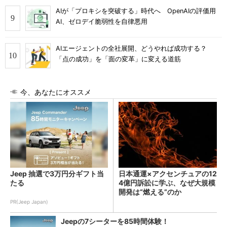
AIが「プロキシを突破する」時代へ OpenAIの評価用
AI、ゼロデイ脆弱性を自律悪用
AIエージェントの全社展開、どうやれば成功する？
「点の成功」を「面の変革」に変える道筋
今、あなたにオススメ
Jeep 抽選で3万円分ギフト当
日本通運×アクセンチュアの12
たる
4億円訴訟に学ぶ、なぜ大規模
開発は“燃える”のか
PR(Jeep Japan)
Jeepの7シーターを85時間体験！