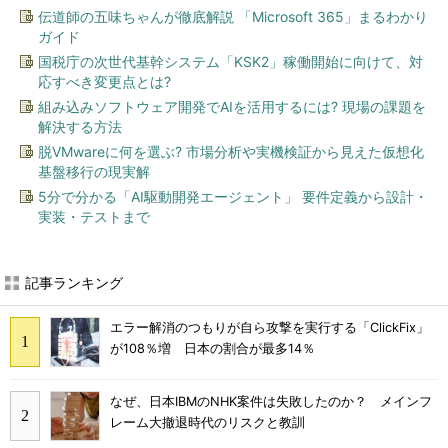
伝道師の五味ちゃんが徹底解説 「Microsoft 365」まるわかり
ガイド
国税庁の次世代基幹システム「KSK2」稼働開始に向けて、対
応すべき変更点とは?
組み込みソフトウェア開発でAIを活用するには? 現場の課題を
解決する方法
脱VMwareに何を選ぶ? 市場分析や実機検証から見えた仮想化
基盤移行の現実解
5分で分かる「AI駆動開発エージェント」 要件定義から設計・
実装・テストまで
記事ランキング
エラー解消のつもりが自ら攻撃を実行する「ClickFix」
が108％増 日本の割合が最多14％
なぜ、日本IBMのNHK案件は失敗したのか？ メインフ
レーム大撤退時代のリスクと教訓