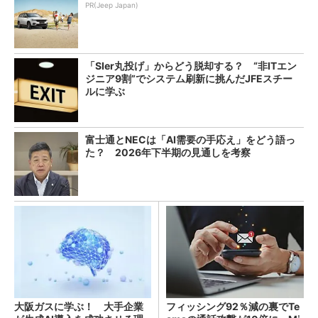
PR(Jeep Japan)
「SIer丸投げ」からどう脱却する？ “非ITエン
ジニア9割”でシステム刷新に挑んだJFEスチー
ルに学ぶ
富士通とNECは「AI需要の手応え」をどう語っ
た？ 2026年下半期の見通しを考察
大阪ガスに学ぶ！ 大手企業
フィッシング92％減の裏でTe