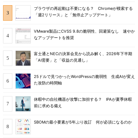
ブラウザの再起動は不要になる？ Chromeが模索する
「週2リリース」と「無停止アップデート」
VMware製品にCVSS 9.8の脆弱性、回避策なし 速やか
なアップデートを推奨
富士通とNECの決算会見から読み解く、2026年下半期
「AI需要」と「収益の見通し」
25ドルで見つかったWordPressの脆弱性 生成AIが変え
た攻防の時間軸
休暇中の自社機器が攻撃に加担する？ IPAが夏季休暇
前に求める備え
SBOMの最小要素が5年ぶり改訂 何が必須になるのか