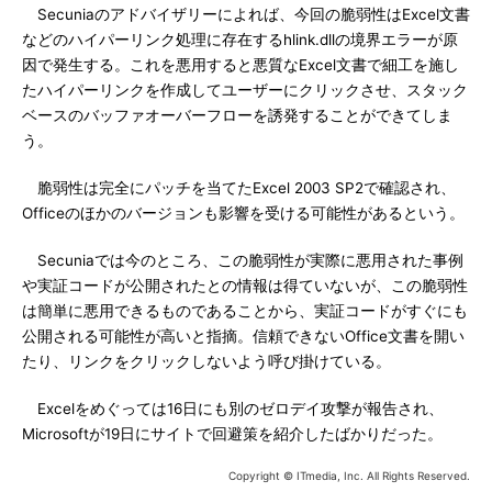
Secuniaのアドバイザリーによれば、今回の脆弱性はExcel文書
などのハイパーリンク処理に存在するhlink.dllの境界エラーが原
因で発生する。これを悪用すると悪質なExcel文書で細工を施し
たハイパーリンクを作成してユーザーにクリックさせ、スタック
ベースのバッファオーバーフローを誘発することができてしま
う。
脆弱性は完全にパッチを当てたExcel 2003 SP2で確認され、
Officeのほかのバージョンも影響を受ける可能性があるという。
Secuniaでは今のところ、この脆弱性が実際に悪用された事例
や実証コードが公開されたとの情報は得ていないが、この脆弱性
は簡単に悪用できるものであることから、実証コードがすぐにも
公開される可能性が高いと指摘。信頼できないOffice文書を開い
たり、リンクをクリックしないよう呼び掛けている。
Excelをめぐっては16日にも別のゼロデイ攻撃が報告され、
Microsoftが19日にサイトで回避策を紹介したばかりだった。
Copyright © ITmedia, Inc. All Rights Reserved.