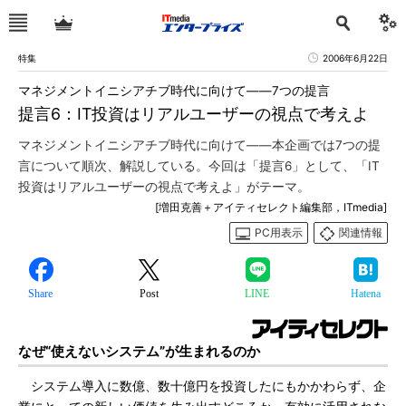
特集
2006年6月22日
マネジメントイニシアチブ時代に向けて――7つの提言
提言6：IT投資はリアルユーザーの視点で考えよ
マネジメントイニシアチブ時代に向けて――本企画では7つの提
言について順次、解説している。今回は「提言6」として、「IT
投資はリアルユーザーの視点で考えよ」がテーマ。
[増田克善＋アイティセレクト編集部，ITmedia]
PC用表示
関連情報
Share
Post
LINE
Hatena
なぜ“使えないシステム”が生まれるのか
システム導入に数億、数十億円を投資したにもかかわらず、企