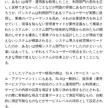
い。あるいは保守・運用面を軽視したこと、利用部門の意向を正
しく反映できなかったことなどが問題の背後にあるのではないだ
ろうか。ITシステムは利用部門であるリアルユーザーが実際に使
用し、業務のパフォーマンスを高め、それが企業競争力を向上さ
せていく。現場を知らない管理者サイドが要件定義をして構築さ
れたシステムや、システム部門が技術的な問題から自分たちの開
発のしやすさを優先して業務プロセスを設計したことが理由で使
えないシステムが構築されると、システム導入を経営陣がリード
したのか、あるいは情報システム部門がリードしたのかといった
違いはあっても、いずれもリアルユーザーの視点を欠いたことが
大きな理由で使えないシステムが出来上がってしまうことにな
る。
こうしたリアルユーザー軽視の例は、SLA（サービス・レベ
ル・アグリーメント）にもある。SLAは一般的に、提供者（運用
サービスプロバイダーや自社のシステム運用部門）が利用者に、
サービスの内容や品質を保証する取り決めを指すものとされる。
その際に客観的な視点で定量データとして測定可能なもの、自動
的に測定可能なものなどがサービスレベルの項目として設定され
る。