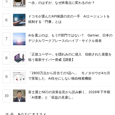
一歩」のはずが、なぜ終着点に変わるのか？
ドコモが選んだAPI保護の次の一手 AIエージェントを
統制する「門番」とは
AIを選ぶのは、もうIT部門ではない？ Gartner、日本の
デジタルワークプレースのハイプ・サイクル発表
「正規ユーザー」を隠れみのに侵入 信頼された基盤を
狙う最新サイバー脅威【調査】
「2800万点から目当ての1品へ」 モノタロウが4カ月
で実装した、AI任せにしない独自検索機能
富士通とNECの決算会見から読み解く、2026年下半期
「AI需要」と「収益の見通し」
今、あなたにオススメ