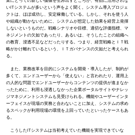
業にとっての新しい価値を生み出すどころか、有効に活用されな
いITシステムが多いという声をよく聞く。システム導入プロジェ
クトは、ほぼ成功し、安定稼働している。しかし、それを使う人
や組織が動かないために、システムが想定した効果を経営上発揮
しないというものだ。戦略シナリオや目標、適切な評価指標、マ
ネジメントの欠如であったり、あるいは、そうしたことの組織へ
の教育、浸透不足などだったりする。つまり、経営戦略とＩＴ戦
略がかけ離れているという、ＩＴガバナンスの欠如だと考えられ
る。
また、業務改革を目的にシステムを開発・導入したが、制約が
多くて、エンドユーザーから「使えない」と言われたり、運用上
の人的な問題でエンドユーザーからコンテンツの提供が進まなか
ったために、利用も浸透しなかった企業ポータルサイトやナレッ
ジマネジメントシステムも見受けられる。機能やユーザーインタ
ーフェイスが現場の実務と合わないことに加え、システムの求め
るスペックが利用現場の環境を上回っていたといったケースもあ
る。
こうしたITシステムは当初考えていた機能を実現できていな