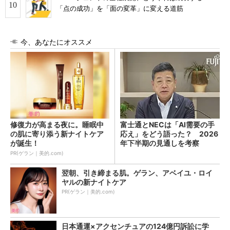
「点の成功」を「面の変革」に変える道筋
今、あなたにオススメ
修復力が高まる夜に。睡眠中
富士通とNECは「AI需要の手
の肌に寄り添う新ナイトケア
応え」をどう語った？ 2026
が誕生！
年下半期の見通しを考察
PR(ゲラン｜美的.com)
翌朝、引き締まる肌。ゲラン、アベイユ・ロイ
ヤルの新ナイトケア
PR(ゲラン｜美的.com)
日本通運×アクセンチュアの124億円訴訟に学