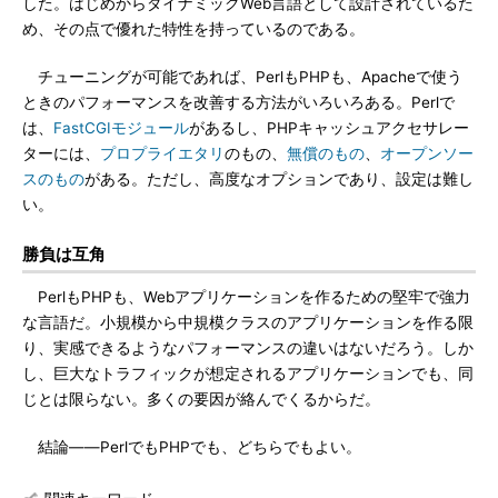
した。はじめからダイナミックWeb言語として設計されているた
め、その点で優れた特性を持っているのである。
チューニングが可能であれば、PerlもPHPも、Apacheで使う
ときのパフォーマンスを改善する方法がいろいろある。Perlで
は、
FastCGIモジュール
があるし、PHPキャッシュアクセサレー
ターには、
プロプライエタリ
のもの、
無償のもの
、
オープンソー
スのもの
がある。ただし、高度なオプションであり、設定は難し
い。
勝負は互角
PerlもPHPも、Webアプリケーションを作るための堅牢で強力
な言語だ。小規模から中規模クラスのアプリケーションを作る限
り、実感できるようなパフォーマンスの違いはないだろう。しか
し、巨大なトラフィックが想定されるアプリケーションでも、同
じとは限らない。多くの要因が絡んでくるからだ。
結論――PerlでもPHPでも、どちらでもよい。