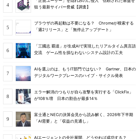
「正規ユーザー」を隠れみのに侵入 信頼された基盤を
狙う最新サイバー脅威【調査】
ブラウザの再起動は不要になる？ Chromeが模索する
「週2リリース」と「無停止アップデート」
「三國志 覇道」が生成AIで実現したリアルタイム異言語
交流 ゲーム性を損なわないシステム設計の工夫
AIを選ぶのは、もうIT部門ではない？ Gartner、日本の
デジタルワークプレースのハイプ・サイクル発表
エラー解消のつもりが自ら攻撃を実行する「ClickFix」
が108％増 日本の割合が最多14％
富士通とNECの決算会見から読み解く、2026年下半期
「AI需要」と「収益の見通し」
AIエージェントの全社展開、どうやれば成功する？