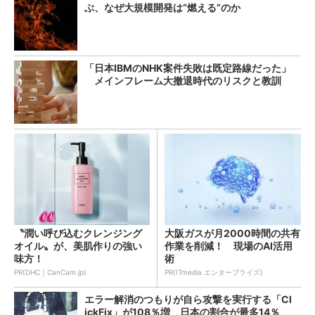
ぶ、なぜ大規模開発は“燃える”のか
「日本IBMのNHK案件失敗は既定路線だった」
メインフレーム大撤退時代のリスクと教訓
〝潤い呼び込むクレンジング
大阪ガスが月2000時間の共有
オイル〟が、美肌作りの強い
作業を削減！ 現場のAI活用
味方！
術
PR(DHC｜CanCam.jp)
PR(ITmedia エンタープライズ)
エラー解消のつもりが自ら攻撃を実行する「Cl
ickFix」が108％増 日本の割合が最多14％