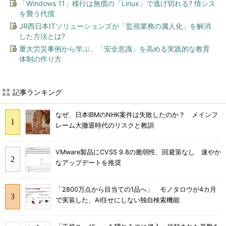
「Windows 11」移行は無償の「Linux」で逃げ切れる? 情シス
を襲う代償
JR西日本ITソリューションズが「監視業務の属人化」を解消
した方法とは?
重大労災事例から学ぶ、「安全意識」を高める実践的な教育
体制の作り方
記事ランキング
なぜ、日本IBMのNHK案件は失敗したのか？ メインフ
レーム大撤退時代のリスクと教訓
VMware製品にCVSS 9.8の脆弱性、回避策なし 速やか
なアップデートを推奨
「2800万点から目当ての1品へ」 モノタロウが4カ月
で実装した、AI任せにしない独自検索機能