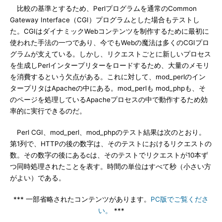
比較の基準とするため、Perlプログラムを通常のCommon
Gateway Interface（CGI）プログラムとした場合もテストし
た。CGIはダイナミックWebコンテンツを制作するために最初に
使われた手法の一つであり、今でもWebの魔法は多くのCGIプロ
グラムが支えている。しかし、リクエストごとに新しいプロセス
を生成しPerlインタープリターをロードするため、大量のメモリ
を消費するという欠点がある。これに対して、mod_perlのイン
タープリタはApacheの中にある。mod_perlも mod_phpも、そ
のページを処理しているApacheプロセスの中で動作するため効
率的に実行できるのだ。
Perl CGI、mod_perl、mod_phpのテスト結果は次のとおり。
第1列で、HTTPの後の数字は、そのテストにおけるリクエストの
数。その数字の後にあるcは、そのテストでリクエストが10本ず
つ同時処理されたことを表す。時間の単位はすべて秒（小さい方
がよい）である。
*** 一部省略されたコンテンツがあります。
PC版でご覧くださ
い。
***