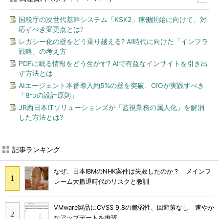
国税庁の次世代基幹システム「KSK2」稼働開始に向けて、対
応すべき変更点とは?
レガシー化の壁をどう乗り越える? AI時代に向けた「インフラ
戦略」の考え方
PDFに眠る情報をどう生かす? AIで有益なインサイトを引き出
す方法とは
AIエージェント本番導入約5%の壁を突破、CIOが実践すべき
「8つの設計原則」
JR西日本ITソリューションズが「監視業務の属人化」を解消
した方法とは?
記事ランキング
なぜ、日本IBMのNHK案件は失敗したのか？ メインフ
レーム大撤退時代のリスクと教訓
VMware製品にCVSS 9.8の脆弱性、回避策なし 速やか
なアップデートを推奨