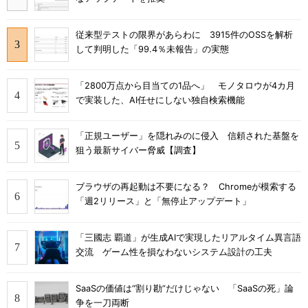
従来型テストの限界があらわに 3915件のOSSを解析
して判明した「99.4％未報告」の実態
「2800万点から目当ての1品へ」 モノタロウが4カ月
で実装した、AI任せにしない独自検索機能
「正規ユーザー」を隠れみのに侵入 信頼された基盤を
狙う最新サイバー脅威【調査】
ブラウザの再起動は不要になる？ Chromeが模索する
「週2リリース」と「無停止アップデート」
「三國志 覇道」が生成AIで実現したリアルタイム異言語
交流 ゲーム性を損なわないシステム設計の工夫
SaaSの価値は“割り勘”だけじゃない 「SaaSの死」論
争を一刀両断