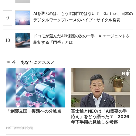
AIを選ぶのは、もうIT部門ではない？ Gartner、日本の
デジタルワークプレースのハイプ・サイクル発表
ドコモが選んだAPI保護の次の一手 AIエージェントを
統制する「門番」とは
今、あなたにオススメ
「創薬立国」復活への分岐点
富士通とNECは「AI需要の手
応え」をどう語った？ 2026
年下半期の見通しを考察
PR(三菱総合研究所)