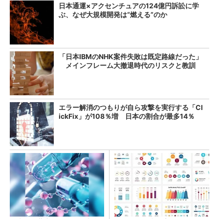
日本通運×アクセンチュアの124億円訴訟に学
ぶ、なぜ大規模開発は“燃える”のか
「日本IBMのNHK案件失敗は既定路線だった」
メインフレーム大撤退時代のリスクと教訓
エラー解消のつもりが自ら攻撃を実行する「Cl
ickFix」が108％増 日本の割合が最多14％