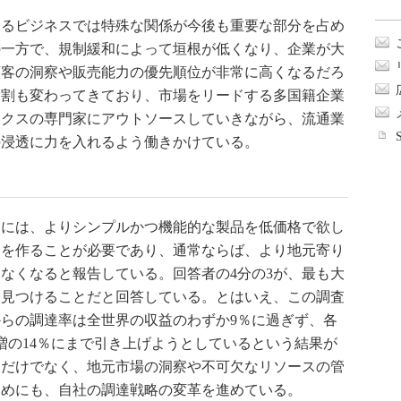
るビジネスでは特殊な関係が今後も重要な部分を占め
の一方で、規制緩和によって垣根が低くなり、企業が大
顧客の洞察や販売能力の優先順位が非常に高くなるだろ
役割も変わってきており、市場をリードする多国籍企業
ィクスの専門家にアウトソースしていきながら、流通業
の浸透に力を入れるよう働きかけている。
には、よりシンプルかつ機能的な製品を低価格で欲し
品を作ることが必要であり、通常ならば、より地元寄り
なくなると報告している。回答者の4分の3が、最も大
を見つけることだと回答している。とはいえ、この調査
らの調達率は全世界の収益のわずか9％に過ぎず、各
％増の14％にまで引き上げようとしているという結果が
めだけでなく、地元市場の洞察や不可欠なリソースの管
ためにも、自社の調達戦略の変革を進めている。