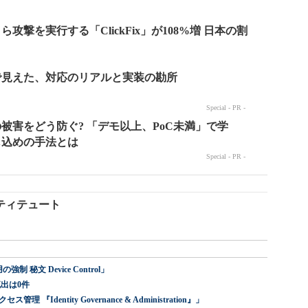
ティテュート
 秘文 Device Control」
出は0件
dentity Governance & Administration』」