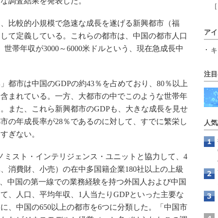
たな調査結果を発表した。
［
、比較的小規模で急速な成長を遂げる新興都市（福
アイ
として定義している。これらの都市は、中国の都市人口
、世帯年収が3000～6000米ドルという、現在急成長中
キ
注目
都市は中国のGDPの約43％を占めており、80％以上
水準に含まれている。一方、大都市の中でこのような世帯年
い。また、これら新興都市のGDPも、大きな成長を見せ
都市の年成長率が28％であるのに対して、すでに繁栄し
人気
にすぎない。
ituteは、エコノミスト・インテリジェンス・ユニットと協力して、4
、消費財、小売）の在中多国籍企業180社以上の上級
は、中国の第一線での業務経験を持つ外国人および中国
って、人口、平均年収、1人当たりGDPといった主要な
に、中国の650以上の都市を6つに分類した。「中国市