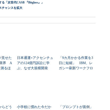
世代CASB 『Bitglass』」
スチャンスを拡大
nが見せた
日本通運×アクセンチュ
「9カ月かかる作業を3
限界 A
アの124億円訴訟に学
日に短縮」 IBM、レ
を測るほ
ぶ、なぜ大規模開発
ガシー刷新ワークフロ
は“燃える”のか
ーをIBM Bo...
」からどう
小学校に慣れた今だか
「プロンプトが面倒」