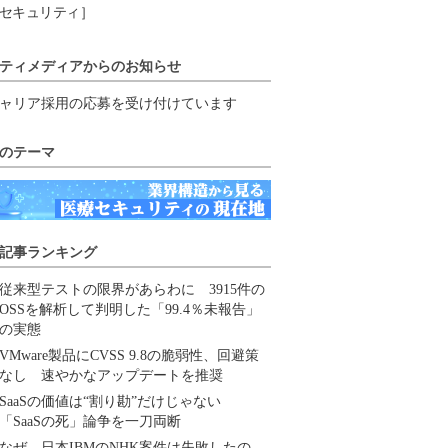
セキュリティ］
ティメディアからのお知らせ
ャリア採用の応募を受け付けています
のテーマ
記事ランキング
従来型テストの限界があらわに 3915件の
OSSを解析して判明した「99.4％未報告」
の実態
VMware製品にCVSS 9.8の脆弱性、回避策
なし 速やかなアップデートを推奨
SaaSの価値は“割り勘”だけじゃない
「SaaSの死」論争を一刀両断
なぜ、日本IBMのNHK案件は失敗したの