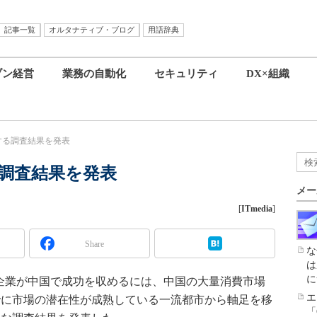
記事一覧
オルタナティブ・ブログ
用語辞典
ブン経営
業務の自動化
セキュリティ
DX×組織
する調査結果を発表
る調査結果を発表
メー
[
ITmedia
]
Share
な
は
に
籍企業が中国で成功を収めるには、中国の大量消費市場
エ
でに市場の潜在性が成熟している一流都市から軸足を移
「