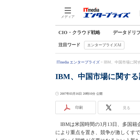
メディア
CIO・クラウド戦略
データドリ
注目ワード
エンタープライズAI
ITmedia エンタープライズ
IBM、中国市場に関
IBM、中国市場に関す
2007年03月16日 20時10分 公開
印刷
見る
IBMは米国時間の3月13日、多国
により重点を置き、競争が激しくす