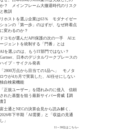
か？ メインフレーム大撤退時代のリスク
と教訓
リホストを選ぶ企業は63％ モダナイゼー
ションの「第一歩」のはずが、なぜ終着点
に変わるのか？
ドコモが選んだAPI保護の次の一手 AIエ
ージェントを統制する「門番」とは
AIを選ぶのは、もうIT部門ではない？
Gartner、日本のデジタルワークプレースの
ハイプ・サイクル発表
「2800万点から目当ての1品へ」 モノタ
ロウが4カ月で実装した、AI任せにしない
独自検索機能
「正規ユーザー」を隠れみのに侵入 信頼
された基盤を狙う最新サイバー脅威【調
査】
富士通とNECの決算会見から読み解く、
2026年下半期「AI需要」と「収益の見通
し」
11～30位はこちら
»