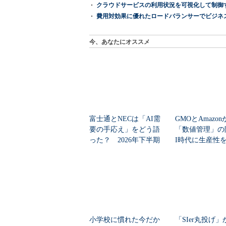
クラウドサービスの利用状況を可視化して制御する「次
費用対効果に優れたロードバランサーでビジネ
今、あなたにオススメ
富士通とNECは「AI需
GMOとAmazo
要の手応え」をどう語
「数値管理」の
った？ 2026年下半期
I時代に生産性
の見通しを考...
ど現場が...
小学校に慣れた今だか
「SIer丸投げ