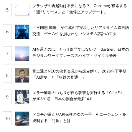
ブラウザの再起動は不要になる？ Chromeが模索する
「週2リリース」と「無停止アップデート」
「三國志 覇道」が生成AIで実現したリアルタイム異言語
交流 ゲーム性を損なわないシステム設計の工夫
AIを選ぶのは、もうIT部門ではない？ Gartner、日本の
デジタルワークプレースのハイプ・サイクル発表
富士通とNECの決算会見から読み解く、2026年下半期
「AI需要」と「収益の見通し」
エラー解消のつもりが自ら攻撃を実行する「ClickFix」
が108％増 日本の割合が最多14％
ドコモが選んだAPI保護の次の一手 AIエージェントを
統制する「門番」とは