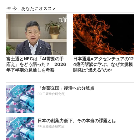
今、あなたにオススメ
富士通とNECは「AI需要の手
日本通運×アクセンチュアの12
応え」をどう語った？ 2026
4億円訴訟に学ぶ、なぜ大規模
年下半期の見通しを考察
開発は“燃える”のか
「創薬立国」復活への分岐点
PR(三菱総合研究所)
日本の創薬力低下、その本当の課題とは
PR(三菱総合研究所)