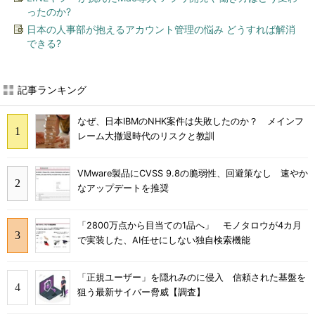
ったのか?
日本の人事部が抱えるアカウント管理の悩み どうすれば解消
できる?
記事ランキング
なぜ、日本IBMのNHK案件は失敗したのか？ メインフ
レーム大撤退時代のリスクと教訓
VMware製品にCVSS 9.8の脆弱性、回避策なし 速やか
なアップデートを推奨
「2800万点から目当ての1品へ」 モノタロウが4カ月
で実装した、AI任せにしない独自検索機能
「正規ユーザー」を隠れみのに侵入 信頼された基盤を
狙う最新サイバー脅威【調査】