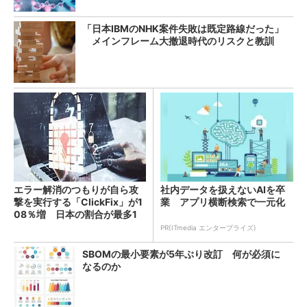
「日本IBMのNHK案件失敗は既定路線だった」
メインフレーム大撤退時代のリスクと教訓
エラー解消のつもりが自ら攻
社内データを扱えないAIを卒
撃を実行する「ClickFix」が1
業 アプリ横断検索で一元化
08％増 日本の割合が最多1
4％
PR(ITmedia エンタープライズ)
SBOMの最小要素が5年ぶり改訂 何が必須に
なるのか