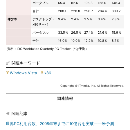
ポータブル
65.4
82.6
105.3
128.0
148.4
合計
208.1
228.8
256.7
284.4
309.2
伸び率
デスクトップ・
9.4％
2.4％
3.5％
3.4％
2.8％
x86サーバ
ポータブル
33.5％
26.5％
27.4％
21.6％
15.9％
合計
16.0％
10.0％
12.2％
10.8％
8.7％
資料：IDC Worldwide Quarterly PC Tracker（*は予測）
関連キーワード
Windows Vista
|
x86
Copyright © ITmedia, Inc. All Rights Reserved.
関連情報
関連記事
世界PC利用台数、2008年末までに10億台を突破――米予測