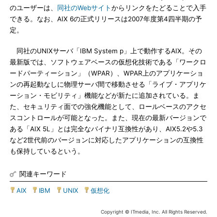
のユーザーは、
同社のWebサイト
からリンクをたどることで入手
できる。なお、AIX 6の正式リリースは2007年度第4四半期の予
定。
同社のUNIXサーバ「IBM System p」上で動作するAIX。その
最新版では、ソフトウェアベースの仮想化技術である「ワークロ
ードパーティーション」（WPAR）、WPAR上のアプリケーショ
ンの再起動なしに物理サーバ間で移動させる「ライブ・アプリケ
ーション・モビリティ」機能などが新たに追加されている。ま
た、セキュリティ面での強化機能として、ロールベースのアクセ
スコントロールが可能となった。また、現在の最新バージョンで
ある「AIX 5L」とは完全なバイナリ互換性があり、AIX5.2や5.3
など2世代前のバージョンに対応したアプリケーションの互換性
も保持しているという。
関連キーワード
AIX
|
IBM
|
UNIX
|
仮想化
Copyright © ITmedia, Inc. All Rights Reserved.