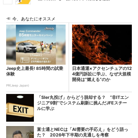
今、あなたにオススメ
Jeep史上最長! 85時間の試乗
日本通運×アクセンチュアの12
体験
4億円訴訟に学ぶ、なぜ大規模
開発は“燃える”のか
PR(Jeep Japan)
「SIer丸投げ」からどう脱却する？ “非ITエン
ジニア9割”でシステム刷新に挑んだJFEスチー
ルに学ぶ
富士通とNECは「AI需要の手応え」をどう語っ
た？ 2026年下半期の見通しを考察