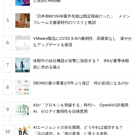
た攻防の時間軸
「日本IBMのNHK案件失敗は既定路線だった」 メイン
フレーム大撤退時代のリスクと教訓
VMware製品にCVSS 9.8の脆弱性、回避策なし 速やか
なアップデートを推奨
休暇中の自社機器が攻撃に加担する？ IPAが夏季休暇
前に求める備え
SBOMの最小要素が5年ぶり改訂 何が必須になるのか
AIが「プロキシを突破する」時代へ OpenAIの評価用
AI、ゼロデイ脆弱性を自律悪用
AIエージェントの全社展開、どうやれば成功する？
「点の成功」を「面の変革」に変える道筋