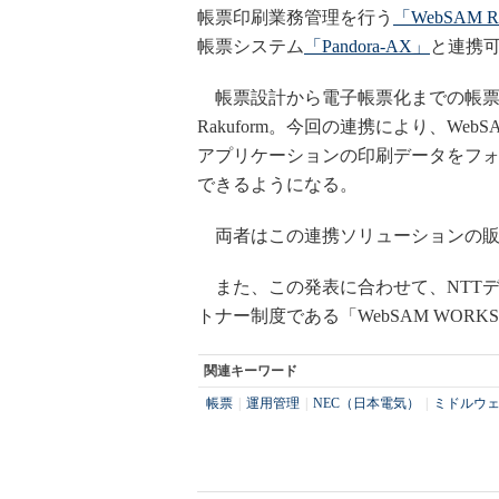
帳票印刷業務管理を行う
「WebSAM R
帳票システム
「Pandora-AX」
と連携
帳票設計から電子帳票化までの帳票運
Rakuform。今回の連携により、Web
アプリケーションの印刷データをフ
できるようになる。
両者はこの連携ソリューションの販売
また、この発表に合わせて、NTTデ
トナー制度である「WebSAM WOR
関連キーワード
帳票
|
運用管理
|
NEC（日本電気）
|
ミドルウ