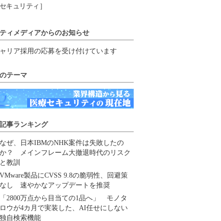
セキュリティ］
ティメディアからのお知らせ
ャリア採用の応募を受け付けています
のテーマ
記事ランキング
なぜ、日本IBMのNHK案件は失敗したの
か？ メインフレーム大撤退時代のリスク
と教訓
VMware製品にCVSS 9.8の脆弱性、回避策
なし 速やかなアップデートを推奨
「2800万点から目当ての1品へ」 モノタ
ロウが4カ月で実装した、AI任せにしない
独自検索機能