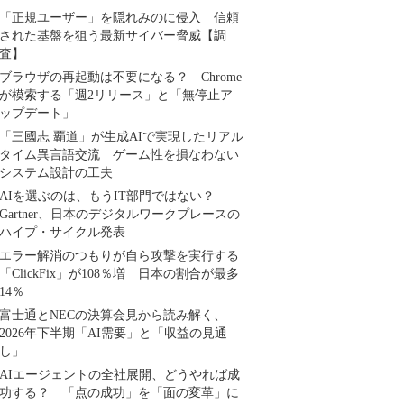
「正規ユーザー」を隠れみのに侵入 信頼
された基盤を狙う最新サイバー脅威【調
査】
ブラウザの再起動は不要になる？ Chrome
が模索する「週2リリース」と「無停止ア
ップデート」
「三國志 覇道」が生成AIで実現したリアル
タイム異言語交流 ゲーム性を損なわない
システム設計の工夫
AIを選ぶのは、もうIT部門ではない？
Gartner、日本のデジタルワークプレースの
ハイプ・サイクル発表
エラー解消のつもりが自ら攻撃を実行する
「ClickFix」が108％増 日本の割合が最多
14％
富士通とNECの決算会見から読み解く、
2026年下半期「AI需要」と「収益の見通
し」
AIエージェントの全社展開、どうやれば成
功する？ 「点の成功」を「面の変革」に