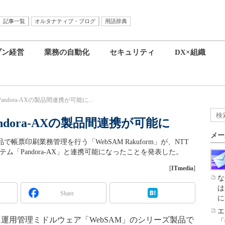
記事一覧
オルタナティブ・ブログ
用語辞典
ブン経営
業務の自動化
セキュリティ
DX×組織
とPandora-AXの製品間連携が可能に...
とPandora-AXの製品間連携が可能に
メー
で帳票印刷業務管理を行う「WebSAM Rakuform」が、NTT
ム「Pandora-AX」と連携可能になったことを発表した。
[
ITmedia
]
な
は
Share
に
エ
運用管理ミドルウェア「WebSAM」のシリーズ製品で
「