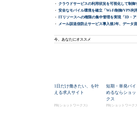
クラウドサービスの利用状況を可視化して制御する「次
安全なモバイル環境を確立「Wi-Fi制御/VPN利用の強制
ITリソースへの権限の集中管理を実現「ID・アクセス管理 『I
メール誤送信防止サービス導入後2年、データ流
今、あなたにオススメ
1日だけ働きたい、を叶
短期・単発バイ
える求人サイト
めるならショッ
クス
PR(ショットワークス)
PR(ショットワークス