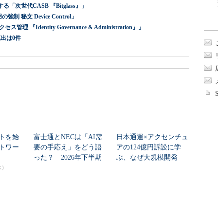
世代CASB 『Bitglass』」
 秘文 Device Control」
dentity Governance & Administration』」
出は0件
トを始
富士通とNECは「AI需
日本通運×アクセンチュ
トワー
要の手応え」をどう語
アの124億円訴訟に学
った？ 2026年下半期
ぶ、なぜ大規模開発
の見通しを考...
は“燃える”のか
)