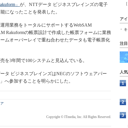
［
akuform」
が、NTTデータ ビジネスブレインズの電子
可能になったことを発表した。
アイ
用業務をトータルにサポートするWebSAM
キ
SAM Rakuformの帳票設計で作成した帳票フォームに業務
ォームオーバーレイで重ね合わせたデータも電子帳票化
注目
を3年間で100システムと見込んでいる。
人気
ータ ビジネスブレインズはNECのソフトウェアパー
KS」へ参加することを明らかにした。
ェア
Copyright © ITmedia, Inc. All Rights Reserved.