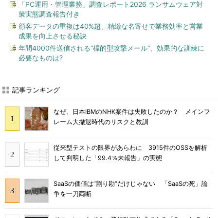
「PC運用・管理業務」調査レポート2026 ランサムウェア対
策実態調査報告付き
顧客データの重複は40%超、精緻な名寄せで業務効率と営業
成果を向上させる秘訣
年間4000件送信される“標的型攻撃メール”、効果的な訓練に
必要なものは?
記事ランキング
なぜ、日本IBMのNHK案件は失敗したのか？ メインフ
レーム大撤退時代のリスクと教訓
従来型テストの限界があらわに 3915件のOSSを解析
して判明した「99.4％未報告」の実態
SaaSの価値は“割り勘”だけじゃない 「SaaSの死」論
争を一刀両断