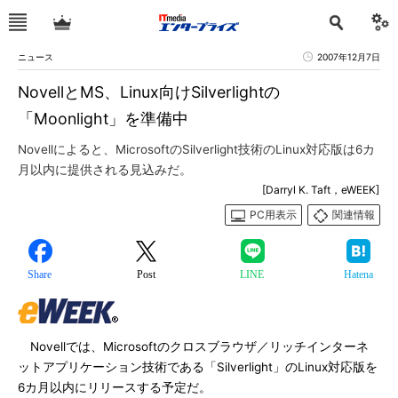
ニュース
2007年12月7日
NovellとMS、Linux向けSilverlightの
「Moonlight」を準備中
Novellによると、MicrosoftのSilverlight技術のLinux対応版は6カ
月以内に提供される見込みだ。
[Darryl K. Taft，eWEEK]
PC用表示
関連情報
Share
Post
LINE
Hatena
Novellでは、Microsoftのクロスブラウザ／リッチインターネ
ットアプリケーション技術である「Silverlight」のLinux対応版を
6カ月以内にリリースする予定だ。