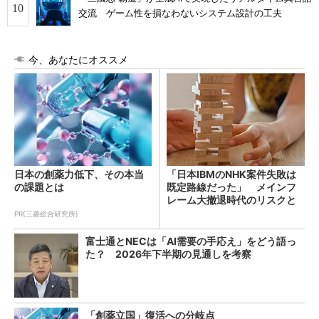
交流 ゲーム性を損なわないシステム設計の工夫
今、あなたにオススメ
日本の創薬力低下、その本当
「日本IBMのNHK案件失敗は
の課題とは
既定路線だった」 メインフ
レーム大撤退時代のリスクと
教訓
PR(三菱総合研究所)
富士通とNECは「AI需要の手応え」をどう語っ
た？ 2026年下半期の見通しを考察
「創薬立国」復活への分岐点