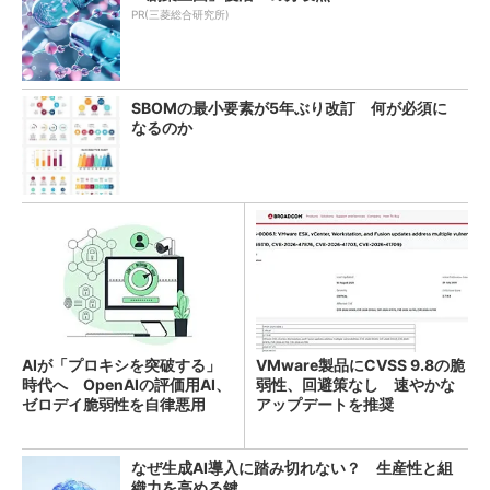
PR(三菱総合研究所)
SBOMの最小要素が5年ぶり改訂 何が必須に
なるのか
AIが「プロキシを突破する」
VMware製品にCVSS 9.8の脆
時代へ OpenAIの評価用AI、
弱性、回避策なし 速やかな
ゼロデイ脆弱性を自律悪用
アップデートを推奨
なぜ生成AI導入に踏み切れない？ 生産性と組
織力を高める鍵