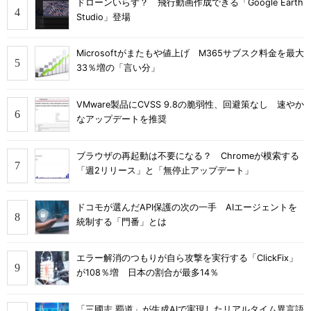
ドローンいらず？ 飛行動画作成できる「Google Earth
Studio」登場
Microsoftがまたもや値上げ M365サブスク料金を最大
33％増の「言い分」
VMware製品にCVSS 9.8の脆弱性、回避策なし 速やか
なアップデートを推奨
ブラウザの再起動は不要になる？ Chromeが模索する
「週2リリース」と「無停止アップデート」
ドコモが選んだAPI保護の次の一手 AIエージェントを
統制する「門番」とは
エラー解消のつもりが自ら攻撃を実行する「ClickFix」
が108％増 日本の割合が最多14％
「三國志 覇道」が生成AIで実現したリアルタイム異言語