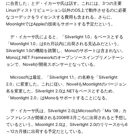
に合意した」とデ・イカーサ氏は話す。これには、3つの主要
Linuxディストリビューション以外のOS上で動作させるのに必要
なコーデックをライセンスする費用も含まれる。さらに、
MoonlightではAppleの技術もサポートする予定だという。
デ・イカーサ氏によると、「Silverlight 1.0」をベースとする
「Moonlight 1.0」は6カ月以内に出荷される見込みだという。
Silverlight 1.0の機能を踏襲し、Monoのサポートは含まれない。
Monoは.NET Frameworkのオープンソースインプリメンテーシ
ョンで、Novellが開発スポンサーとなっている。
Microsoftは最近、「Silverlight 1.1」の名称を「Silverlight
2.0」に変更した。これに従い、NovellもMoonlightのバージョン
名を変更した。Silverlight 2.0は.NETをベースとするため、
「Moonlight 2.0」はMonoをサポートすることになる。
デ・イカーサ氏は、Silverlight 2.0はMicrosoftの「Mix '08」カ
ンファレンスが開催される2008年3月ごろに出荷されると予想し
ているという。Moonlight 2.0は、Silverlight 2.0のリリースから6
～12カ月後に出荷する予定だとしている。