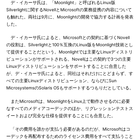
デ・イカーサ氏は、「Moonlight」と呼ばれるLinux版
Silverlightに関するNovellとMicrosoftの業務提携の内容について
も触れた。両社は9月に、Moonlightの開発で協力する計画を発表
した。
デ・イカーサ氏によると、Microsoftとの契約に基づくNovell
の役割は、Silverlightと100％互換のLinux版をMoonlight技術とし
て提供することだという。Moonlightでは主要なLinuxディストリ
ビューションがサポートされる。Novellはこの契約で3つの主要
Linuxディストリビューションをサポートすることに合意した
が、デ・イカーサ氏によると、同社はそれだけにとどまらず、す
べての主要Linuxディストリビューション、ならびにSun
MicrosystemsのSolaris OSもサポートするつもりだとしている。
またMicrosoftは、MoonlightをLinux上で動作させるのに必要
なすべてのメディアコーデックのほか、リグレッションテストス
イートおよび完全な仕様を提供することにも合意した。
「その費用を誰かが支払う必要があるのだが、Microsoftはコ
ーデックを再配布するためのライセンス費用をすべて支払うこと