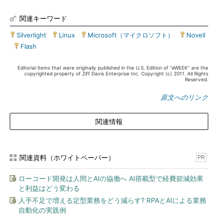
関連キーワード
Silverlight
|
Linux
|
Microsoft（マイクロソフト）
|
Novell
|
Flash
Editorial items that were originally published in the U.S. Edition of “eWEEK” are the
copyrighted property of Ziff Davis Enterprise Inc. Copyright (c) 2011. All Rights
Reserved.
原文へのリンク
関連情報
関連資料（ホワイトペーパー）
PR
ローコード開発は人間とAIの協働へ AI搭載型で経費節減効果
と利益はどう変わる
人手不足で増える定型業務をどう減らす? RPAとAIによる業務
自動化の実践例