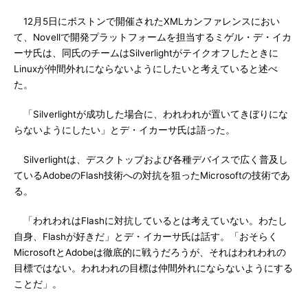
12月5日にボストンで開催されたXMLカンファレンスにおい
て、Novellで開発プラットフォームを担当するミゲル・デ・イカ
ーサ氏は、同氏のチームはSilverlightがテイクオフしたときに
Linuxが仲間外れにならないようにしたいと考えていると述べ
た。
「Silverlightが成功した場合に、われわれが置いてきぼりにな
らないようにしたい」とデ・イカーサ氏は語った。
Silverlightは、デスクトップおよび各種デバイスで広く普及し
ているAdobeのFlash技術への対抗を狙ったMicrosoftの技術であ
る。
「われわれはFlashに対抗しているとは考えていない。わたし
自身、Flashが好きだ」とデ・イカーサ氏は話す。「おそらく
MicrosoftとAdobeは徹底的に戦うだろうが、それはわれわれの
目標ではない。われわれの目標は仲間外れにならないようにする
ことだ」。