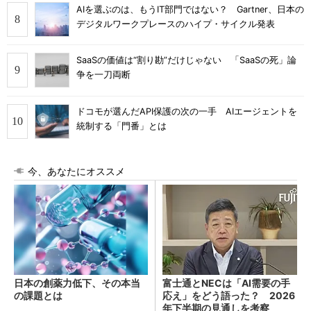
AIを選ぶのは、もうIT部門ではない？ Gartner、日本の
デジタルワークプレースのハイプ・サイクル発表
SaaSの価値は“割り勘”だけじゃない 「SaaSの死」論
争を一刀両断
ドコモが選んだAPI保護の次の一手 AIエージェントを
統制する「門番」とは
今、あなたにオススメ
日本の創薬力低下、その本当
富士通とNECは「AI需要の手
の課題とは
応え」をどう語った？ 2026
年下半期の見通しを考察