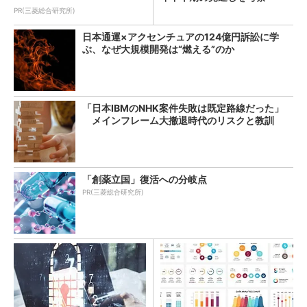
PR(三菱総合研究所)
日本通運×アクセンチュアの124億円訴訟に学
ぶ、なぜ大規模開発は“燃える”のか
「日本IBMのNHK案件失敗は既定路線だった」
メインフレーム大撤退時代のリスクと教訓
「創薬立国」復活への分岐点
PR(三菱総合研究所)