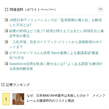
関連資料（ホワイトペーパー）
PR
JR西日本ITソリューションズが「監視業務の属人化」を解消
した方法とは?
副業の所得はどう扱う? 経理が押さえておきたい所得区分と確
定申告の要点
「入札市場」完全ガイドブック:メリットから資格取得のポイ
ントまで
ビザスクやソラコムも採用 Slack連携による稟議承認“爆速
化”の方法
Salesforce活用を軌道に乗せるには? “よくある課題”を解消す
る具体的解決策
記事ランキング
なぜ、日本IBMのNHK案件は失敗したのか？ メインフ
レーム大撤退時代のリスクと教訓