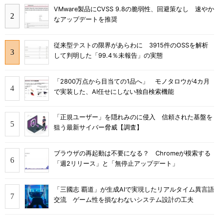
VMware製品にCVSS 9.8の脆弱性、回避策なし 速やか
なアップデートを推奨
従来型テストの限界があらわに 3915件のOSSを解析
して判明した「99.4％未報告」の実態
「2800万点から目当ての1品へ」 モノタロウが4カ月
で実装した、AI任せにしない独自検索機能
「正規ユーザー」を隠れみのに侵入 信頼された基盤を
狙う最新サイバー脅威【調査】
ブラウザの再起動は不要になる？ Chromeが模索する
「週2リリース」と「無停止アップデート」
「三國志 覇道」が生成AIで実現したリアルタイム異言語
交流 ゲーム性を損なわないシステム設計の工夫