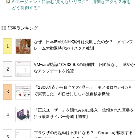
AIエージェントに潜む“見えないリスク”、過剰なアクセス権を
どう制御する?
記事ランキング
なぜ、日本IBMのNHK案件は失敗したのか？ メインフ
レーム大撤退時代のリスクと教訓
VMware製品にCVSS 9.8の脆弱性、回避策なし 速やか
なアップデートを推奨
「2800万点から目当ての1品へ」 モノタロウが4カ月
で実装した、AI任せにしない独自検索機能
「正規ユーザー」を隠れみのに侵入 信頼された基盤を
狙う最新サイバー脅威【調査】
ブラウザの再起動は不要になる？ Chromeが模索する