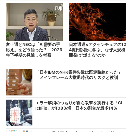
富士通とNECは「AI需要の手
日本通運×アクセンチュアの12
応え」をどう語った？ 2026
4億円訴訟に学ぶ、なぜ大規模
年下半期の見通しを考察
開発は“燃える”のか
「日本IBMのNHK案件失敗は既定路線だった」
メインフレーム大撤退時代のリスクと教訓
エラー解消のつもりが自ら攻撃を実行する「Cl
ickFix」が108％増 日本の割合が最多14％