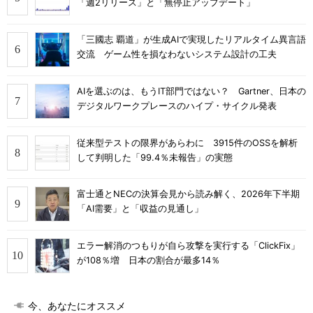
「週2リリース」と「無停止アップデート」
「三國志 覇道」が生成AIで実現したリアルタイム異言語
交流 ゲーム性を損なわないシステム設計の工夫
AIを選ぶのは、もうIT部門ではない？ Gartner、日本の
デジタルワークプレースのハイプ・サイクル発表
従来型テストの限界があらわに 3915件のOSSを解析
して判明した「99.4％未報告」の実態
富士通とNECの決算会見から読み解く、2026年下半期
「AI需要」と「収益の見通し」
エラー解消のつもりが自ら攻撃を実行する「ClickFix」
が108％増 日本の割合が最多14％
今、あなたにオススメ