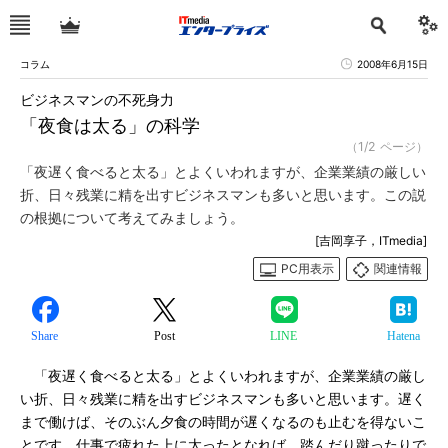
コラム
2008年6月15日
ビジネスマンの不死身力
「夜食は太る」の科学
（1/2 ページ）
「夜遅く食べると太る」とよくいわれますが、企業業績の厳しい
折、日々残業に精を出すビジネスマンも多いと思います。この説
の根拠について考えてみましょう。
[吉岡享子，ITmedia]
PC用表示
関連情報
Share
Post
LINE
Hatena
「夜遅く食べると太る」とよくいわれますが、企業業績の厳し
い折、日々残業に精を出すビジネスマンも多いと思います。遅く
まで働けば、そのぶん夕食の時間が遅くなるのも止むを得ないこ
とです。仕事で疲れた上に太ったとなれば、踏んだり蹴ったりで