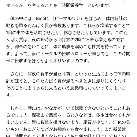
食べるか」を考えることを「時間栄養学」といいます。
体の中には、Bmal１（ビーマルワン）をはじめ、体内時計の
動きを司るたんぱく質が複数あります。これらが増減することで
1日の中で体を活動させたり、休息させたりしています。このた
んぱく質は、夜の10時から明け方の2時ごろ最も増えるのです
が、都合の悪いことに、体に脂肪を溜めこむ性質を持っていま
す。よって、仮にトータルの摂取カロリーが同じでも、この時間
帯に摂取するほうがより太りやすいのです。
さらに「深夜の食事が当たり前」といった生活によって体内時
計が狂うと、このたんぱく質が減るべきときに減りにくくなり、
そのことによりさらに太るという悪循環におちいってしまいま
す。
しかし、時には、おなかがすいて我慢できないということもあ
るでしょう。深夜まで残業をするときなどは、多少は食べてもか
まいません。胃に負担を掛けないよう、脂質が少なく、消化の良
いもの（おにぎりなどがお勧め）を食べましょう。また残業途
中、時間があまり遅くならないうちに何か軽く口にしておくの