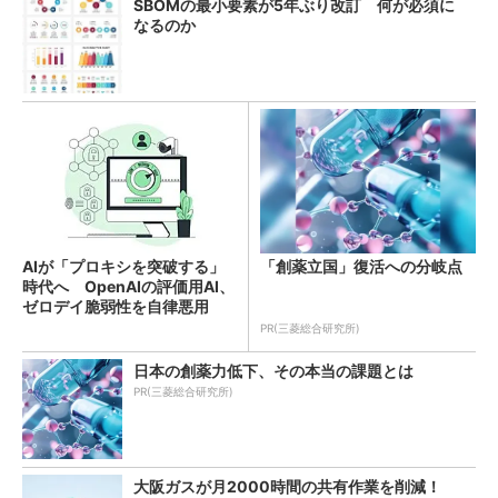
SBOMの最小要素が5年ぶり改訂 何が必須に
なるのか
AIが「プロキシを突破する」
「創薬立国」復活への分岐点
時代へ OpenAIの評価用AI、
ゼロデイ脆弱性を自律悪用
PR(三菱総合研究所)
日本の創薬力低下、その本当の課題とは
PR(三菱総合研究所)
大阪ガスが月2000時間の共有作業を削減！