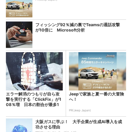
フィッシング92％減の裏でTeamsの通話攻撃
が10倍に Microsoft分析
エラー解消のつもりが自ら攻
Jeepで家族と夏一番の大冒険
撃を実行する「ClickFix」が1
へ！
08％増 日本の割合が最多1
4％
PR(Jeep Japan)
大阪ガスに学ぶ！ 大手企業が生成AI導入を成
功させる理由