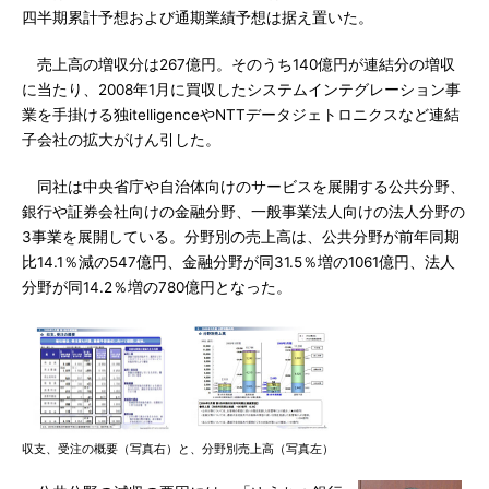
四半期累計予想および通期業績予想は据え置いた。
売上高の増収分は267億円。そのうち140億円が連結分の増収
に当たり、2008年1月に買収したシステムインテグレーション事
業を手掛ける独itelligenceやNTTデータジェトロニクスなど連結
子会社の拡大がけん引した。
同社は中央省庁や自治体向けのサービスを展開する公共分野、
銀行や証券会社向けの金融分野、一般事業法人向けの法人分野の
3事業を展開している。分野別の売上高は、公共分野が前年同期
比14.1％減の547億円、金融分野が同31.5％増の1061億円、法人
分野が同14.2％増の780億円となった。
収支、受注の概要（写真右）と、分野別売上高（写真左）