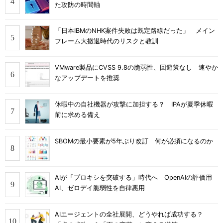
た攻防の時間軸
「日本IBMのNHK案件失敗は既定路線だった」 メイン
フレーム大撤退時代のリスクと教訓
VMware製品にCVSS 9.8の脆弱性、回避策なし 速やか
なアップデートを推奨
休暇中の自社機器が攻撃に加担する？ IPAが夏季休暇
前に求める備え
SBOMの最小要素が5年ぶり改訂 何が必須になるのか
AIが「プロキシを突破する」時代へ OpenAIの評価用
AI、ゼロデイ脆弱性を自律悪用
AIエージェントの全社展開、どうやれば成功する？