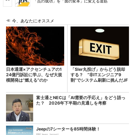
「点の成功」を「面の変革」に変える道筋
今、あなたにオススメ
日本通運×アクセンチュアの1
「SIer丸投げ」からどう脱却
24億円訴訟に学ぶ、なぜ大規
する？ “非ITエンジニア9
模開発は“燃える”のか
割”でシステム刷新に挑んだJF
Eスチールに学ぶ
富士通とNECは「AI需要の手応え」をどう語っ
た？ 2026年下半期の見通しを考察
Jeepの7シーターを85時間体験！
PR(Jeep Japan)