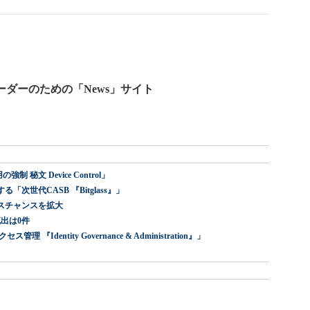
ーダーのための「News」サイト
 秘文 Device Control」
世代CASB 『Bitglass』」
スチャンスを拡大
出は0件
dentity Governance & Administration』」