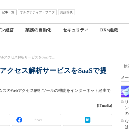
記事一覧
オルタナティブ・ブログ
用語辞典
ブン経営
業務の自動化
セキュリティ
DX×組織
bアクセス解析サービスをSaaSで...
bアクセス解析サービスをSaaSで提
メー
ムズのWebアクセス解析ツールの機能をインターネット経由で
リ
[
ITmedia
]
ン
の
Share
な
は