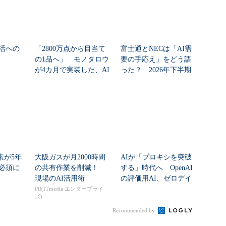
活への
「2800万点から目当て
富士通とNECは「AI需
の1品へ」 モノタロウ
要の手応え」をどう語
が4カ月で実装した、AI
った？ 2026年下半期
任せにしな...
の見通しを考...
素が5年
大阪ガスが月2000時間
AIが「プロキシを突破
必須に
の共有作業を削減！
する」時代へ OpenAI
現場のAI活用術
の評価用AI、ゼロデイ
脆弱性を自...
PR(ITmedia エンタープライ
ズ)
Recommended by