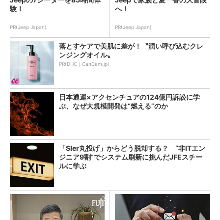
験！
へ！
PR(Jeep Japan)
PR(Jeep Japan)
落とすケアで美肌に差が！〝潤い呼び込むクレ
ンジングオイル〟
PR(DHC｜CanCam.jp)
日本通運×アクセンチュアの124億円訴訟に学
ぶ、なぜ大規模開発は“燃える”のか
「SIer丸投げ」からどう脱却する？ “非ITエン
ジニア9割”でシステム刷新に挑んだJFEスチー
ルに学ぶ