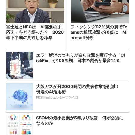
富士通とNECは「AI需要の手
フィッシング92％減の裏でTe
応え」をどう語った？ 2026
amsの通話攻撃が10倍に Mi
年下半期の見通しを考察
crosoft分析
エラー解消のつもりが自ら攻撃を実行する「Cl
ickFix」が108％増 日本の割合が最多14％
大阪ガスが月2000時間の共有作業を削減！
現場のAI活用術
PR(ITmedia エンタープライズ)
SBOMの最小要素が5年ぶり改訂 何が必須に
なるのか