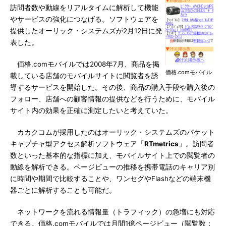
訪問者数や動線をリアルタイムに解析して機能
やサービスの強化につなげる。ソフトウェアを
提供したオーリック・システムズが2月12日に発
表した。
価格.comモバイルでは2008年7月、商品を掲
価格.comモバイル
載している店舗のモバイルサイトに閲覧者を誘
導するサービスを開始した。その後、商品の購入手段や購入後の
フォロー、店舗への顧客情報の提供などを行うために、モバイル
サイト内の効果を正確に測定したいと考えていた。
カカクコムが採用したのはオーリック・システムズのパケット
キャプチャ型アクセス解析ソフトウェア「
RTmetrics
」。訪問者
数といった基本的な指標に加え、モバイルサイト上での閲覧者の
動線を解析できる。ページビューの推移を携帯電話のキャリア別
に時間や期間で比較することや、ワンセグやFlashなどの端末機
器ごとに解析することも可能だ。
ネットワークを流れる情報量（トラフィック）の急増にも対応
できる。価格.comモバイルでは月間1億ページビュー（閲覧数：