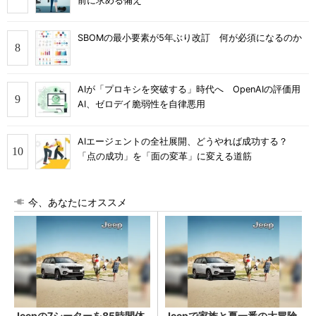
前に求める備え
SBOMの最小要素が5年ぶり改訂 何が必須になるのか
AIが「プロキシを突破する」時代へ OpenAIの評価用
AI、ゼロデイ脆弱性を自律悪用
AIエージェントの全社展開、どうやれば成功する？
「点の成功」を「面の変革」に変える道筋
今、あなたにオススメ
Jeepの7シーターを85時間体
Jeepで家族と夏一番の大冒険