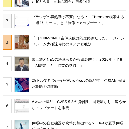
が108％増 日本の割合が最多14％
ブラウザの再起動は不要になる？ Chromeが模索する
「週2リリース」と「無停止アップデート」
「日本IBMのNHK案件失敗は既定路線だった」 メイン
フレーム大撤退時代のリスクと教訓
富士通とNECの決算会見から読み解く、2026年下半期
「AI需要」と「収益の見通し」
25ドルで見つかったWordPressの脆弱性 生成AIが変え
た攻防の時間軸
VMware製品にCVSS 9.8の脆弱性、回避策なし 速やか
なアップデートを推奨
休暇中の自社機器が攻撃に加担する？ IPAが夏季休暇