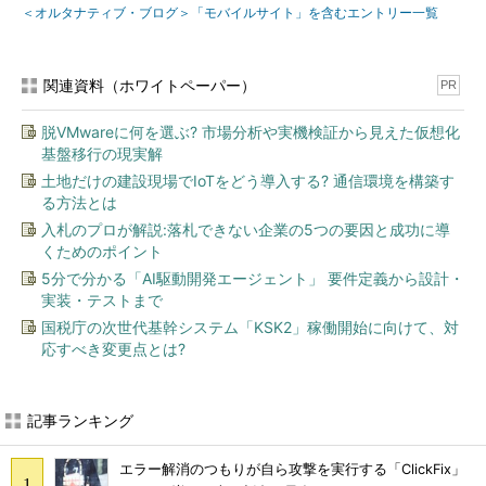
＜オルタナティブ・ブログ＞「モバイルサイト」を含むエントリー一覧
関連資料（ホワイトペーパー）
PR
脱VMwareに何を選ぶ? 市場分析や実機検証から見えた仮想化
基盤移行の現実解
土地だけの建設現場でIoTをどう導入する? 通信環境を構築す
る方法とは
入札のプロが解説:落札できない企業の5つの要因と成功に導
くためのポイント
5分で分かる「AI駆動開発エージェント」 要件定義から設計・
実装・テストまで
国税庁の次世代基幹システム「KSK2」稼働開始に向けて、対
応すべき変更点とは?
記事ランキング
エラー解消のつもりが自ら攻撃を実行する「ClickFix」