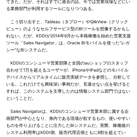
てきた。だが、それはすでに過去の話。今では営業現場などにい
る業務部門が利用するツールになりつつある。
こう切り出すと、Tableau（タブロー）やQlikView（クリック
ビュー）のようなセルフサービス型のBIツールを想像するかもし
れない。だが、KDDIが2014年9月から本格稼働を始めた営業支援
ツール「Sales Navigator」は、Oracle BIモバイルを使った“レガ
シー”なBIシステムだ。
KDDIのコンシューマ営業部隊と全国のauショップのスタッフ
合わせて1万を超えるユーザーが、iPhoneやiPadなどのモバイル
デバイスからリアルタイムに販売実績データを参照し、分析して
いる。これだけでも興味深い事例だが、見逃せない点を挙げると
すれば、このシステムを主導したのは情報システム部門ではない
ということだ。
Sales Navigatorは、KDDIのコンシューマ営業本部に属する企
画部門が中心となり、身内である現場が欲するもの、使いやすい
ものを作り上げることに注力したBIシステムだ。実際、稼働後の
システム利用率はKDDI側、販売代理店側ともに8割を超えてい