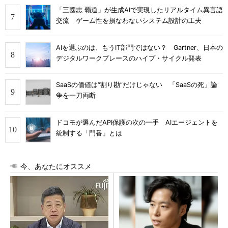
「三國志 覇道」が生成AIで実現したリアルタイム異言語
交流 ゲーム性を損なわないシステム設計の工夫
AIを選ぶのは、もうIT部門ではない？ Gartner、日本の
デジタルワークプレースのハイプ・サイクル発表
SaaSの価値は“割り勘”だけじゃない 「SaaSの死」論
争を一刀両断
ドコモが選んだAPI保護の次の一手 AIエージェントを
統制する「門番」とは
今、あなたにオススメ