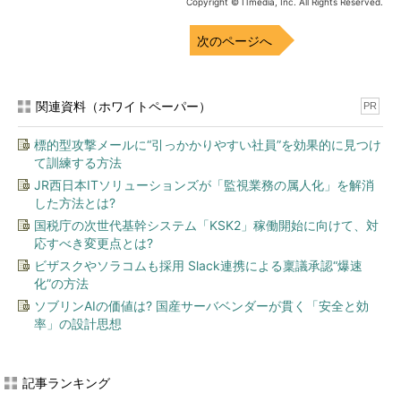
Copyright © ITmedia, Inc. All Rights Reserved.
次のページへ
関連資料（ホワイトペーパー）
PR
標的型攻撃メールに“引っかかりやすい社員”を効果的に見つけ
て訓練する方法
JR西日本ITソリューションズが「監視業務の属人化」を解消
した方法とは?
国税庁の次世代基幹システム「KSK2」稼働開始に向けて、対
応すべき変更点とは?
ビザスクやソラコムも採用 Slack連携による稟議承認“爆速
化”の方法
ソブリンAIの価値は? 国産サーバベンダーが貫く「安全と効
率」の設計思想
記事ランキング