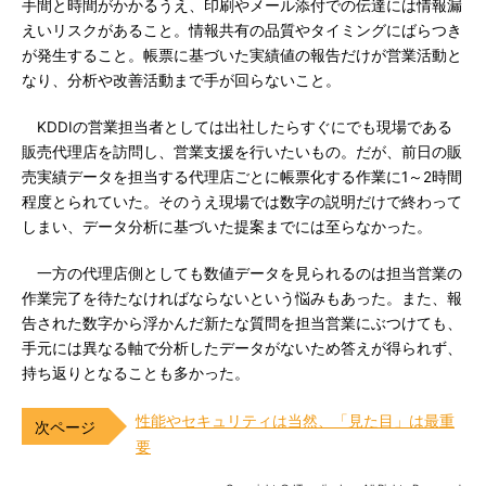
手間と時間がかかるうえ、印刷やメール添付での伝達には情報漏
えいリスクがあること。情報共有の品質やタイミングにばらつき
が発生すること。帳票に基づいた実績値の報告だけが営業活動と
なり、分析や改善活動まで手が回らないこと。
KDDIの営業担当者としては出社したらすぐにでも現場である
販売代理店を訪問し、営業支援を行いたいもの。だが、前日の販
売実績データを担当する代理店ごとに帳票化する作業に1～2時間
程度とられていた。そのうえ現場では数字の説明だけで終わって
しまい、データ分析に基づいた提案までには至らなかった。
一方の代理店側としても数値データを見られるのは担当営業の
作業完了を待たなければならないという悩みもあった。また、報
告された数字から浮かんだ新たな質問を担当営業にぶつけても、
手元には異なる軸で分析したデータがないため答えが得られず、
持ち返りとなることも多かった。
性能やセキュリティは当然、「見た目」は最重
要