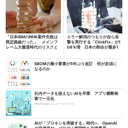
「日本IBMのNHK案件失敗は
エラー解消のつもりが自ら攻
既定路線だった」 メインフ
撃を実行する「ClickFix」が1
レーム大撤退時代のリスクと
08％増 日本の割合が最多1
教訓
4％
SBOMの最小要素が5年ぶり改訂 何が必須に
なるのか
社内データを扱えないAIを卒業 アプリ横断検
索で一元化
PR(ITmedia エンタープライズ)
AIが「プロキシを突破する」時代へ OpenAI