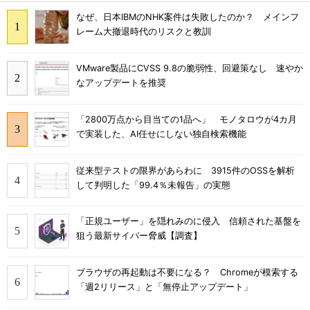
なぜ、日本IBMのNHK案件は失敗したのか？ メインフ
レーム大撤退時代のリスクと教訓
VMware製品にCVSS 9.8の脆弱性、回避策なし 速やか
なアップデートを推奨
「2800万点から目当ての1品へ」 モノタロウが4カ月
で実装した、AI任せにしない独自検索機能
従来型テストの限界があらわに 3915件のOSSを解析
して判明した「99.4％未報告」の実態
「正規ユーザー」を隠れみのに侵入 信頼された基盤を
狙う最新サイバー脅威【調査】
ブラウザの再起動は不要になる？ Chromeが模索する
「週2リリース」と「無停止アップデート」