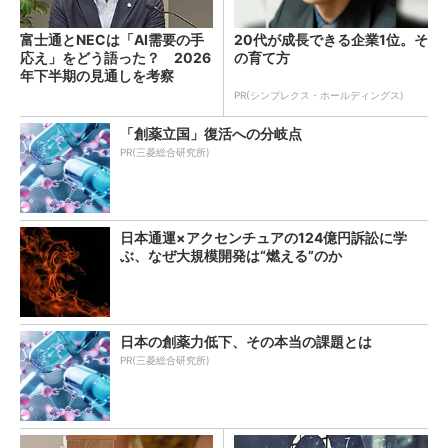
富士通とNECは「AI需要の手
20代が成長できる企業1位。そ
応え」をどう語った？ 2026
の育て方
年下半期の見通しを考察
PR(シンプレクス・ホールディングス)
「創薬立国」復活への分岐点
PR(三菱総合研究所)
日本通運×アクセンチュアの124億円訴訟に学
ぶ、なぜ大規模開発は“燃える”のか
日本の創薬力低下、その本当の課題とは
PR(三菱総合研究所)