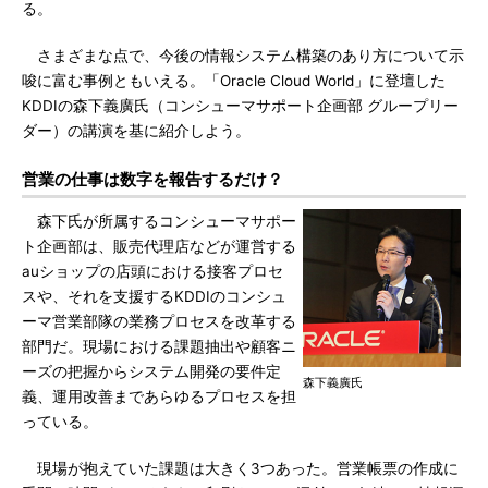
る。
さまざまな点で、今後の情報システム構築のあり方について示
唆に富む事例ともいえる。「Oracle Cloud World」に登壇した
KDDIの森下義廣氏（コンシューマサポート企画部 グループリー
ダー）の講演を基に紹介しよう。
営業の仕事は数字を報告するだけ？
森下氏が所属するコンシューマサポー
ト企画部は、販売代理店などが運営する
auショップの店頭における接客プロセ
スや、それを支援するKDDIのコンシュ
ーマ営業部隊の業務プロセスを改革する
部門だ。現場における課題抽出や顧客ニ
ーズの把握からシステム開発の要件定
森下義廣氏
義、運用改善まであらゆるプロセスを担
っている。
現場が抱えていた課題は大きく3つあった。営業帳票の作成に