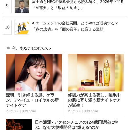
富士通とNECの決算会見から読み解く、2026年下半期
「AI需要」と「収益の見通し」
AIエージェントの全社展開、どうやれば成功する？
「点の成功」を「面の変革」に変える道筋
今、あなたにオススメ
翌朝、引き締まる肌。ゲラ
修復力が高まる夜に。睡眠中
ン、アベイユ・ロイヤルの新
の肌に寄り添う新ナイトケア
ナイトケア
が誕生！
PR(ゲラン｜美的.com)
PR(ゲラン｜美的.com)
日本通運×アクセンチュアの124億円訴訟に学
ぶ、なぜ大規模開発は“燃える”のか