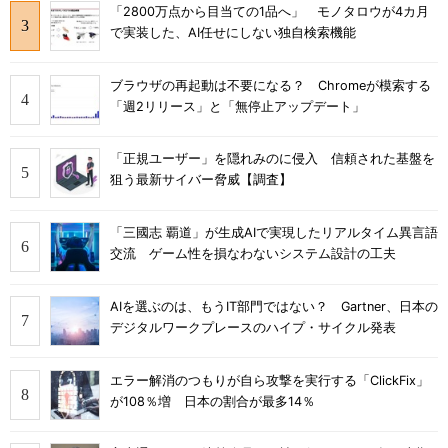
「2800万点から目当ての1品へ」 モノタロウが4カ月
で実装した、AI任せにしない独自検索機能
ブラウザの再起動は不要になる？ Chromeが模索する
「週2リリース」と「無停止アップデート」
「正規ユーザー」を隠れみのに侵入 信頼された基盤を
狙う最新サイバー脅威【調査】
「三國志 覇道」が生成AIで実現したリアルタイム異言語
交流 ゲーム性を損なわないシステム設計の工夫
AIを選ぶのは、もうIT部門ではない？ Gartner、日本の
デジタルワークプレースのハイプ・サイクル発表
エラー解消のつもりが自ら攻撃を実行する「ClickFix」
が108％増 日本の割合が最多14％