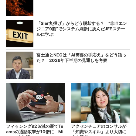
「SIer丸投げ」からどう脱却する？ “非ITエン
ジニア9割”でシステム刷新に挑んだJFEスチー
ルに学ぶ
富士通とNECは「AI需要の手応え」をどう語っ
た？ 2026年下半期の見通しを考察
フィッシング92％減の裏でTe
アクセンチュアのコンサルが
amsの通話攻撃が10倍に Mi
「知識やスキル」より大切に