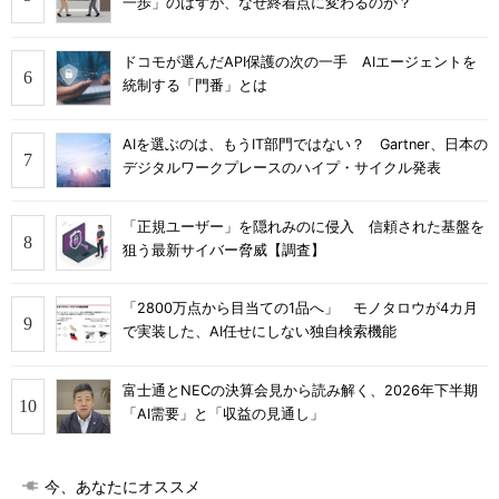
一歩」のはずが、なぜ終着点に変わるのか？
ドコモが選んだAPI保護の次の一手 AIエージェントを
統制する「門番」とは
AIを選ぶのは、もうIT部門ではない？ Gartner、日本の
デジタルワークプレースのハイプ・サイクル発表
「正規ユーザー」を隠れみのに侵入 信頼された基盤を
狙う最新サイバー脅威【調査】
「2800万点から目当ての1品へ」 モノタロウが4カ月
で実装した、AI任せにしない独自検索機能
富士通とNECの決算会見から読み解く、2026年下半期
「AI需要」と「収益の見通し」
今、あなたにオススメ