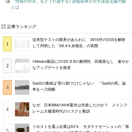
「情報の停滞」をどう打破する? 調査結果が示す課題克服の鍵
とは
記事ランキング
従来型テストの限界があらわに 3915件のOSSを解析
して判明した「99.4％未報告」の実態
VMware製品にCVSS 9.8の脆弱性、回避策なし 速やか
なアップデートを推奨
SaaSの価値は“割り勘”だけじゃない 「SaaSの死」論
争を一刀両断
なぜ、日本IBMのNHK案件は失敗したのか？ メインフ
レーム大撤退時代のリスクと教訓
リホストを選ぶ企業は63％ モダナイゼーションの「第