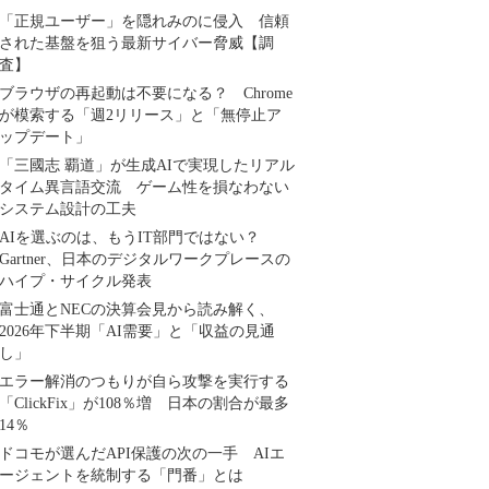
「正規ユーザー」を隠れみのに侵入 信頼
された基盤を狙う最新サイバー脅威【調
査】
ブラウザの再起動は不要になる？ Chrome
が模索する「週2リリース」と「無停止ア
ップデート」
「三國志 覇道」が生成AIで実現したリアル
タイム異言語交流 ゲーム性を損なわない
システム設計の工夫
AIを選ぶのは、もうIT部門ではない？
Gartner、日本のデジタルワークプレースの
ハイプ・サイクル発表
富士通とNECの決算会見から読み解く、
2026年下半期「AI需要」と「収益の見通
し」
エラー解消のつもりが自ら攻撃を実行する
「ClickFix」が108％増 日本の割合が最多
14％
ドコモが選んだAPI保護の次の一手 AIエ
ージェントを統制する「門番」とは