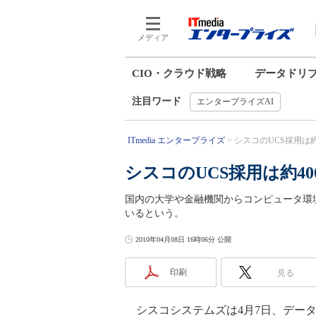
メディア
CIO・クラウド戦略
データドリ
注目ワード
エンタープライズAI
ITmedia エンタープライズ
シスコのUCS採用は
シスコのUCS採用は約4
国内の大学や金融機関からコンピュータ環境の
いるという。
2010年04月08日 16時06分 公開
印刷
見る
シスコシステムズは4月7日、データセンター向