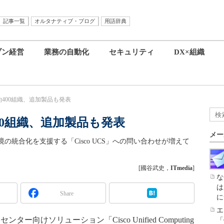
記事一覧
オルタナティブ・ブログ
用語辞典
ブン経営
業務の自動化
セキュリティ
DX×組織
約400組織、追加製品も発表
00組織、追加製品も発表
メー
統合化を支援する「Cisco UCS」への問い合わせが増えて
[國谷武史，
ITmedia
]
な
は
Share
に
エ
けソリューション「Cisco Unified Computing
「