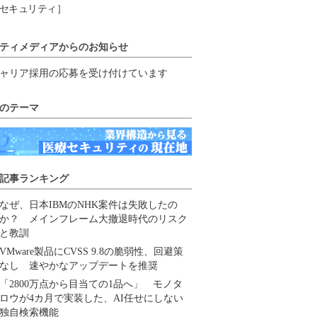
セキュリティ］
ティメディアからのお知らせ
ャリア採用の応募を受け付けています
のテーマ
記事ランキング
なぜ、日本IBMのNHK案件は失敗したの
か？ メインフレーム大撤退時代のリスク
と教訓
VMware製品にCVSS 9.8の脆弱性、回避策
なし 速やかなアップデートを推奨
「2800万点から目当ての1品へ」 モノタ
ロウが4カ月で実装した、AI任せにしない
独自検索機能