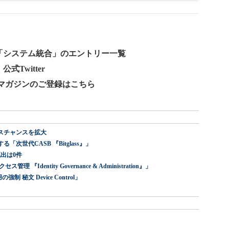
ログ「システム統合」のエントリー一覧
式Twitter
ールマガジンのご登録はこちら
スチャンスを拡大
世代CASB 『Bitglass』」
出は0件
dentity Governance & Administration』」
 秘文 Device Control」