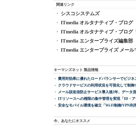
関連リンク
シスコシステムズ
ITmedia オルタナティブ・ブログ
ITmedia オルタナティブ・ブ
ITmedia エンタープライズ編集部 公
ITmedia エンタープライズ メ
キーマンズネット 製品情報
費用対効果に優れたロードバランサーでビジネ
クラウドサービスの利用状況を可視化して制御する「次
メール誤送信防止サービス導入後2年、データ流
ITリソースへの権限の集中管理を実現「ID・アクセス管理 『I
安全なモバイル環境を確立「Wi-Fi制御/VPN利用の強制
今、あなたにオススメ