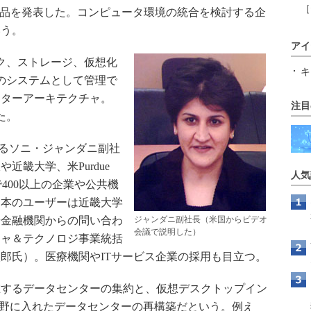
［
追加製品を発表した。コンピュータ環境の統合を検討する企
いう。
アイ
ーク、ストレージ、仮想化
キ
のシステムとして管理で
ンターアーキテクチャ。
注目
た。
統括するソニ・ジャンダニ副社
近畿大学、米Purdue
人気
界で400以上の企業や公共機
日本のユーザーは近畿大学
や金融機関からの問い合わ
ジャンダニ副社長（米国からビデオ
会議で説明した）
チャ＆テクノロジ事業統括
郎氏）。医療機関やITサービス企業の採用も目立つ。
するデータセンターの集約と、仮想デスクトップイン
視野に入れたデータセンターの再構築だという。例え