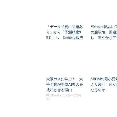
「データ品質に問題あ
VMware製品にCV
り」から「予測精度9
の脆弱性、回避
5％」へ Umiosは販売
し 速やかなア
計画をどう自動...
ートを推...
大阪ガスに学ぶ！ 大
SBOMの最小要
手企業が生成AI導入を
ぶり改訂 何が
成功させる理由
なるのか
PR(ITmedia エンタープライ
ズ)