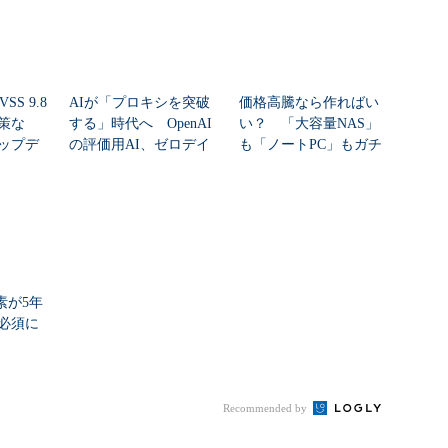
SS 9.8
AIが「プロキシを突破
価格高騰なら作ればい
策な
する」時代へ OpenAI
い？ 「大容量NAS」
ップデ
の評価用AI、ゼロデイ
も「ノートPC」もガチ
脆弱性を自...
自作した学生たち...
素が5年
必須に
Recommended by