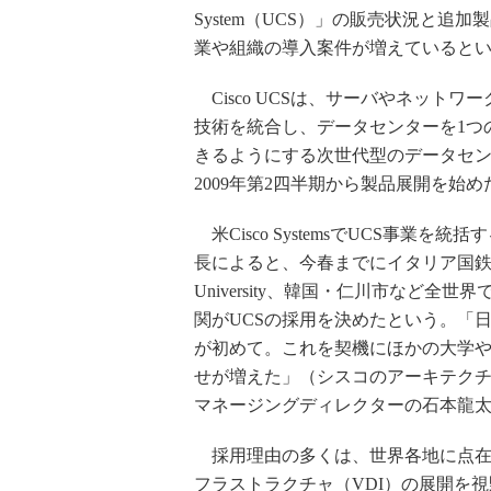
System（UCS）」の販売状況と
業や組織の導入案件が増えていると
Cisco UCSは、サーバやネットワ
技術を統合し、データセンターを1つ
きるようにする次世代型のデータセ
2009年第2四半期から製品展開を始め
米Cisco SystemsでUCS事業を
長によると、今春までにイタリア国鉄や
University、韓国・仁川市など全世
関がUCSの採用を決めたという。「
が初めて。これを契機にほかの大学
せが増えた」（シスコのアーキテク
マネージングディレクターの石本龍太
採用理由の多くは、世界各地に点在
フラストラクチャ（VDI）の展開を