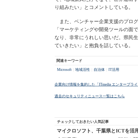
り組みたい」とコメントしている。
また、ベンチャー企業支援のプログ
「マーケティングや開発ツールの面
なり、非常にうれしい思いだ。県民
ていきたい」と抱負を話している。
関連キーワード
Microsoft
|
地域活性
|
自治体
|
IT活用
企業向け情報を集約した「ITmedia エンタープ
過去のセキュリティニュース一覧はこちら
チェックしておきたい人気記事
マイクロソフト、千葉県とICTを活