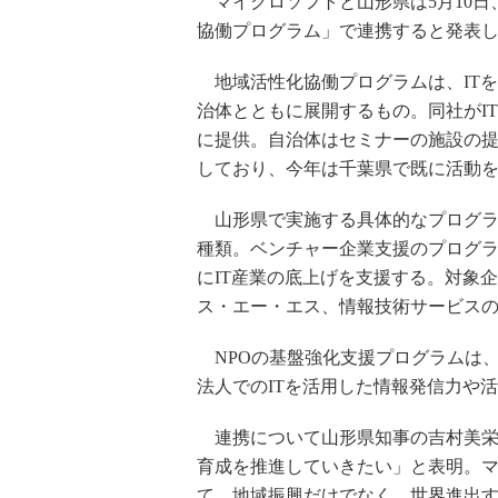
マイクロソフトと山形県は5月10日
協働プログラム」で連携すると発表
地域活性化協働プログラムは、IT
治体とともに展開するもの。同社がI
に提供。自治体はセミナーの施設の提
しており、今年は千葉県で既に活動
山形県で実施する具体的なプログラム
種類。ベンチャー企業支援のプログラ
にIT産業の底上げを支援する。対象
ス・エー・エス、情報技術サービスの
NPOの基盤強化支援プログラムは、
法人でのITを活用した情報発信力や
連携について山形県知事の吉村美栄子
育成を推進していきたい」と表明。
て、地域振興だけでなく、世界進出す