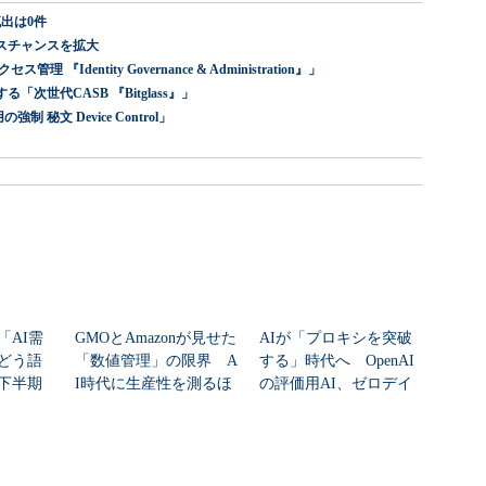
出は0件
スチャンスを拡大
dentity Governance & Administration』」
世代CASB 『Bitglass』」
 秘文 Device Control」
「AI需
GMOとAmazonが見せた
AIが「プロキシを突破
どう語
「数値管理」の限界 A
する」時代へ OpenAI
年下半期
I時代に生産性を測るほ
の評価用AI、ゼロデイ
ど現場が...
脆弱性を自...