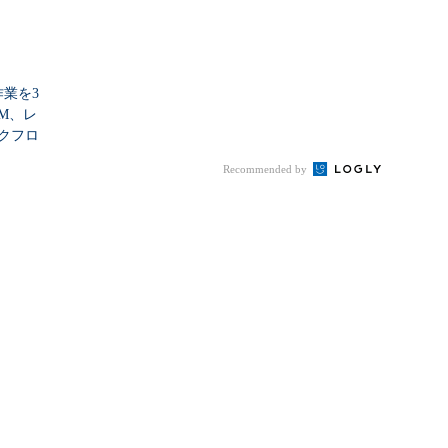
作業を3
M、レ
クフロ
Recommended by