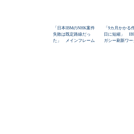
「日本IBMのNHK案件
「9カ月かかる
失敗は既定路線だっ
日に短縮」 IB
た」 メインフレーム
ガシー刷新ワー
大撤退時代のリスク...
ーをIBM Bo...