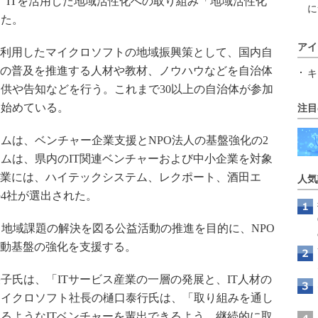
、ITを活用した地域活性化への取り組み「地域活性化
に
した。
アイ
を利用したマイクロソフトの地域振興策として、国内自
Tの普及を推進する人材や教材、ノウハウなどを自治体
キ
供や告知などを行う。これまで30以上の自治体が参加
を始めている。
注目
は、ベンチャー企業支援とNPO法人の基盤強化の2
ムは、県内のIT関連ベンチャーおよび中小企業を対象
企業には、ハイテックシステム、レクポート、酒田エ
人気
4社が選出された。
地域課題の解決を図る公益活動の推進を目的に、NPO
活動基盤の強化を支援する。
氏は、「ITサービス産業の一層の発展と、IT人材の
マイクロソフト社長の樋口泰行氏は、「取り組みを通し
るようなITベンチャーを輩出できるよう、継続的に取