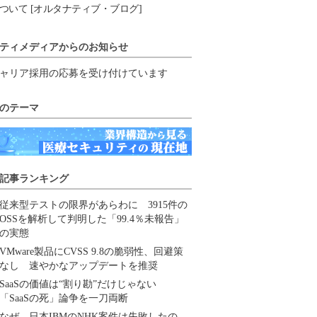
ついて [オルタナティブ・ブログ]
ティメディアからのお知らせ
ャリア採用の応募を受け付けています
のテーマ
記事ランキング
従来型テストの限界があらわに 3915件の
OSSを解析して判明した「99.4％未報告」
の実態
VMware製品にCVSS 9.8の脆弱性、回避策
なし 速やかなアップデートを推奨
SaaSの価値は“割り勘”だけじゃない
「SaaSの死」論争を一刀両断
なぜ、日本IBMのNHK案件は失敗したの