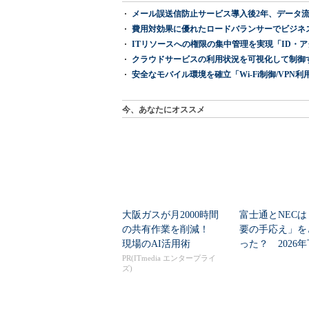
メール誤送信防止サービス導入後2年、データ流
費用対効果に優れたロードバランサーでビジネ
ITリソースへの権限の集中管理を実現「ID・アクセス管理 『I
クラウドサービスの利用状況を可視化して制御する「次
安全なモバイル環境を確立「Wi-Fi制御/VPN利用の強制
今、あなたにオススメ
大阪ガスが月2000時間
富士通とNECは
の共有作業を削減！
要の手応え」を
現場のAI活用術
った？ 2026
の見通しを考...
PR(ITmedia エンタープライ
ズ)