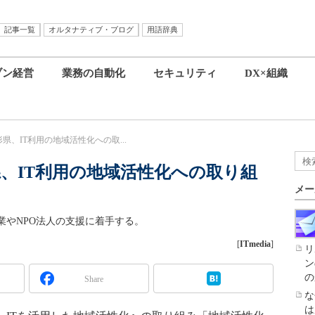
記事一覧
オルタナティブ・ブログ
用語辞典
ブン経営
業務の自動化
セキュリティ
DX×組織
県、IT利用の地域活性化への取...
、IT利用の地域活性化への取り組
メー
業やNPO法人の支援に着手する。
[
ITmedia
]
リ
ン
の
Share
な
は