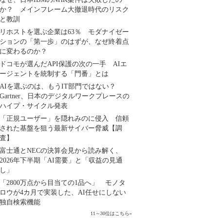
か？ メインフレーム大撤退時代のリスク
と教訓
リホストを選ぶ企業は63％ モダナイゼー
ションの「第一歩」のはずが、なぜ終着点
に変わるのか？
ドコモが選んだAPI保護の次の一手 AIエ
ージェントを統制する「門番」とは
AIを選ぶのは、もうIT部門ではない？
Gartner、日本のデジタルワークプレースの
ハイプ・サイクル発表
「正規ユーザー」を隠れみのに侵入 信頼
された基盤を狙う最新サイバー脅威【調
査】
富士通とNECの決算会見から読み解く、
2026年下半期「AI需要」と「収益の見通
し」
「2800万点から目当ての1品へ」 モノタ
ロウが4カ月で実装した、AI任せにしない
独自検索機能
11～30位はこちら
»