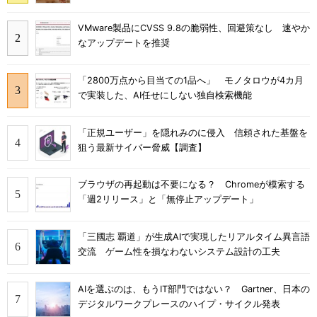
VMware製品にCVSS 9.8の脆弱性、回避策なし 速やか
なアップデートを推奨
「2800万点から目当ての1品へ」 モノタロウが4カ月
で実装した、AI任せにしない独自検索機能
「正規ユーザー」を隠れみのに侵入 信頼された基盤を
狙う最新サイバー脅威【調査】
ブラウザの再起動は不要になる？ Chromeが模索する
「週2リリース」と「無停止アップデート」
「三國志 覇道」が生成AIで実現したリアルタイム異言語
交流 ゲーム性を損なわないシステム設計の工夫
AIを選ぶのは、もうIT部門ではない？ Gartner、日本の
デジタルワークプレースのハイプ・サイクル発表