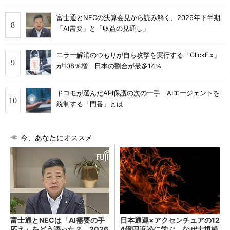
富士通とNECの決算会見から読み解く、2026年下半期
「AI需要」と「収益の見通し」
エラー解消のつもりが自ら攻撃を実行する「ClickFix」
が108％増 日本の割合が最多14％
ドコモが選んだAPI保護の次の一手 AIエージェントを
統制する「門番」とは
今、あなたにオススメ
富士通とNECは「AI需要の手
日本通運×アクセンチュアの12
応え」をどう語った？ 2026
4億円訴訟に学ぶ、なぜ大規模