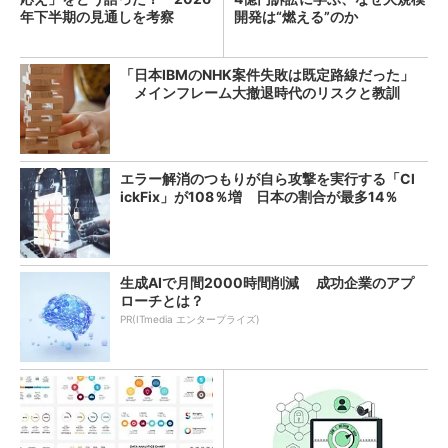
年下半期の見通しを考察
開発は“燃える”のか
「日本IBMのNHK案件失敗は既定路線だった」
メインフレーム大撤退時代のリスクと教訓
エラー解消のつもりが自ら攻撃を実行する「Cl
ickFix」が108％増 日本の割合が最多14％
生成AIで月間2000時間削減 成功企業のアプ
ローチとは？
PR(ITmedia エンタープライズ)