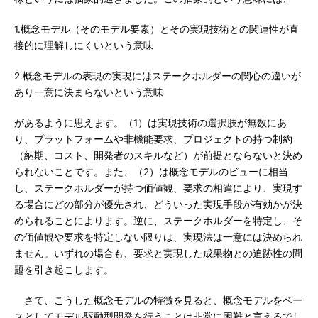
1.概念モデル（そのモデル要素）とその実現技術との関連性が直
接的に理解しにくいという意味
2.概念モデルの表現の実現にはステークホルダーの関心の違いが
あり一意に決まらないという意味
があるように思えます。（1）は実現技術の選択肢が無数にあ
り、プラットフォームや非機能要求、プロジェクトの持つ制約
（納期、コスト、開発者のスキルなど）が前提とならないと決め
られないことです。また、（2）は概念モデルのビューに相当
し、ステークホルダーが持つ価値観、要求の相違により、実現す
る場合にどの部分が優先され、どういった実現手段が有効かが決
められることによります。逆に、ステークホルダーを特定し、そ
の価値観や要求を特定しない限りは、実現法は一意には決められ
ません。いずれの場合も、要求と実現した成果物との追跡性の問
題を引き起こします。
さて、こうした概念モデルの特徴を見ると、概念モデルをベー
スとしてモデル駆動型開発を行うことは非常に困難と言えるでし