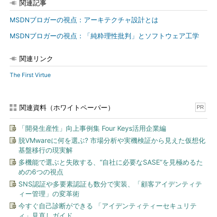
関連記事
MSDNブロガーの視点：アーキテクチャ設計とは
MSDNブロガーの視点：「純粋理性批判」とソフトウェア工学
関連リンク
The First Virtue
関連資料（ホワイトペーパー）
PR
「開発生産性」向上事例集 Four Keys活用企業編
脱VMwareに何を選ぶ? 市場分析や実機検証から見えた仮想化
基盤移行の現実解
多機能で選ぶと失敗する、“自社に必要なSASE”を見極めるた
めの6つの視点
SNS認証や多要素認証も数分で実装、「顧客アイデンティテ
ィー管理」の変革術
今すぐ自己診断ができる 「アイデンティティーセキュリテ
ィ」見直しガイド