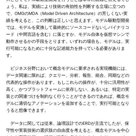
ょう。私は、実績により技術の有効性を判断する立場に立つの
で、OMGのMDA（Model Driven Architecture）の芳しくない実
績を考えると、この判断は正しいと思えます。モデル駆動型開発
では、モデルを変換して最終的にソースコードないしバイナリコ
ード（中間言語を含む）に落とすか、モデル自体を仮想マシンで
動作させるかの手段をとります。いずれの場合も、モデルは、実
行可能になるために十分な記述能力を持っている必要がありま
す。
ビジネス分野において概念モデルに要求される実現機能には、
データ関連に限れば、クエリー、分析、報告、統合、同期などの
代表的な操作があります。もしこれらの操作が、十分に汎用性が
高く、かつプラットフォームに依存しない、あるいは、特定の実
装との関連づけを制約なく行うことができるのであれば、概念モ
デルに適切なアノテーションを追加することで、実行可能となり
うると想像できます。
データに関しては従来、論理設計でのERDが主流でしたが、保
守性や実装技術の選択肢の自由度を考えると、概念モデルを中心