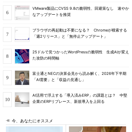
VMware製品にCVSS 9.8の脆弱性、回避策なし 速やか
なアップデートを推奨
ブラウザの再起動は不要になる？ Chromeが模索する
「週2リリース」と「無停止アップデート」
25ドルで見つかったWordPressの脆弱性 生成AIが変え
た攻防の時間軸
富士通とNECの決算会見から読み解く、2026年下半期
「AI需要」と「収益の見通し」
AI活用で浮上する「導入済みERP」の課題とは？ 中堅
企業のERPリプレース、新規導入を上回る
今、あなたにオススメ