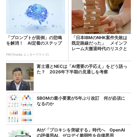
「プロンプトが面倒」の悲鳴
「日本IBMのNHK案件失敗は
を解消！ AI定着のステップ
既定路線だった」 メインフ
レーム大撤退時代のリスクと
教訓
PR(ITmedia エンタープライズ)
富士通とNECは「AI需要の手応え」をどう語っ
た？ 2026年下半期の見通しを考察
SBOMの最小要素が5年ぶり改訂 何が必須に
なるのか
AIが「プロキシを突破する」時代へ OpenAI
の評価用AI、ゼロデイ脆弱性を自律悪用