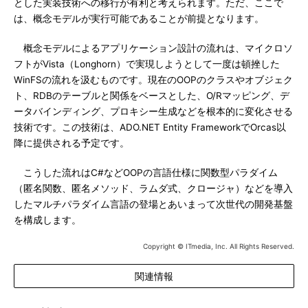
とした実装技術への移行が有利と考えられます。ただ、ここで
は、概念モデルが実行可能であることが前提となります。
概念モデルによるアプリケーション設計の流れは、マイクロソ
フトがVista（Longhorn）で実現しようとして一度は頓挫した
WinFSの流れを汲むものです。現在のOOPのクラスやオブジェク
ト、RDBのテーブルと関係をベースとした、O/Rマッピング、デ
ータバインディング、プロキシー生成などを根本的に変化させる
技術です。この技術は、ADO.NET Entity FrameworkでOrcas以
降に提供される予定です。
こうした流れはC#などOOPの言語仕様に関数型パラダイム
（匿名関数、匿名メソッド、ラムダ式、クロージャ）などを導入
したマルチパラダイム言語の登場とあいまって次世代の開発基盤
を構成します。
Copyright © ITmedia, Inc. All Rights Reserved.
関連情報