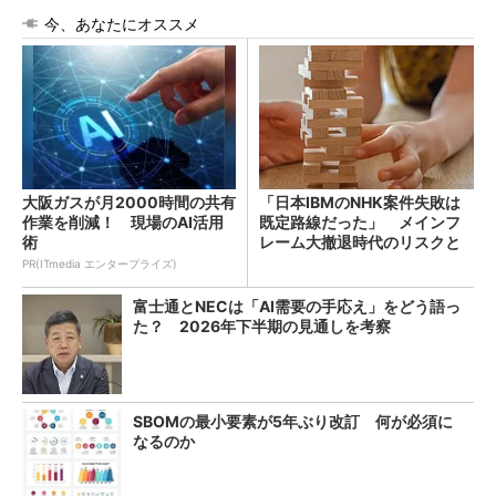
今、あなたにオススメ
大阪ガスが月2000時間の共有
「日本IBMのNHK案件失敗は
作業を削減！ 現場のAI活用
既定路線だった」 メインフ
術
レーム大撤退時代のリスクと
教訓
PR(ITmedia エンタープライズ)
富士通とNECは「AI需要の手応え」をどう語っ
た？ 2026年下半期の見通しを考察
SBOMの最小要素が5年ぶり改訂 何が必須に
なるのか