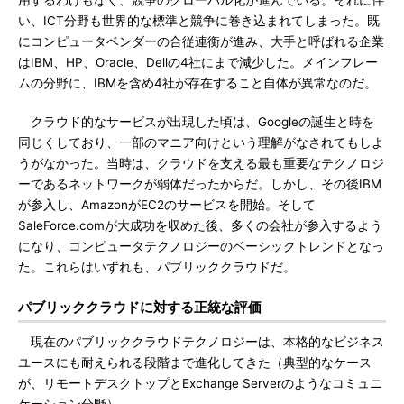
用するわけもなく、競争のグローバル化が進んでいる。それに伴
い、ICT分野も世界的な標準と競争に巻き込まれてしまった。既
にコンピュータベンダーの合従連衡が進み、大手と呼ばれる企業
はIBM、HP、Oracle、Dellの4社にまで減少した。メインフレー
ムの分野に、IBMを含め4社が存在すること自体が異常なのだ。
クラウド的なサービスが出現した頃は、Googleの誕生と時を
同じくしており、一部のマニア向けという理解がなされてもしよ
うがなかった。当時は、クラウドを支える最も重要なテクノロジ
ーであるネットワークが弱体だったからだ。しかし、その後IBM
が参入し、AmazonがEC2のサービスを開始。そして
SaleForce.comが大成功を収めた後、多くの会社が参入するよう
になり、コンピュータテクノロジーのベーシックトレンドとなっ
た。これらはいずれも、パブリッククラウドだ。
パブリッククラウドに対する正統な評価
現在のパブリッククラウドテクノロジーは、本格的なビジネス
ユースにも耐えられる段階まで進化してきた（典型的なケース
が、リモートデスクトップとExchange Serverのようなコミュニ