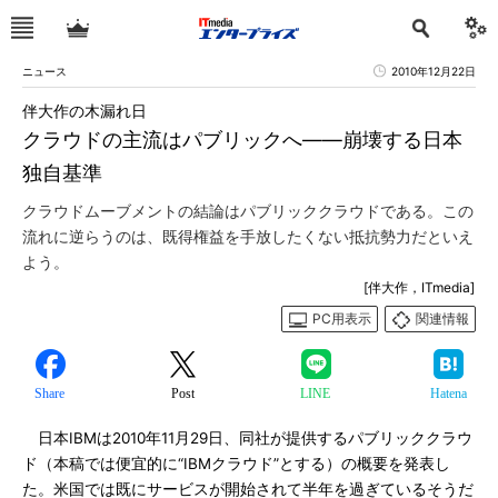
ニュース
2010年12月22日
伴大作の木漏れ日
クラウドの主流はパブリックへ――崩壊する日本
独自基準
クラウドムーブメントの結論はパブリッククラウドである。この
流れに逆らうのは、既得権益を手放したくない抵抗勢力だといえ
よう。
[伴大作，ITmedia]
PC用表示
関連情報
Share
Post
LINE
Hatena
日本IBMは2010年11月29日、同社が提供するパブリッククラウ
ド（本稿では便宜的に“IBMクラウド”とする）の概要を発表し
た。米国では既にサービスが開始されて半年を過ぎているそうだ