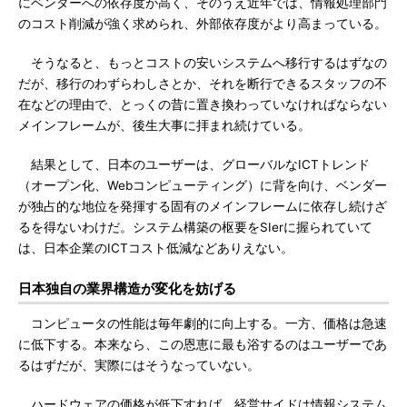
にベンダーへの依存度が高く、そのうえ近年では、情報処理部門
のコスト削減が強く求められ、外部依存度がより高まっている。
そうなると、もっとコストの安いシステムへ移行するはずなの
だが、移行のわずらわしさとか、それを断行できるスタッフの不
在などの理由で、とっくの昔に置き換わっていなければならない
メインフレームが、後生大事に拝まれ続けている。
結果として、日本のユーザーは、グローバルなICTトレンド
（オープン化、Webコンピューティング）に背を向け、ベンダー
が独占的な地位を発揮する固有のメインフレームに依存し続けざ
るを得ないわけだ。システム構築の枢要をSIerに握られていて
は、日本企業のICTコスト低減などありえない。
日本独自の業界構造が変化を妨げる
コンピュータの性能は毎年劇的に向上する。一方、価格は急速
に低下する。本来なら、この恩恵に最も浴するのはユーザーであ
るはずだが、実際にはそうなっていない。
ハードウェアの価格が低下すれば、経営サイドは情報システム