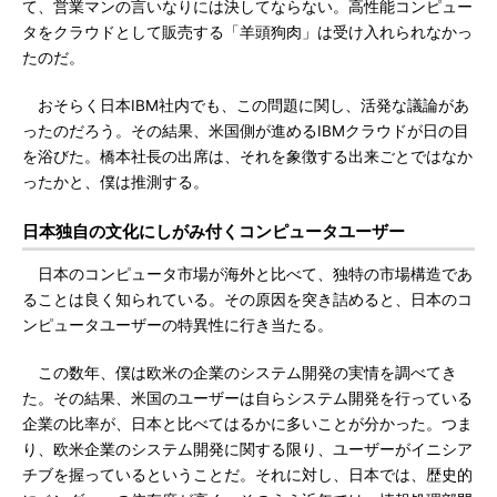
て、営業マンの言いなりには決してならない。高性能コンピュー
タをクラウドとして販売する「羊頭狗肉」は受け入れられなかっ
たのだ。
おそらく日本IBM社内でも、この問題に関し、活発な議論があ
ったのだろう。その結果、米国側が進めるIBMクラウドが日の目
を浴びた。橋本社長の出席は、それを象徴する出来ごとではなか
ったかと、僕は推測する。
日本独自の文化にしがみ付くコンピュータユーザー
日本のコンピュータ市場が海外と比べて、独特の市場構造であ
ることは良く知られている。その原因を突き詰めると、日本のコ
ンピュータユーザーの特異性に行き当たる。
この数年、僕は欧米の企業のシステム開発の実情を調べてき
た。その結果、米国のユーザーは自らシステム開発を行っている
企業の比率が、日本と比べてはるかに多いことが分かった。つま
り、欧米企業のシステム開発に関する限り、ユーザーがイニシア
チブを握っているということだ。それに対し、日本では、歴史的