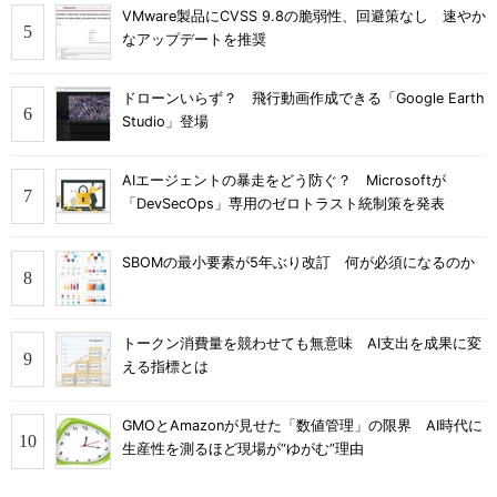
VMware製品にCVSS 9.8の脆弱性、回避策なし 速やか
なアップデートを推奨
ドローンいらず？ 飛行動画作成できる「Google Earth
Studio」登場
AIエージェントの暴走をどう防ぐ？ Microsoftが
「DevSecOps」専用のゼロトラスト統制策を発表
SBOMの最小要素が5年ぶり改訂 何が必須になるのか
トークン消費量を競わせても無意味 AI支出を成果に変
える指標とは
GMOとAmazonが見せた「数値管理」の限界 AI時代に
生産性を測るほど現場が“ゆがむ”理由