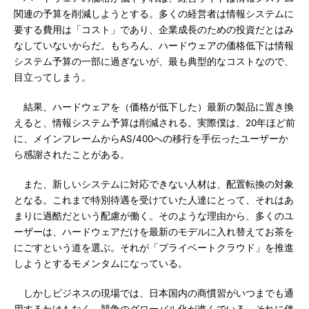
関連の予算を削減しようとする。多くの経営者は情報システムに
要する費用は「コスト」であり、企業成長のための投資だとはみ
なしていないからだ。もちろん、ハードウェアの価格低下は情報
システム予算の一部に過ぎないが、最も典型的なコストなので、
目立ってしまう。
結果、ハードウェアを（価格が低下した）最新の製品に置き換
えると、情報システム予算は削減される。実際僕は、20年ほど前
に、メインフレームからAS/400への移行を手伝ったユーザーか
ら感謝されたことがある。
また、新しいシステムに対応できない人材は、配置転換の対象
となる。これまで特別待遇を受けていた人達にとって、それはあ
まりに過酷だという配慮が働く。そのような理由から、多くのユ
ーザーは、ハードウェアだけを最新のモデルに入れ替えてお茶を
にごすという道を選ぶ。それが「プライベートクラウド」を推進
しようとするモメンタムになっている。
しかしビジネスの現場では、日本国内の商慣習がいつまでも通