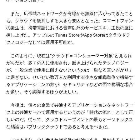
ケーション分野）。
また、広帯域ネットワークが有線から無線に広がってきたこと
も、クラウドを後押しする大きな要因となった。スマートフォン
の誕生は、携帯電話における音声以外のサービスを、主役の座に
押し上げた。アップルのiTunes StoreやApp Storeはクラウドテ
クノロジーなしでは運用不可能だ。
このように、現在は“クラウド＝コンシューマー対象”と見られ
がちだが、多くの人に使用され、磨き上げられたテクノロジー
が、一般企業で使用に耐えないというのは「単なる言いがかり」
に過ぎない。せいぜい数万人が利用する小さな組織単位で構築す
るアプリケーションの方が、セキュリティなどの面で脆弱な場合
が多い。そう認識するほうが正しい。
今後は、個々の企業で共通するアプリケーションをネットワー
ク上の共通サーバで運用するというのが「時代の流れ」として正
しいのだ。従って、クラウドムーブメントの最もオーソドックス
な結論はパブリッククラウドであると考えるべきだ。