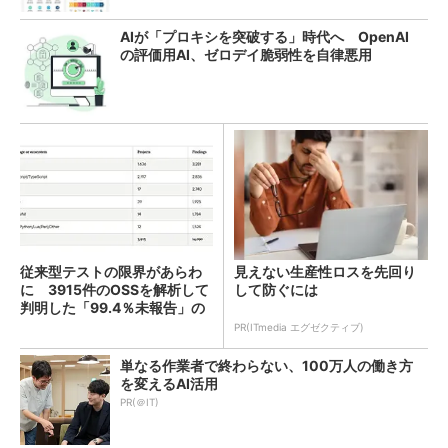
AIが「プロキシを突破する」時代へ OpenAI
の評価用AI、ゼロデイ脆弱性を自律悪用
従来型テストの限界があらわ
見えない生産性ロスを先回り
に 3915件のOSSを解析して
して防ぐには
判明した「99.4％未報告」の
実態
PR(ITmedia エグゼクティブ)
単なる作業者で終わらない、100万人の働き方
を変えるAI活用
PR(＠IT)