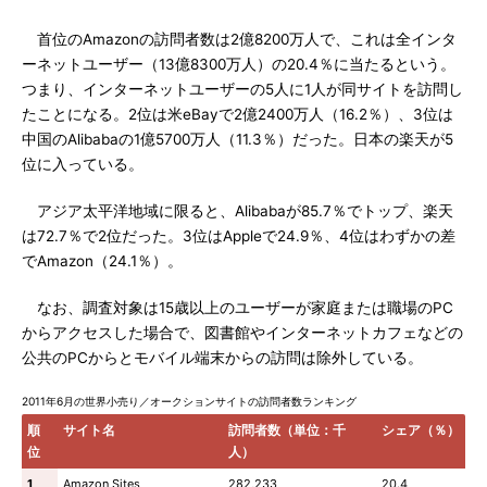
首位のAmazonの訪問者数は2億8200万人で、これは全インタ
ーネットユーザー（13億8300万人）の20.4％に当たるという。
つまり、インターネットユーザーの5人に1人が同サイトを訪問し
たことになる。2位は米eBayで2億2400万人（16.2％）、3位は
中国のAlibabaの1億5700万人（11.3％）だった。日本の楽天が5
位に入っている。
アジア太平洋地域に限ると、Alibabaが85.7％でトップ、楽天
は72.7％で2位だった。3位はAppleで24.9％、4位はわずかの差
でAmazon（24.1％）。
なお、調査対象は15歳以上のユーザーが家庭または職場のPC
からアクセスした場合で、図書館やインターネットカフェなどの
公共のPCからとモバイル端末からの訪問は除外している。
2011年6月の世界小売り／オークションサイトの訪問者数ランキング
順
サイト名
訪問者数（単位：千
シェア（％）
位
人）
1
Amazon Sites
282,233
20.4