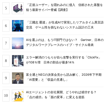
「正規ユーザー」を隠れみのに侵入 信頼された基盤を
狙う最新サイバー脅威【調査】
「三國志 覇道」が生成AIで実現したリアルタイム異言語
交流 ゲーム性を損なわないシステム設計の工夫
AIを選ぶのは、もうIT部門ではない？ Gartner、日本の
デジタルワークプレースのハイプ・サイクル発表
エラー解消のつもりが自ら攻撃を実行する「ClickFix」
が108％増 日本の割合が最多14％
富士通とNECの決算会見から読み解く、2026年下半期
「AI需要」と「収益の見通し」
AIエージェントの全社展開、どうやれば成功する？
「点の成功」を「面の変革」に変える道筋