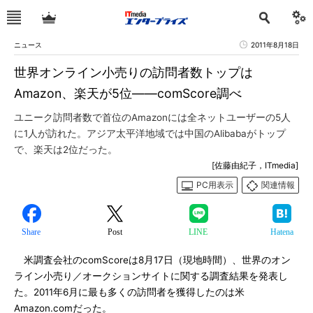
ニュース
2011年8月18日
世界オンライン小売りの訪問者数トップは
Amazon、楽天が5位――comScore調べ
ユニーク訪問者数で首位のAmazonには全ネットユーザーの5人
に1人が訪れた。アジア太平洋地域では中国のAlibabaがトップ
で、楽天は2位だった。
[佐藤由紀子，ITmedia]
PC用表示
関連情報
Share
Post
LINE
Hatena
米調査会社のcomScoreは8月17日（現地時間）、世界のオン
ライン小売り／オークションサイトに関する調査結果を発表し
た。2011年6月に最も多くの訪問者を獲得したのは米
Amazon.comだった。