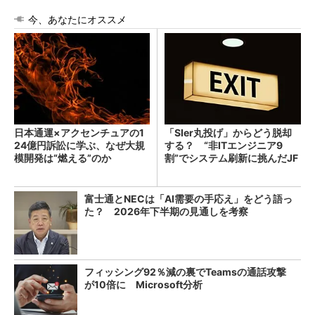
今、あなたにオススメ
日本通運×アクセンチュアの1
「SIer丸投げ」からどう脱却
24億円訴訟に学ぶ、なぜ大規
する？ “非ITエンジニア9
模開発は“燃える”のか
割”でシステム刷新に挑んだJF
Eスチールに学ぶ
富士通とNECは「AI需要の手応え」をどう語っ
た？ 2026年下半期の見通しを考察
フィッシング92％減の裏でTeamsの通話攻撃
が10倍に Microsoft分析