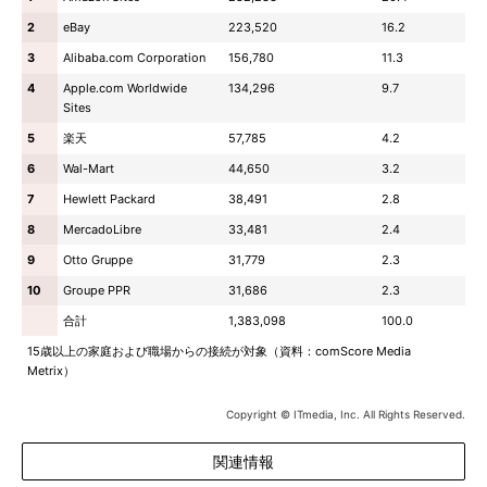
2
eBay
223,520
16.2
3
Alibaba.com Corporation
156,780
11.3
4
Apple.com Worldwide
134,296
9.7
Sites
5
楽天
57,785
4.2
6
Wal-Mart
44,650
3.2
7
Hewlett Packard
38,491
2.8
8
MercadoLibre
33,481
2.4
9
Otto Gruppe
31,779
2.3
10
Groupe PPR
31,686
2.3
合計
1,383,098
100.0
15歳以上の家庭および職場からの接続が対象（資料：comScore Media
Metrix）
Copyright © ITmedia, Inc. All Rights Reserved.
関連情報