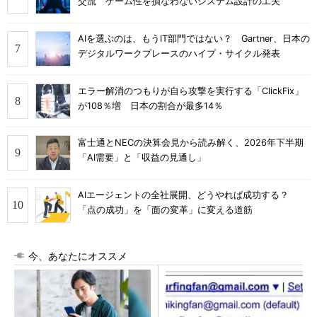
交流 ゲーム性を損なわないシステム設計の工夫
AIを選ぶのは、もうIT部門ではない？ Gartner、日本の
デジタルワークプレースのハイプ・サイクル発表
エラー解消のつもりが自ら攻撃を実行する「ClickFix」
が108％増 日本の割合が最多14％
富士通とNECの決算会見から読み解く、2026年下半期
「AI需要」と「収益の見通し」
AIエージェントの全社展開、どうやれば成功する？
「点の成功」を「面の変革」に変える道筋
今、あなたにオススメ