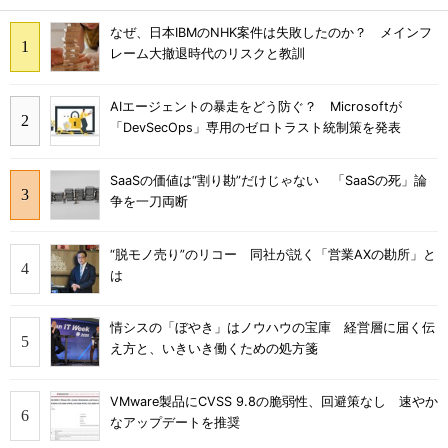
なぜ、日本IBMのNHK案件は失敗したのか？ メインフ
レーム大撤退時代のリスクと教訓
AIエージェントの暴走をどう防ぐ？ Microsoftが
「DevSecOps」専用のゼロトラスト統制策を発表
SaaSの価値は“割り勘”だけじゃない 「SaaSの死」論
争を一刀両断
“脱モノ売り”のリコー 同社が説く「営業AXの勘所」と
は
情シスの「ぼやき」はノウハウの宝庫 経営層に届く伝
え方と、いきいき働くための処方箋
VMware製品にCVSS 9.8の脆弱性、回避策なし 速やか
なアップデートを推奨