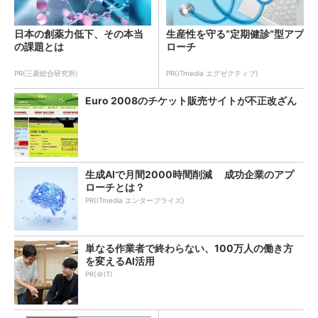
日本の創薬力低下、その本当
生産性を守る“定期健診”型アプ
の課題とは
ローチ
PR(三菱総合研究所)
PR(ITmedia エグゼクティブ)
Euro 2008のチケット販売サイトが不正改ざん
生成AIで月間2000時間削減 成功企業のアプ
ローチとは？
PR(ITmedia エンタープライズ)
単なる作業者で終わらない、100万人の働き方
を変えるAI活用
PR(＠IT)