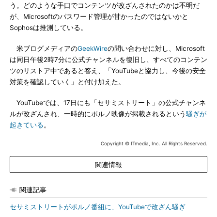
う。どのような手口でコンテンツが改ざんされたのかは不明だ
が、Microsoftのパスワード管理が甘かったのではないかと
Sophosは推測している。
米ブログメディアの
GeekWire
の問い合わせに対し、Microsoft
は同日午後2時7分に公式チャンネルを復旧し、すべてのコンテン
ツのリストア中であると答え、「YouTubeと協力し、今後の安全
対策を確認していく」と付け加えた。
YouTubeでは、17日にも「セサミストリート」の公式チャンネ
ルが改ざんされ、一時的にポルノ映像が掲載されるという
騒ぎが
起きている
。
Copyright © ITmedia, Inc. All Rights Reserved.
関連情報
関連記事
セサミストリートがポルノ番組に、YouTubeで改ざん騒ぎ