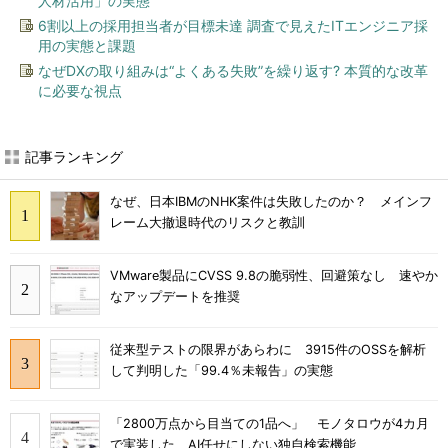
人材活用」の実態
6割以上の採用担当者が目標未達 調査で見えたITエンジニア採
用の実態と課題
なぜDXの取り組みは“よくある失敗”を繰り返す? 本質的な改革
に必要な視点
記事ランキング
なぜ、日本IBMのNHK案件は失敗したのか？ メインフ
レーム大撤退時代のリスクと教訓
VMware製品にCVSS 9.8の脆弱性、回避策なし 速やか
なアップデートを推奨
従来型テストの限界があらわに 3915件のOSSを解析
して判明した「99.4％未報告」の実態
「2800万点から目当ての1品へ」 モノタロウが4カ月
で実装した、AI任せにしない独自検索機能