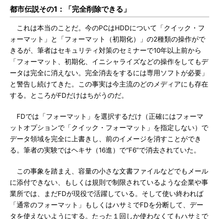
都市伝説その1：「完全削除できる」
これは本当のことだ。今のPCはHDDについて「クイック・フ
ォーマット」と「フォーマット（初期化）」の2種類の操作がで
きるが、筆者はセキュリティ対策のセミナーで10年以上前から
「フォーマット、初期化、イニシャライズなどの操作をしてもデ
ータは完全に消えない。完全消去をするには専用ソフトが必要」
と警告し続けてきた。この事実は今主流のどのメディアにも存在
する。ところがFDだけはちがうのだ。
FDでは「フォーマット」を選択するだけ（正確にはフォーマ
ットオプションで「クイック・フォーマット」を指定しない）で
データ領域を完全に上書きし、前のイメージを消すことができ
る。筆者の実験ではヘキサ（16進）で“F6”で消去されていた。
この事象を踏まえ、容量の小さな文書ファイルなどでもメール
に添付できない、もしくは規則で制限されているような企業や事
業所では、まだFDが現役で活躍している。そして使い終われば
「通常のフォーマット」もしくはハサミでFDを分断して、デー
タを使えないようにする。たった１回しか使わなくてもハサミで