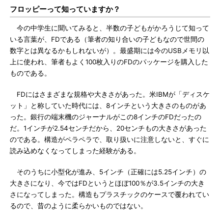
フロッピーって知っていますか？
今の中学生に聞いてみると、半数の子どもがかろうじて知って
いる言葉が、FDである（筆者の知り合いの子どもなので世間の
数字とは異なるかもしれないが）。最盛期には今のUSBメモリ以
上に使われ、筆者もよく100枚入りのFDのパッケージを購入した
ものである。
FDにはさまざまな規格や大きさがあった。米IBMが「ディスケ
ット」と称していた時代には、8インチという大きさのものがあ
った。銀行の端末機のジャーナルがこの8インチのFDだったの
だ。1インチが2.54センチだから、20センチもの大きさがあった
のである。構造がペラペラで、取り扱いに注意しないと、すぐに
読み込めなくなってしまった経験がある。
そのうちに小型化が進み、5インチ（正確には5.25インチ）の
大きさになり、今ではFDというとほぼ100％が3.5インチの大き
さになってしまった。構造もプラスチックのケースで覆われてい
るので、昔のように柔らかいものではない。