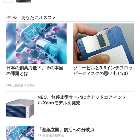
今、あなたにオススメ
日本の創薬力低下、その本当
ソニービルと3.5インチフロッ
の課題とは
ピーディスクの思い出 (1/3)
PR(三菱総合研究所)
NEC、無停止型サーバにクアッドコア インテ
ル Xeonモデルを発売
「創薬立国」復活への分岐点
PR(三菱総合研究所)