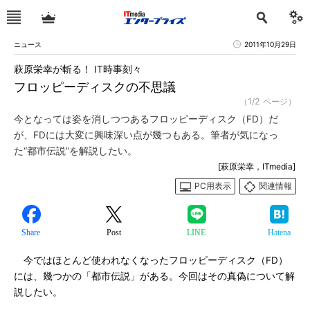
ニュース
2011年10月29日
萩原栄幸が斬る！ IT時事刻々
フロッピーディスクの不思議
（1/2 ページ）
今となっては姿を消しつつあるフロッピーディスク（FD）だ
が、FDには大変に興味深い点が幾つもある。筆者が気になっ
た“都市伝説”を解説したい。
[萩原栄幸，ITmedia]
PC用表示
関連情報
Share
Post
LINE
Hatena
今ではほとんど使われなくなったフロッピーディスク（FD）
には、幾つかの「都市伝説」がある。今回はその真偽について解
説したい。