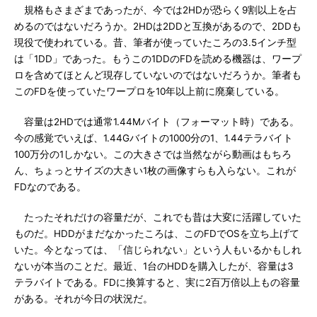
規格もさまざまであったが、今では2HDが恐らく9割以上を占
めるのではないだろうか。2HDは2DDと互換があるので、2DDも
現役で使われている。昔、筆者が使っていたころの3.5インチ型
は「1DD」であった。もうこの1DDのFDを読める機器は、ワープ
ロを含めてほとんど現存していないのではないだろうか。筆者も
このFDを使っていたワープロを10年以上前に廃棄している。
容量は2HDでは通常1.44Mバイト（フォーマット時）である。
今の感覚でいえば、1.44Gバイトの1000分の1、1.44テラバイト
100万分の1しかない。この大きさでは当然ながら動画はもちろ
ん、ちょっとサイズの大きい1枚の画像すらも入らない。これが
FDなのである。
たったそれだけの容量だが、これでも昔は大変に活躍していた
ものだ。HDDがまだなかったころは、このFDでOSを立ち上げて
いた。今となっては、「信じられない」という人もいるかもしれ
ないが本当のことだ。最近、1台のHDDを購入したが、容量は3
テラバイトである。FDに換算すると、実に2百万倍以上もの容量
がある。それが今日の状況だ。