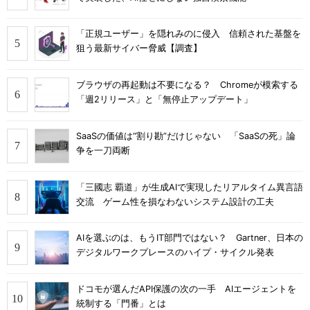
「正規ユーザー」を隠れみのに侵入 信頼された基盤を
狙う最新サイバー脅威【調査】
ブラウザの再起動は不要になる？ Chromeが模索する
「週2リリース」と「無停止アップデート」
SaaSの価値は“割り勘”だけじゃない 「SaaSの死」論
争を一刀両断
「三國志 覇道」が生成AIで実現したリアルタイム異言語
交流 ゲーム性を損なわないシステム設計の工夫
AIを選ぶのは、もうIT部門ではない？ Gartner、日本の
デジタルワークプレースのハイプ・サイクル発表
ドコモが選んだAPI保護の次の一手 AIエージェントを
統制する「門番」とは