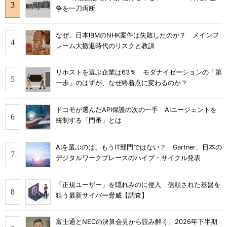
争を一刀両断
なぜ、日本IBMのNHK案件は失敗したのか？ メインフ
レーム大撤退時代のリスクと教訓
リホストを選ぶ企業は63％ モダナイゼーションの「第
一歩」のはずが、なぜ終着点に変わるのか？
ドコモが選んだAPI保護の次の一手 AIエージェントを
統制する「門番」とは
AIを選ぶのは、もうIT部門ではない？ Gartner、日本の
デジタルワークプレースのハイプ・サイクル発表
「正規ユーザー」を隠れみのに侵入 信頼された基盤を
狙う最新サイバー脅威【調査】
富士通とNECの決算会見から読み解く、2026年下半期