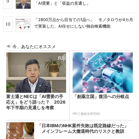
「AI需要」と「収益の見通し」
「2800万点から目当ての1品へ」 モノタロウが4カ月
で実装した、AI任せにしない独自検索機能
今、あなたにオススメ
富士通とNECは「AI需要の手
「創薬立国」復活への分岐点
応え」をどう語った？ 2026
年下半期の見通しを考察
PR(三菱総合研究所)
「日本IBMのNHK案件失敗は既定路線だった」
メインフレーム大撤退時代のリスクと教訓