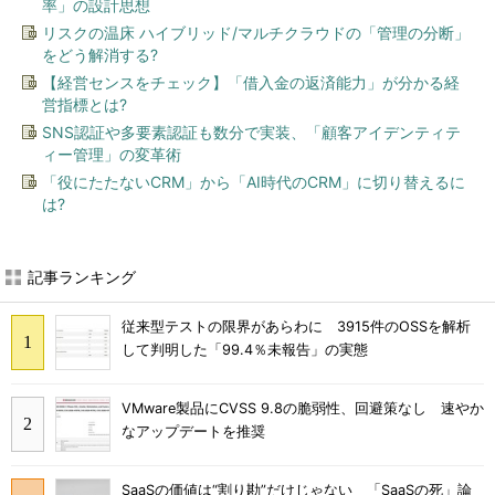
率」の設計思想
リスクの温床 ハイブリッド/マルチクラウドの「管理の分断」
をどう解消する?
【経営センスをチェック】「借入金の返済能力」が分かる経
営指標とは?
SNS認証や多要素認証も数分で実装、「顧客アイデンティテ
ィー管理」の変革術
「役にたたないCRM」から「AI時代のCRM」に切り替えるに
は?
記事ランキング
従来型テストの限界があらわに 3915件のOSSを解析
して判明した「99.4％未報告」の実態
VMware製品にCVSS 9.8の脆弱性、回避策なし 速やか
なアップデートを推奨
SaaSの価値は“割り勘”だけじゃない 「SaaSの死」論