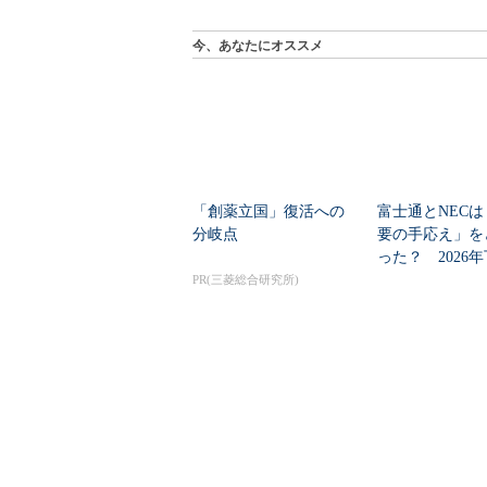
今、あなたにオススメ
「創薬立国」復活への
富士通とNECは
分岐点
要の手応え」を
った？ 2026
の見通しを考...
PR(三菱総合研究所)
SBOMの最小要素が5年
「プロンプトが
ぶり改訂 何が必須に
の悲鳴を解消！