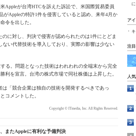
に
Appleが台湾HTCを訴えた訴訟で、米国際貿易委員
製品がAppleの特許1件を侵害していると認め、来年4月か
アイ
る命令を出した。
キ
えたのに対し、判決で侵害が認められたのは1件にとどま
抵触しない代替技術を導入しており、実際の影響は少ない
注目
重する。問題となった技術はわれわれの全端末から完全
の勝利を宣言。台湾の株式市場で同社株価は上昇した。
人気
報担当者は「競合企業は独自の技術を開発するべきであっ
」とコメントした。
Copyright © ITmedia, Inc. All Rights Reserved.
争、またAppleに有利な予備判決