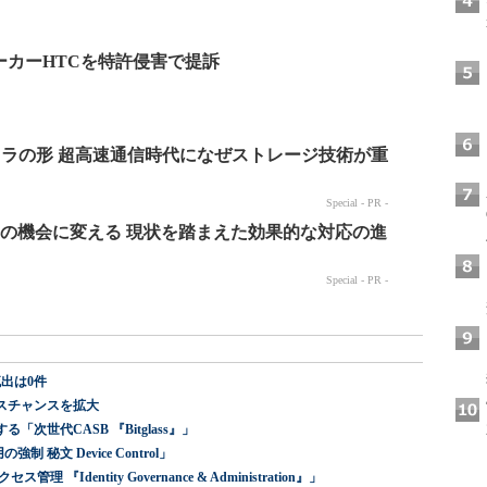
eのメーカーHTCを特許侵害で提訴
出は0件
スチャンスを拡大
世代CASB 『Bitglass』」
 秘文 Device Control」
dentity Governance & Administration』」