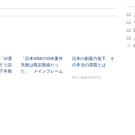
「AI需
「日本IBMのNHK案件
日本の創薬力低下、そ
どう語
失敗は既定路線だっ
の本当の課題とは
年下半期
た」 メインフレーム
大撤退時代のリスク...
PR(三菱総合研究所)
面倒」
エラー解消のつもりが
AIが「プロキシを突破
 AI定
自ら攻撃を実行する「C
する」時代へ OpenAI