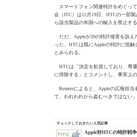
スマートフォン関連特許をめぐって米
会（ITC）は12月19日、HTCの一部
ら該当製品の米国への輸入を禁止す
ただ、Appleが20の特許侵害を訴
った。HTCは既にAppleの特許に
とみられる。
HTCは「決定を歓迎しており、尊
に排除する」とコメントし、事実上
Reutersによると、Appleの広
て、われわれから盗むべきではない
チェックしておきたい人気記事
Apple対HTCの特許戦