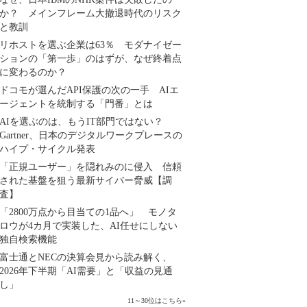
か？ メインフレーム大撤退時代のリスク
と教訓
リホストを選ぶ企業は63％ モダナイゼー
ションの「第一歩」のはずが、なぜ終着点
に変わるのか？
ドコモが選んだAPI保護の次の一手 AIエ
ージェントを統制する「門番」とは
AIを選ぶのは、もうIT部門ではない？
Gartner、日本のデジタルワークプレースの
ハイプ・サイクル発表
「正規ユーザー」を隠れみのに侵入 信頼
された基盤を狙う最新サイバー脅威【調
査】
「2800万点から目当ての1品へ」 モノタ
ロウが4カ月で実装した、AI任せにしない
独自検索機能
富士通とNECの決算会見から読み解く、
2026年下半期「AI需要」と「収益の見通
し」
11～30位はこちら
»