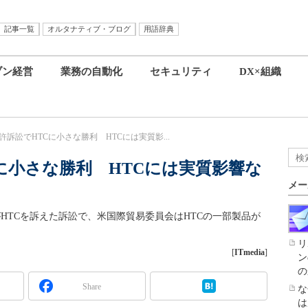
記事一覧
オルタナティブ・ブログ
用語辞典
ブン経営
業務の自動化
セキュリティ
DX×組織
、特許訴訟でHTCに小さな勝利 HTCには実質影...
TCに小さな勝利 HTCには実質影響な
メー
がHTCを訴えた訴訟で、米国際貿易委員会はHTCの一部製品が
リ
[
ITmedia
]
ン
の
Share
な
は