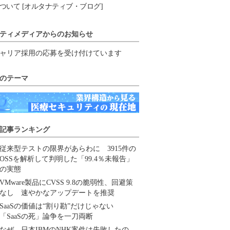
ついて [オルタナティブ・ブログ]
ティメディアからのお知らせ
ャリア採用の応募を受け付けています
のテーマ
記事ランキング
従来型テストの限界があらわに 3915件の
OSSを解析して判明した「99.4％未報告」
の実態
VMware製品にCVSS 9.8の脆弱性、回避策
なし 速やかなアップデートを推奨
SaaSの価値は“割り勘”だけじゃない
「SaaSの死」論争を一刀両断
なぜ、日本IBMのNHK案件は失敗したの