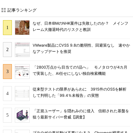
記事ランキング
なぜ、日本IBMのNHK案件は失敗したのか？ メインフ
レーム大撤退時代のリスクと教訓
VMware製品にCVSS 9.8の脆弱性、回避策なし 速やか
なアップデートを推奨
「2800万点から目当ての1品へ」 モノタロウが4カ月
で実装した、AI任せにしない独自検索機能
従来型テストの限界があらわに 3915件のOSSを解析
して判明した「99.4％未報告」の実態
「正規ユーザー」を隠れみのに侵入 信頼された基盤を
狙う最新サイバー脅威【調査】
ブラウザの再起動は不要になる？ Chromeが模索する