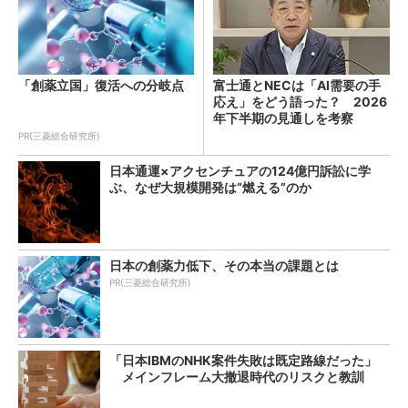
「創薬立国」復活への分岐点
富士通とNECは「AI需要の手
応え」をどう語った？ 2026
年下半期の見通しを考察
PR(三菱総合研究所)
日本通運×アクセンチュアの124億円訴訟に学
ぶ、なぜ大規模開発は“燃える”のか
日本の創薬力低下、その本当の課題とは
PR(三菱総合研究所)
「日本IBMのNHK案件失敗は既定路線だった」
メインフレーム大撤退時代のリスクと教訓