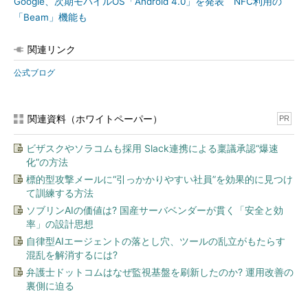
Google、次期モバイルOS「Android 4.0」を発表 NFC利用の
「Beam」機能も
関連リンク
公式ブログ
関連資料（ホワイトペーパー）
PR
ビザスクやソラコムも採用 Slack連携による稟議承認“爆速
化”の方法
標的型攻撃メールに“引っかかりやすい社員”を効果的に見つけ
て訓練する方法
ソブリンAIの価値は? 国産サーバベンダーが貫く「安全と効
率」の設計思想
自律型AIエージェントの落とし穴、ツールの乱立がもたらす
混乱を解消するには?
弁護士ドットコムはなぜ監視基盤を刷新したのか? 運用改善の
裏側に迫る