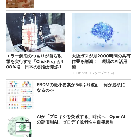
エラー解消のつもりが自ら攻
大阪ガスが月2000時間の共有
撃を実行する「ClickFix」が1
作業を削減！ 現場のAI活用
08％増 日本の割合が最多1
術
4％
PR(ITmedia エンタープライズ)
SBOMの最小要素が5年ぶり改訂 何が必須に
なるのか
AIが「プロキシを突破する」時代へ OpenAI
の評価用AI、ゼロデイ脆弱性を自律悪用