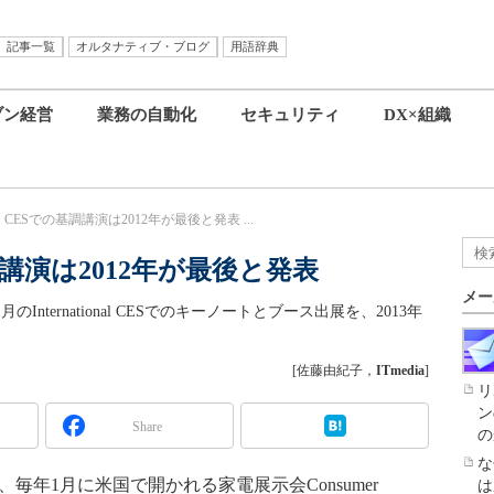
記事一覧
オルタナティブ・ブログ
用語辞典
ブン経営
業務の自動化
セキュリティ
DX×組織
oft、CESでの基調講演は2012年が最後と発表 ...
基調講演は2012年が最後と発表
メー
月のInternational CESでのキーノートとブース出展を、2013年
[佐藤由紀子，
ITmedia
]
リ
ン
Share
の
な
間）、毎年1月に米国で開かれる家電展示会Consumer
は