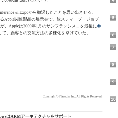
しての参加は続けるという。
onference & Expoから撤退したことを思い出させる。
poが主催するApple関連製品の展示会で、故スティーブ・ジョブ
Appleは2009年1月のサンフランシスコを最後に
参
由として、顧客との交流方法の多様化を挙げていた。
Copyright © ITmedia, Inc. All Rights Reserved.
期版WindowsはARMアーキテクチャをサポート