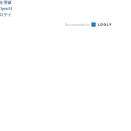
シを突破
enAI
ゼロデイ
Recommended by