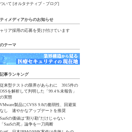
ついて [オルタナティブ・ブログ]
ティメディアからのお知らせ
ャリア採用の応募を受け付けています
のテーマ
記事ランキング
従来型テストの限界があらわに 3915件の
OSSを解析して判明した「99.4％未報告」
の実態
VMware製品にCVSS 9.8の脆弱性、回避策
なし 速やかなアップデートを推奨
SaaSの価値は“割り勘”だけじゃない
「SaaSの死」論争を一刀両断
なぜ、日本IBMのNHK案件は失敗したの