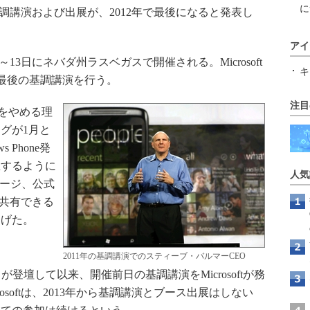
に
の同社の基調講演および出展が、2012年で最後になると発表し
アイ
、1月10～13日にネバダ州ラスベガスで開催される。Microsoft
キ
、最後の基調講演を行う。
注目
展をやめる理
グが1月と
Phone発
催するように
人気
ページ、公式
を共有できる
挙げた。
2011年の基調講演でのスティーブ・バルマーCEO
が登壇して以来、開催前日の基調講演をMicrosoftが務
osoftは、2013年から基調講演とブース出展はしない