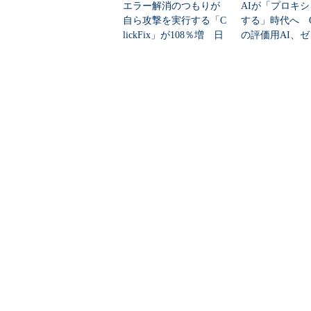
エラー解消のつもりが
AIが「プロキ
自ら攻撃を実行する「C
する」時代へ Op
lickFix」が108％増 日
の評価用AI、
本の割...
脆弱性を自...