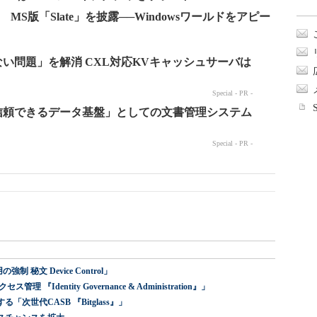
ple対抗!? MS版「Slate」を披露──Windowsワールドをアピー
 秘文 Device Control」
dentity Governance & Administration』」
世代CASB 『Bitglass』」