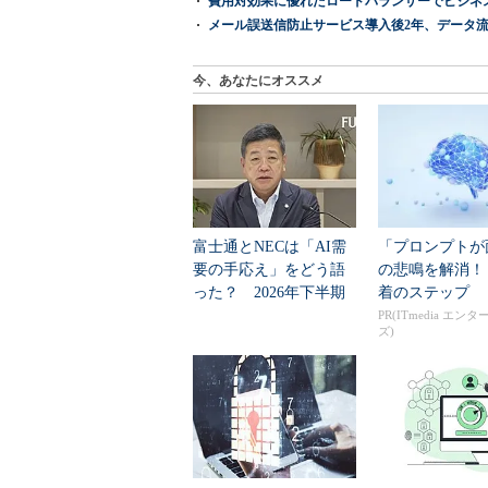
費用対効果に優れたロードバランサーでビジネ
メール誤送信防止サービス導入後2年、データ流
今、あなたにオススメ
富士通とNECは「AI需
「プロンプトが
要の手応え」をどう語
の悲鳴を解消！
った？ 2026年下半期
着のステップ
の見通しを考...
PR(ITmedia エン
ズ)