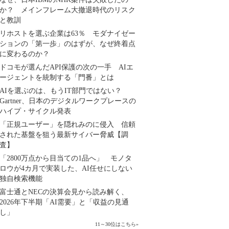
か？ メインフレーム大撤退時代のリスク
と教訓
リホストを選ぶ企業は63％ モダナイゼー
ションの「第一歩」のはずが、なぜ終着点
に変わるのか？
ドコモが選んだAPI保護の次の一手 AIエ
ージェントを統制する「門番」とは
AIを選ぶのは、もうIT部門ではない？
Gartner、日本のデジタルワークプレースの
ハイプ・サイクル発表
「正規ユーザー」を隠れみのに侵入 信頼
された基盤を狙う最新サイバー脅威【調
査】
「2800万点から目当ての1品へ」 モノタ
ロウが4カ月で実装した、AI任せにしない
独自検索機能
富士通とNECの決算会見から読み解く、
2026年下半期「AI需要」と「収益の見通
し」
11～30位はこちら
»