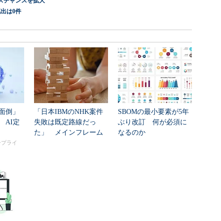
スチャンスを拡大
出は0件
面倒」
「日本IBMのNHK案件
SBOMの最小要素が5年
 AI定
失敗は既定路線だっ
ぶり改訂 何が必須に
た」 メインフレーム
なるのか
大撤退時代のリスク...
タープライ