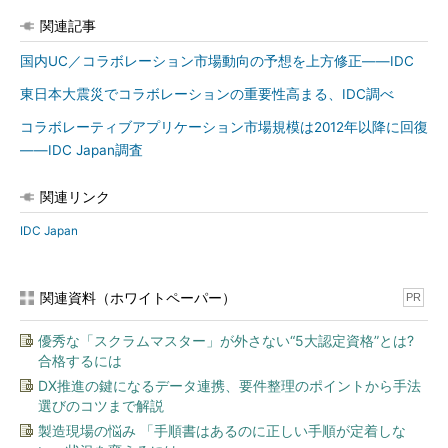
関連記事
国内UC／コラボレーション市場動向の予想を上方修正――IDC
東日本大震災でコラボレーションの重要性高まる、IDC調べ
コラボレーティブアプリケーション市場規模は2012年以降に回復
――IDC Japan調査
関連リンク
IDC Japan
関連資料（ホワイトペーパー）
PR
優秀な「スクラムマスター」が外さない“5大認定資格”とは?
合格するには
DX推進の鍵になるデータ連携、要件整理のポイントから手法
選びのコツまで解説
製造現場の悩み 「手順書はあるのに正しい手順が定着しな