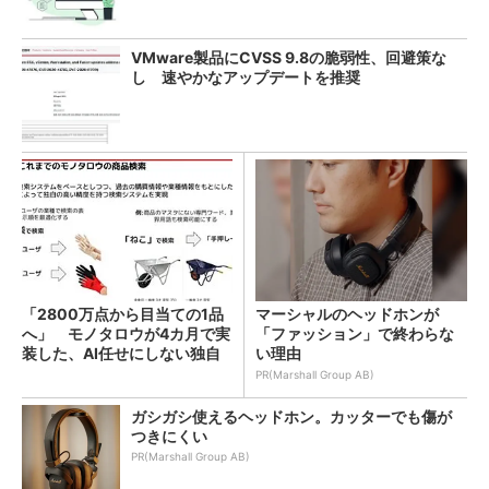
VMware製品にCVSS 9.8の脆弱性、回避策な
し 速やかなアップデートを推奨
「2800万点から目当ての1品
マーシャルのヘッドホンが
へ」 モノタロウが4カ月で実
「ファッション」で終わらな
装した、AI任せにしない独自
い理由
検索機能
PR(Marshall Group AB)
ガシガシ使えるヘッドホン。カッターでも傷が
つきにくい
PR(Marshall Group AB)