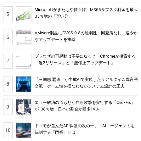
Microsoftがまたもや値上げ M365サブスク料金を最大
33％増の「言い分」
VMware製品にCVSS 9.8の脆弱性、回避策なし 速やか
なアップデートを推奨
ブラウザの再起動は不要になる？ Chromeが模索する
「週2リリース」と「無停止アップデート」
「三國志 覇道」が生成AIで実現したリアルタイム異言語
交流 ゲーム性を損なわないシステム設計の工夫
エラー解消のつもりが自ら攻撃を実行する「ClickFix」
が108％増 日本の割合が最多14％
ドコモが選んだAPI保護の次の一手 AIエージェントを
統制する「門番」とは