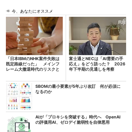
今、あなたにオススメ
「日本IBMのNHK案件失敗は
富士通とNECは「AI需要の手
既定路線だった」 メインフ
応え」をどう語った？ 2026
レーム大撤退時代のリスクと
年下半期の見通しを考察
教訓
SBOMの最小要素が5年ぶり改訂 何が必須に
なるのか
AIが「プロキシを突破する」時代へ OpenAI
の評価用AI、ゼロデイ脆弱性を自律悪用