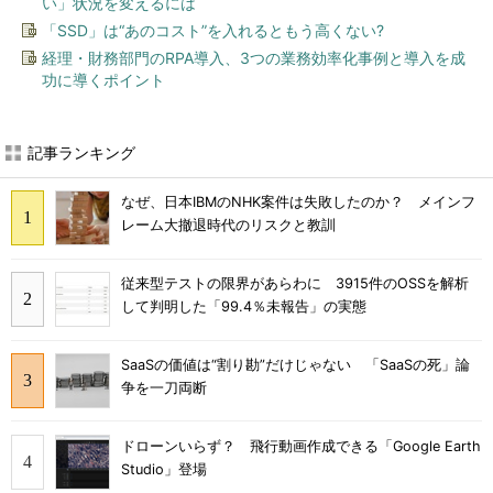
い」状況を変えるには
「SSD」は“あのコスト”を入れるともう高くない?
経理・財務部門のRPA導入、3つの業務効率化事例と導入を成
功に導くポイント
記事ランキング
なぜ、日本IBMのNHK案件は失敗したのか？ メインフ
レーム大撤退時代のリスクと教訓
従来型テストの限界があらわに 3915件のOSSを解析
して判明した「99.4％未報告」の実態
SaaSの価値は“割り勘”だけじゃない 「SaaSの死」論
争を一刀両断
ドローンいらず？ 飛行動画作成できる「Google Earth
Studio」登場