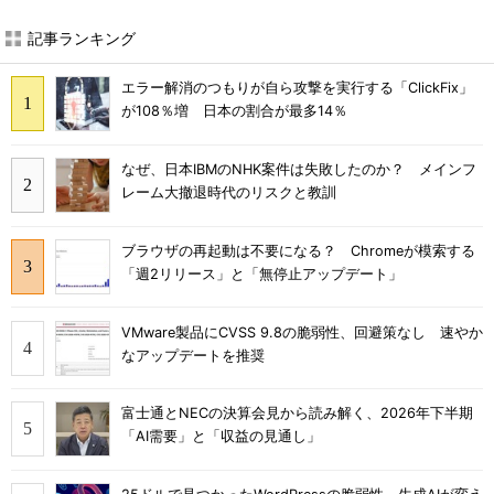
記事ランキング
エラー解消のつもりが自ら攻撃を実行する「ClickFix」
が108％増 日本の割合が最多14％
なぜ、日本IBMのNHK案件は失敗したのか？ メインフ
レーム大撤退時代のリスクと教訓
ブラウザの再起動は不要になる？ Chromeが模索する
「週2リリース」と「無停止アップデート」
VMware製品にCVSS 9.8の脆弱性、回避策なし 速やか
なアップデートを推奨
富士通とNECの決算会見から読み解く、2026年下半期
「AI需要」と「収益の見通し」