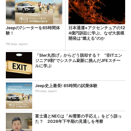
Jeepの7シーターを85時間体
日本通運×アクセンチュアの12
験！
4億円訴訟に学ぶ、なぜ大規模
開発は“燃える”のか
PR(Jeep Japan)
「SIer丸投げ」からどう脱却する？ “非ITエン
ジニア9割”でシステム刷新に挑んだJFEスチー
ルに学ぶ
Jeep史上最長! 85時間の試乗体験
PR(Jeep Japan)
富士通とNECは「AI需要の手応え」をどう語っ
た？ 2026年下半期の見通しを考察