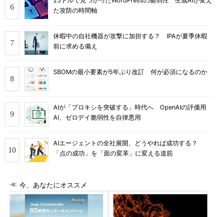
25ドルで見つかったWordPressの脆弱性 生成AIが変え
た攻防の時間軸
休暇中の自社機器が攻撃に加担する？ IPAが夏季休暇
前に求める備え
SBOMの最小要素が5年ぶり改訂 何が必須になるのか
AIが「プロキシを突破する」時代へ OpenAIの評価用
AI、ゼロデイ脆弱性を自律悪用
AIエージェントの全社展開、どうやれば成功する？
「点の成功」を「面の変革」に変える道筋
今、あなたにオススメ