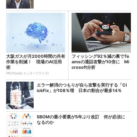
大阪ガスが月2000時間の共有
フィッシング92％減の裏でTe
作業を削減！ 現場のAI活用
amsの通話攻撃が10倍に Mi
術
crosoft分析
PR(ITmedia エンタープライズ)
エラー解消のつもりが自ら攻撃を実行する「Cl
ickFix」が108％増 日本の割合が最多14％
SBOMの最小要素が5年ぶり改訂 何が必須に
なるのか