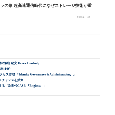
 秘文 Device Control」
出は0件
dentity Governance & Administration』」
スチャンスを拡大
世代CASB 『Bitglass』」