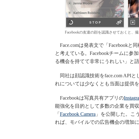
Facebookの友達の顔を認識させておくと
Face.comは発表文で「Faceb
と考えている。Facebookチーム
る機会を持てて非常にうれしい」と
同社は顔認識技術をface.com A
れについては少なくとも当面は提供
Facebookは写真共有アプリの
Instagr
能強化を目的として多数の企業を買
「
Facebook Camera
」を公開した。こ
れば、モバイルでの広告機会の増加