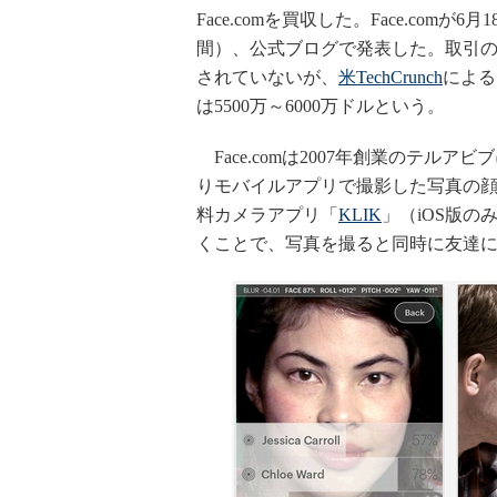
Face.comを買収した。Face.comが6
間）、公式ブログで発表した。取引
されていないが、
米TechCrunch
による
は5500万～6000万ドルという。
Face.comは2007年創業のテル
りモバイルアプリで撮影した写真の顔認
料カメラアプリ「
KLIK
」（iOS版の
くことで、写真を撮ると同時に友達