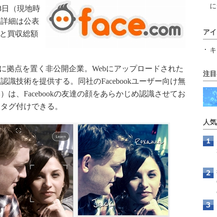
に
月18日（現地時
の詳細は公表
アイ
と買収総額
キ
アビブに拠点を置く非公開企業。Webにアップロードされた
注目
識技術を提供する。同社のFacebookユーザー向け無
み）は、Facebookの友達の顔をあらかじめ認識させてお
にタグ付けできる。
人気