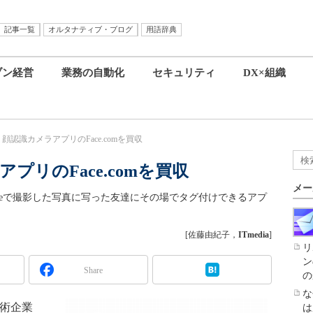
記事一覧
オルタナティブ・ブログ
用語辞典
ブン経営
業務の自動化
セキュリティ
DX×組織
ok、顔認識カメラアプリのFace.comを買収
アプリのFace.comを買収
メー
Phoneで撮影した写真に写った友達にその場でタグ付けできるアプ
[佐藤由紀子，
ITmedia
]
リ
ン
Share
の
な
技術企業
は