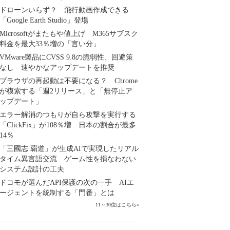
ドローンいらず？ 飛行動画作成できる
「Google Earth Studio」登場
Microsoftがまたもや値上げ M365サブスク
料金を最大33％増の「言い分」
VMware製品にCVSS 9.8の脆弱性、回避策
なし 速やかなアップデートを推奨
ブラウザの再起動は不要になる？ Chrome
が模索する「週2リリース」と「無停止ア
ップデート」
エラー解消のつもりが自ら攻撃を実行する
「ClickFix」が108％増 日本の割合が最多
14％
「三國志 覇道」が生成AIで実現したリアル
タイム異言語交流 ゲーム性を損なわない
システム設計の工夫
ドコモが選んだAPI保護の次の一手 AIエ
ージェントを統制する「門番」とは
11～30位はこちら
»