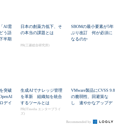
「AI需
日本の創薬力低下、そ
SBOMの最小要素が5年
どう語
の本当の課題とは
ぶり改訂 何が必須に
年下半期
なるのか
PR(三菱総合研究所)
シを突破
生成AIでナレッジ管理
VMware製品にCVSS 9.8
enAI
を革新 組織知を統合
の脆弱性、回避策な
ゼロデイ
するツールとは
し 速やかなアップデ
ートを推...
PR(ITmedia エンタープライ
ズ)
Recommended by