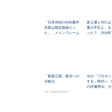
「日本IBMのNHK案件
富士通とNECは
失敗は既定路線だっ
要の手応え」を
た」 メインフレーム
った？ 2026
大撤退時代のリスク...
の見通しを考...
「創薬立国」復活への
AIが「プロキ
分岐点
する」時代へ Op
の評価用AI、
脆弱性を自...
PR(三菱総合研究所)