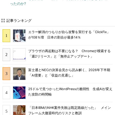
ったのか?
記事ランキング
エラー解消のつもりが自ら攻撃を実行する「ClickFix」
が108％増 日本の割合が最多14％
ブラウザの再起動は不要になる？ Chromeが模索する
「週2リリース」と「無停止アップデート」
富士通とNECの決算会見から読み解く、2026年下半期
「AI需要」と「収益の見通し」
25ドルで見つかったWordPressの脆弱性 生成AIが変え
た攻防の時間軸
「日本IBMのNHK案件失敗は既定路線だった」 メイン
フレーム大撤退時代のリスクと教訓