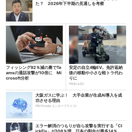
た？ 2026年下半期の見通しを考察
フィッシング92％減の裏でTe
安定の自立4輪EV。免許返納
amsの通話攻撃が10倍に Mi
後の移動や小さな軽トラ代わ
crosoft分析
りに
PR(BLAZE)
大阪ガスに学ぶ！ 大手企業が生成AI導入を成
功させる理由
PR(ITmedia エンタープライズ)
エラー解消のつもりが自ら攻撃を実行する「Cl
ickFix」が108％増 日本の割合が最多14％