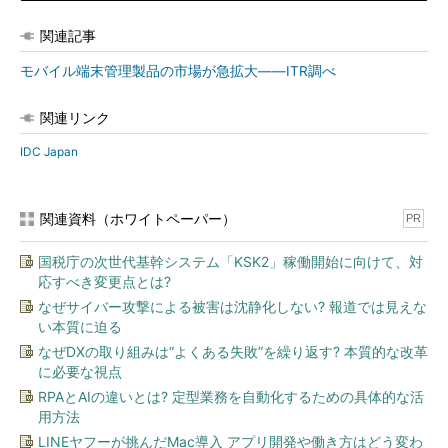
関連記事
モバイル端末管理製品の市場が急拡大――ITR調べ
関連リンク
IDC Japan
関連資料（ホワイトペーパー）
PR
国税庁の次世代基幹システム「KSK2」稼働開始に向けて、対
応すべき変更点とは?
なぜサイバー攻撃による被害は沈静化しない? 報道では見えな
い本質に迫る
なぜDXの取り組みは“よくある失敗”を繰り返す? 本質的な改革
に必要な視点
RPAとAIの違いとは? 定型業務を自動化するための具体的な活
用方法
LINEヤフーが挑んだMac導入 アプリ開発や働き方はどう変わ