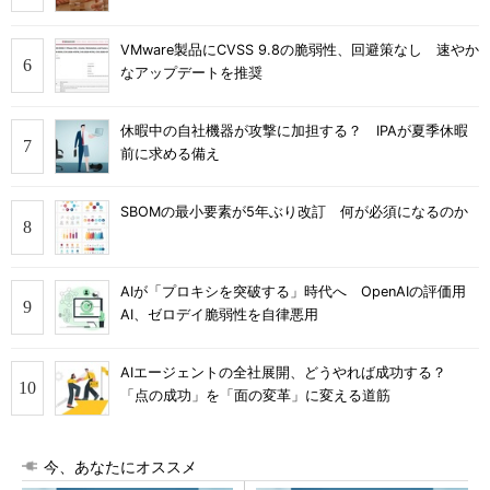
VMware製品にCVSS 9.8の脆弱性、回避策なし 速やか
なアップデートを推奨
休暇中の自社機器が攻撃に加担する？ IPAが夏季休暇
前に求める備え
SBOMの最小要素が5年ぶり改訂 何が必須になるのか
AIが「プロキシを突破する」時代へ OpenAIの評価用
AI、ゼロデイ脆弱性を自律悪用
AIエージェントの全社展開、どうやれば成功する？
「点の成功」を「面の変革」に変える道筋
今、あなたにオススメ