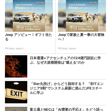
Jeep アソビュー！ギフト当た
Jeepで家族と夏一番の大冒険
る
へ！
PR(Jeep Japan)
PR(Jeep Japan)
日本通運×アクセンチュアの124億円訴訟に学
ぶ、なぜ大規模開発は“燃える”のか
「SIer丸投げ」からどう脱却する？ “非ITエン
ジニア9割”でシステム刷新に挑んだJFEスチー
ルに学ぶ
富士通とNECは「AI需要の手応え」をどう語っ