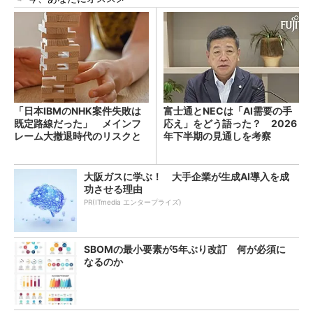
「日本IBMのNHK案件失敗は
富士通とNECは「AI需要の手
既定路線だった」 メインフ
応え」をどう語った？ 2026
レーム大撤退時代のリスクと
年下半期の見通しを考察
教訓
大阪ガスに学ぶ！ 大手企業が生成AI導入を成
功させる理由
PR(ITmedia エンタープライズ)
SBOMの最小要素が5年ぶり改訂 何が必須に
なるのか