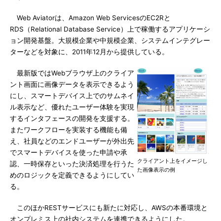
Web Aviatorは、Amazon Web ServicesのEC2Rと
RDS（Relational Database Service）上で稼働するアプリケーシ
ョン開発基盤。大規模企業や中規模企業、システムインテグレー
ターなどを対象に、2011年12月から提供している。
最新版ではWebブラウザ上のクライア
ント画面に画像データを表示できるよう
にし、スマートデバイス上でのサムネイ
ル表示など、優れたユーザー体験を実現
するインタフェースの開発を支援する。
またワークフローを実装する機能も備
え、社員などのエンドユーザーが外出先
でスマートデバイスを使った申請や承
クライアント上をイメージし
認、一時保存といった決済処理を行うた
た画像表示の例
めのロジックを定義できるようにしてい
る。
このほかRESTサービスにも新たに対応し、AWSの本番環境と
オンプレミス上の社内システムを連携できるようにした。