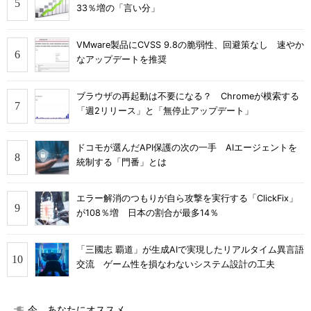
33％増の「言い分」
VMware製品にCVSS 9.8の脆弱性、回避策なし 速やか
なアップデートを推奨
ブラウザの再起動は不要になる？ Chromeが模索する
「週2リリース」と「無停止アップデート」
ドコモが選んだAPI保護の次の一手 AIエージェントを
統制する「門番」とは
エラー解消のつもりが自ら攻撃を実行する「ClickFix」
が108％増 日本の割合が最多14％
「三國志 覇道」が生成AIで実現したリアルタイム異言語
交流 ゲーム性を損なわないシステム設計の工夫
今、あなたにオススメ