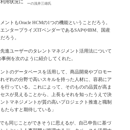
な利用状況に
ーの浅井三雄氏
トもOracle HCMの1つの機能ということだろう。
ンタープライズITベンダーであるSAPやIBM、国産
様だろう。
先進ユーザーのタレントマネジメント活用法について
CMの事例を次のように紹介してくれた。
ントのデータベースを活用して、商品開発やプロモー
それぞれの分野で高いスキルを持った人材に、容易にア
りを行っている。これによって、そのものの品質が高ま
ロセスが見えることから、上長もそれを知ったうえで決
レントマネジメントが質の高いプロジェクト推進と職制
をもたらすと期待している」
Sでも同じことができそうに思えるが、自己申告に基づ