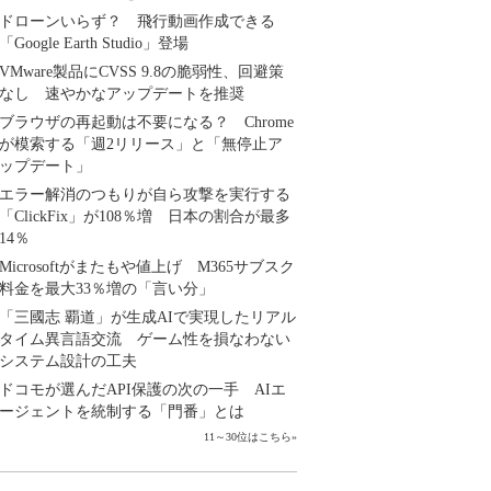
ドローンいらず？ 飛行動画作成できる
「Google Earth Studio」登場
VMware製品にCVSS 9.8の脆弱性、回避策
なし 速やかなアップデートを推奨
ブラウザの再起動は不要になる？ Chrome
が模索する「週2リリース」と「無停止ア
ップデート」
エラー解消のつもりが自ら攻撃を実行する
「ClickFix」が108％増 日本の割合が最多
14％
Microsoftがまたもや値上げ M365サブスク
料金を最大33％増の「言い分」
「三國志 覇道」が生成AIで実現したリアル
タイム異言語交流 ゲーム性を損なわない
システム設計の工夫
ドコモが選んだAPI保護の次の一手 AIエ
ージェントを統制する「門番」とは
11～30位はこちら
»