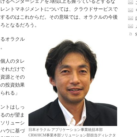
けるベンダーシェアを3割以上も握っているとするな
タレントマネジメントについては、クラウドサービスで
化するのはこれからだ。その意味では、オラクルの今後
ころとなるだろう。
るオラクル
る。
個人のタレ
、それだけで
的資源とその
大の投資効果
められる」
ントはしっ
するのが望ま
なソリューシ
日本オラクル アプリケーション事業統括本部
ウハウに基づ
CRM/HCM事業本部ソリューション部担当ディレクタ