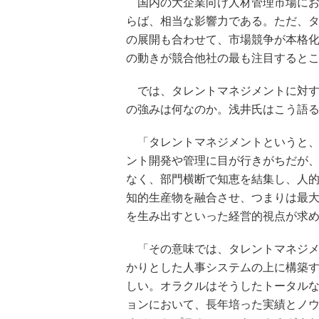
国内の大企業向け人材管理市場にお
らば、相当な影響力である。ただ、
の展開も合わせて、市場競争が本格
の動きが競合他社の最も注目すると
では、タレントマネジメントに対す
の強みは何なのか。浅井氏はこう語
「タレントマネジメントというと、
ント開発や管理に目が行きがちだが
なく、部門横断で知恵を結集し、人
知的生産物を融合させ、つまりは最
を生み出すといった経営的視点が求
「その意味では、タレントマネジメ
かりとした人事システムの上に構築
しい。オラクルはそうしたトータル
ョンにおいて、長年培った実績とノ