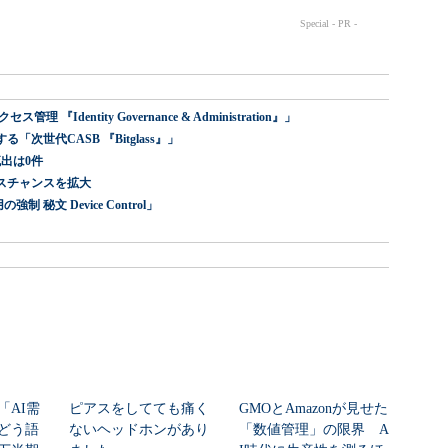
dentity Governance & Administration』」
世代CASB 『Bitglass』」
出は0件
スチャンスを拡大
 秘文 Device Control」
「AI需
ピアスをしてても痛く
GMOとAmazonが見せた
どう語
ないヘッドホンがあり
「数値管理」の限界 A