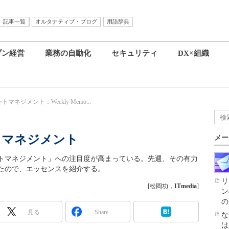
記事一覧
オルタナティブ・ブログ
用語辞典
ブン経営
業務の自動化
セキュリティ
DX×組織
ネジメント：Weekly Memo...
トマネジメント
メー
トマネジメント」への注目度が高まっている。先週、その有力
たので、エッセンスを紹介する。
リ
[松岡功，
ITmedia
]
ン
の
見る
Share
な
は