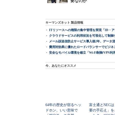
キーマンズネット 製品情報
ITリソースへの権限の集中管理を実現「ID・アクセス管理 『I
クラウドサービスの利用状況を可視化して制御する「次
メール誤送信防止サービス導入後2年、データ流
費用対効果に優れたロードバランサーでビジネ
安全なモバイル環境を確立「Wi-Fi制御/VPN利用の強制
今、あなたにオススメ
64年の歴史が宿るヘッ
富士通とNECは
ドホン、いい意味で
要の手応え」を