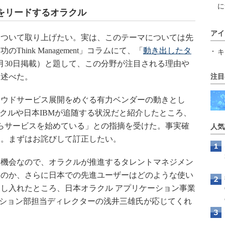
に
をリードするオラクル
アイ
ついて取り上げたい。実は、このテーマについては先
hink Management」コラムにて、「
動き出したタ
キ
年8月30日掲載）と題して、この分野が注目される理由や
を述べた。
注目
ウドサービス展開をめぐる有力ベンダーの動きとし
ラクルや日本IBMが追随する状況だと紹介したところ、
らサービスを始めている」との指摘を受けた。事実確
人気
た。まずはお詫びして訂正したい。
機会なので、オラクルが推進するタレントマネジメン
ものか、さらに日本での先進ユーザーはどのような使い
し入れたところ、日本オラクル アプリケーション事業
ューション部担当ディレクターの浅井三雄氏が応じてくれ