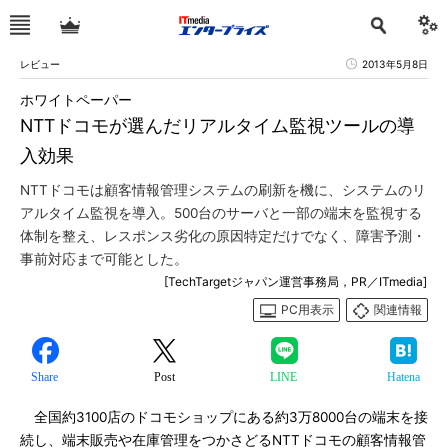
レビュー
2013年5月8日
ホワイトペーパー
NTTドコモが選んだリアルタイム監視ツールの導
入効果
NTTドコモは顧客情報管理システムの刷新を機に、システムのリ
アルタイム監視を導入。500台のサーバと一部の端末を監視する
体制を整え、レスポンス劣化の原因特定だけでなく、障害予測・
事前対応まで可能とした。
[TechTargetジャパン運営事務局，PR／ITmedia]
PC用表示
関連情報
Share
Post
LINE
Hatena
全国約3100店のドコモショップにある約3万8000台の端末を接
続し、端末販売や在庫管理をつかさどるNTTドコモの顧客情報管