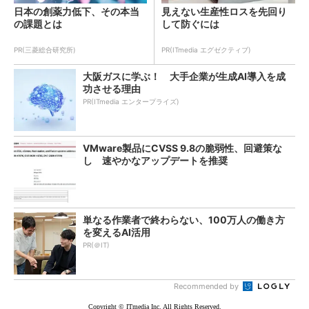
日本の創薬力低下、その本当
見えない生産性ロスを先回り
の課題とは
して防ぐには
PR(三菱総合研究所)
PR(ITmedia エグゼクティブ)
大阪ガスに学ぶ！ 大手企業が生成AI導入を成
功させる理由
PR(ITmedia エンタープライズ)
VMware製品にCVSS 9.8の脆弱性、回避策な
し 速やかなアップデートを推奨
単なる作業者で終わらない、100万人の働き方
を変えるAI活用
PR(＠IT)
Recommended by
Copyright © ITmedia Inc. All Rights Reserved.