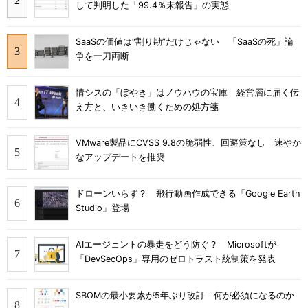
して判明した「99.4％未報告」の実態
SaaSの価値は“割り勘”だけじゃない 「SaaSの死」論
争を一刀両断
情シスの「ぼやき」はノウハウの宝庫 経営層に届く伝
え方と、いきいき働くための処方箋
VMware製品にCVSS 9.8の脆弱性、回避策なし 速やか
なアップデートを推奨
ドローンいらず？ 飛行動画作成できる「Google Earth
Studio」登場
AIエージェントの暴走をどう防ぐ？ Microsoftが
「DevSecOps」専用のゼロトラスト統制策を発表
SBOMの最小要素が5年ぶり改訂 何が必須になるのか