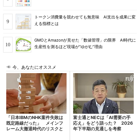
トークン消費量を競わせても無意味 AI支出を成果に変
える指標とは
GMOとAmazonが見せた「数値管理」の限界 AI時代に
生産性を測るほど現場が“ゆがむ”理由
今、あなたにオススメ
「日本IBMのNHK案件失敗は
富士通とNECは「AI需要の手
既定路線だった」 メインフ
応え」をどう語った？ 2026
レーム大撤退時代のリスクと
年下半期の見通しを考察
教訓