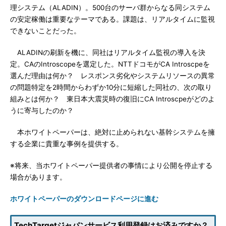
理システム（ALADIN）。500台のサーバ群からなる同システム
の安定稼働は重要なテーマである。課題は、リアルタイムに監視
できないことだった。
ALADINの刷新を機に、同社はリアルタイム監視の導入を決
定。CAのIntroscopeを選定した。NTTドコモがCA Introscpeを
選んだ理由は何か？ レスポンス劣化やシステムリソースの異常
の問題特定を2時間からわずか10分に短縮した同社の、次の取り
組みとは何か？ 東日本大震災時の復旧にCA Introscpeがどのよ
うに寄与したのか？
本ホワイトペーパーは、絶対に止められない基幹システムを擁
する企業に貴重な事例を提供する。
※将来、当ホワイトペーパー提供者の事情により公開を停止する
場合があります。
ホワイトペーパーのダウンロードページに進む
TechTargetジャパンサービス利用登録はお済みですか？