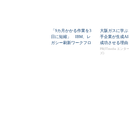
「9カ月かかる作業を3
大阪ガスに学ぶ
日に短縮」 IBM、レ
手企業が生成A
ガシー刷新ワークフロ
成功させる理由
ーをIBM Bo...
PR(ITmedia エン
ズ)