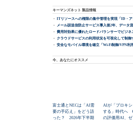
キーマンズネット 製品情報
ITリソースへの権限の集中管理を実現「ID・アクセス管理 『I
メール誤送信防止サービス導入後2年、データ流
費用対効果に優れたロードバランサーでビジネ
クラウドサービスの利用状況を可視化して制御する「次
安全なモバイル環境を確立「Wi-Fi制御/VPN利用の強制
今、あなたにオススメ
富士通とNECは「AI需
AIが「プロキ
要の手応え」をどう語
する」時代へ Op
った？ 2026年下半期
の評価用AI、
の見通しを考...
脆弱性を自...