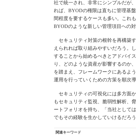
社で統一され、非常にシンプルだが、
れば、BYODの権限は直ちに管理基
間程度を要するケースも多い。これ
BYODのような新しい管理項目への
セキュリティ対策の根幹を再構築す
えられれば取り組みやすいだろう。
することから始めるべきとアドバイ
り、どのような資産が影響するのか
を踏まえ、フレームワークにあるよ
運用を行っていくための方策を順次
セキュリティの可視化には多方面か
もセキュリティ監視、脆弱性解析、
ートフォリオを持ち、「当社として
でもその経験を生かしていけるだろ
関連キーワード