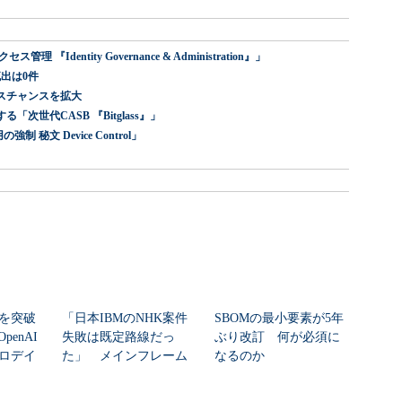
dentity Governance & Administration』」
出は0件
スチャンスを拡大
世代CASB 『Bitglass』」
 秘文 Device Control」
シを突破
「日本IBMのNHK案件
SBOMの最小要素が5年
enAI
失敗は既定路線だっ
ぶり改訂 何が必須に
ゼロデイ
た」 メインフレーム
なるのか
大撤退時代のリスク...