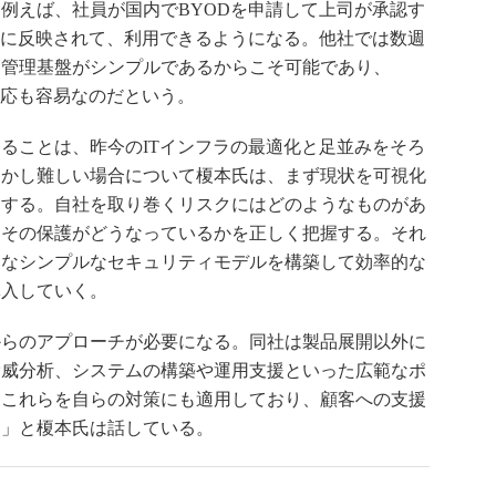
例えば、社員が国内でBYODを申請して上司が承認す
盤に反映されて、利用できるようになる。他社では数週
も管理基盤がシンプルであるからこそ可能であり、
対応も容易なのだという。
ることは、昨今のITインフラの最適化と足並みをそろ
しかし難しい場合について榎本氏は、まず現状を可視化
スする。自社を取り巻くリスクにはどのようなものがあ
、その保護がどうなっているかを正しく把握する。それ
うなシンプルなセキュリティモデルを構築して効率的な
導入していく。
らのアプローチが必要になる。同社は製品展開以外に
脅威分析、システムの構築や運用支援といった広範なポ
はこれらを自らの対策にも適用しており、顧客への支援
う」と榎本氏は話している。