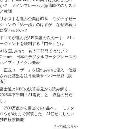
か？ メインフレーム大撤退時代のリスク
と教訓
リホストを選ぶ企業は63％ モダナイゼー
ションの「第一歩」のはずが、なぜ終着点
に変わるのか？
ドコモが選んだAPI保護の次の一手 AIエ
ージェントを統制する「門番」とは
AIを選ぶのは、もうIT部門ではない？
Gartner、日本のデジタルワークプレースの
ハイプ・サイクル発表
「正規ユーザー」を隠れみのに侵入 信頼
された基盤を狙う最新サイバー脅威【調
査】
富士通とNECの決算会見から読み解く、
2026年下半期「AI需要」と「収益の見通
し」
「2800万点から目当ての1品へ」 モノタ
ロウが4カ月で実装した、AI任せにしない
独自検索機能
11～30位はこちら
»