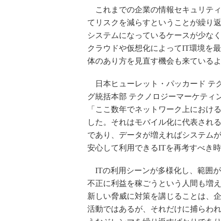
これまでの企業の情報セキュリティ
てリスクを減らすということが繰り
システムになっているケースが少な
クラウドや仮想化によってIT環境を
体のあり方を見直す機会も来ている
日本ヒューレット・パッカード テ
グ統括本部 テクノロジーマーケティ
「ここ数年でネットワーク上におけ
した。それはモバイル化に代表される
であり、データが増えればシステム
安心して利用できるITを再考すべき
ITの利用シーンが多様化し、範囲
不正に利益を稼ごうという人間も増
新しい脅威に対策を講じることは、
活動ではあるが、それだけに捕らわ