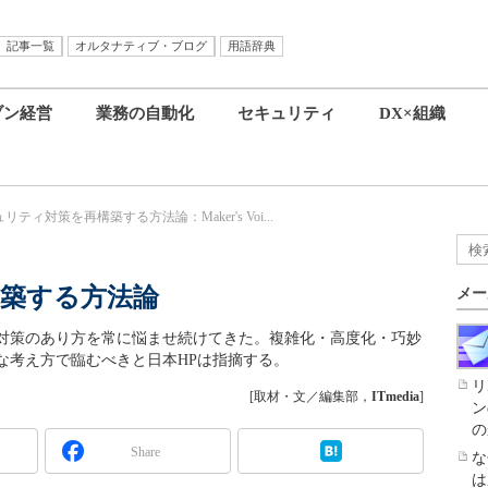
記事一覧
オルタナティブ・ブログ
用語辞典
ブン経営
業務の自動化
セキュリティ
DX×組織
リティ対策を再構築する方法論：Maker's Voi...
築する方法論
メー
ィ対策のあり方を常に悩ませ続けてきた。複雑化・高度化・巧妙
な考え方で臨むべきと日本HPは指摘する。
リ
[取材・文／編集部，
ITmedia
]
ン
の
Share
な
は