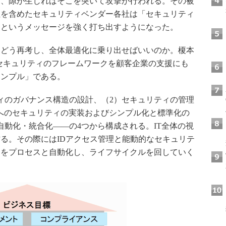
り、隙が生じればそこを突いて攻撃が行われる。その被
社を含めたセキュリティベンダー各社は「セキュリティ
」というメッセージを強く打ち出すようになった。
どう再考し、全体最適化に乗り出せばいいのか。榎本
セキュリティのフレームワークを顧客企業の支援にも
シンプル」である。
ィのガバナンス構造の設計、（2）セキュリティの管理
ラへのセキュリティの実装およびシンプル化と標準化の
自動化・統合化――の4つから構成される。IT全体の視
る。その際にはIDアクセス管理と能動的なセキュリテ
らをプロセスと自動化し、ライフサイクルを回していく