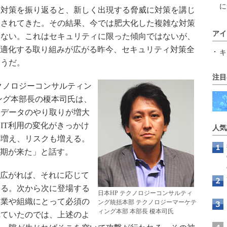
に
対策を振り返ると、新しく出現する脅威に対策を講じ
返されてきた。その結果、今では肥大化した複雑な対策
アイ
くない。これはセキュリティに限った傾向ではないが、
最適化する取り組みが広がる昨今、セキュリティ対策全
キ
ようだ。
注目
クノロジーコンサルティン
ング本部長の榎本司氏は、
るデータのやり取りが増大
IT利用の変化がきっかけ
人気
が増え、リスクも増える。
時期が来た」と話す。
が広がれば、それに応じて
える。次から次に登場する
日本HP テクノロジーコンサルティ
企業や組織にとって必須の
ング統括本部 テクノロジーマーケテ
ィング本部 本部長 榎本司氏
れていたのでは、上述のよ