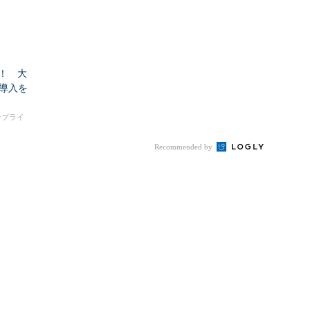
！ 大
I導入を
タープライ
Recommended by