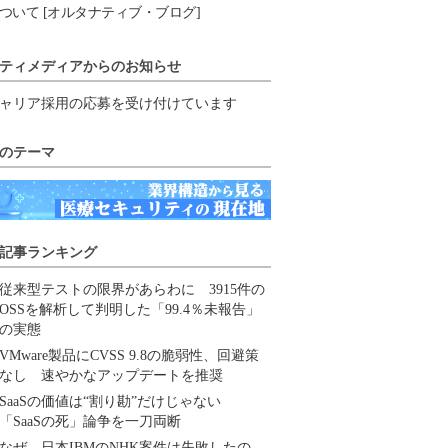
ついて [オルタナティブ・ブログ]
ティメディアからのお知らせ
ャリア採用の応募を受け付けています
のテーマ
記事ランキング
従来型テストの限界があらわに 3915件の
OSSを解析して判明した「99.4％未報告」
の実態
VMware製品にCVSS 9.8の脆弱性、回避策
なし 速やかなアップデートを推奨
SaaSの価値は“割り勘”だけじゃない
「SaaSの死」論争を一刀両断
なぜ、日本IBMのNHK案件は失敗したの